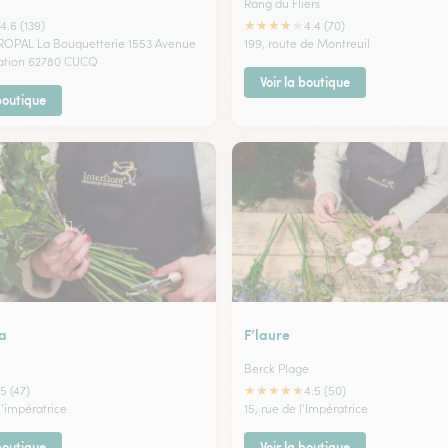
Rang du Fliers
★
★
★
★
★
4.6 (139)
4.4 (70)
ROPAL La Bouquetterie 1553 Avenue
199, route de Montreuil
ration 62780 CUCQ
Voir la boutique
 boutique
a
F’laure
Berck Plage
★
★
★
★
★
5 (47)
4.5 (50)
l'impératrice
15, rue de l'Impératrice
 boutique
Voir la boutique