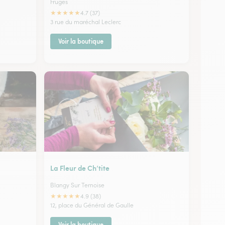
Fruges
★
★
★
★
★
4.7 (37)
3 rue du maréchal Leclerc
Voir la boutique
La Fleur de Ch’tite
Blangy Sur Ternoise
★
★
★
★
★
4.9 (38)
12, place du Général de Gaulle
Voir la boutique