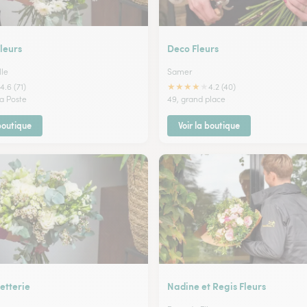
leurs
Deco Fleurs
lle
Samer
★
★
★
★
★
4.6 (71)
4.2 (40)
la Poste
49, grand place
 boutique
Voir la boutique
etterie
Nadine et Regis Fleurs