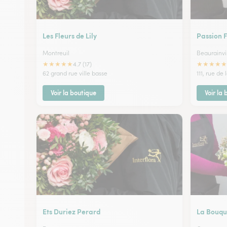
Les Fleurs de Lily
Passion F
Montreuil
Beaurainvi
★
★
★
★
★
★
★
★
★
★
4.7 (17)
62 grand rue ville basse
111, rue de 
Voir la boutique
Voir la
Ets Duriez Perard
La Bouqu