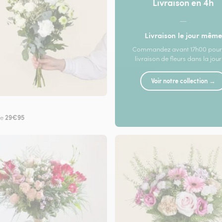
Livraison en 4h
—
Livraison le jour même
Commandez avant 17h00 pour
livraison de fleurs dans la jou
Voir notre collection →
29€95
de