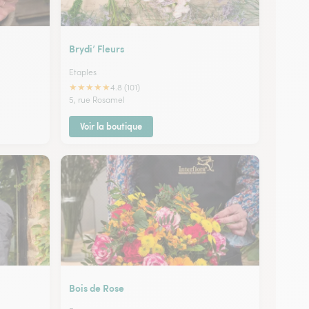
Brydi’ Fleurs
Etaples
★
★
★
★
★
4.8 (101)
5, rue Rosamel
Voir la boutique
Bois de Rose