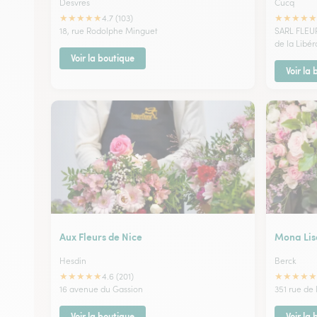
Desvres
Cucq
★
★
★
★
★
★
★
★
★
★
4.7 (103)
18, rue Rodolphe Minguet
SARL FLEU
de la Libé
Voir la boutique
Voir la
Aux Fleurs de Nice
Mona Lis
Hesdin
Berck
★
★
★
★
★
★
★
★
★
★
4.6 (201)
16 avenue du Gassion
351 rue de 
Voir la boutique
Voir la