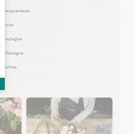
 à Longuenesse
à Arras
 à Coulogne
 à Allouagne
 à Guînes
 à Méricourt
 à Rang-du-Fliers