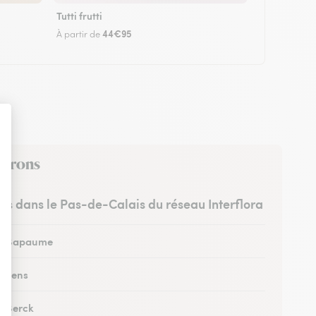
Tutti frutti
44€95
À partir de
nvirons
stes dans le Pas-de-Calais du réseau Interflora
 à Bapaume
à Lens
à Berck