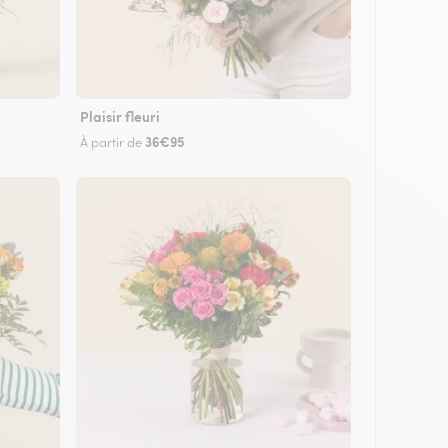
Plaisir fleuri
36€95
À partir de