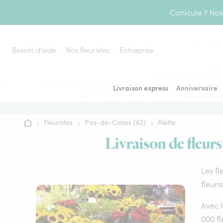
Aller au contenu
Canicule ? Nos 
Besoin d’aide
Nos fleuristes
Entreprise
Livraison express
Anniversaire
›
Fleuristes
›
Pas-de-Calais (62)
›
Alette
Accueil
Livraison de fleurs
Les fl
fleuri
Avec I
000 fl