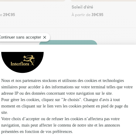
Soleil d'été
29€95
39€95
de
À partir de
Faire livrer des fleurs
z un fleuriste Interflora à Alette et dans ses e
Les fleuri
Fleuristes
Fleuristes 
Fleuristes 