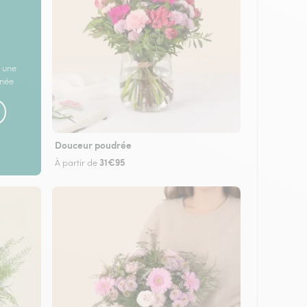
 une
rnée
Douceur poudrée
31€95
À partir de