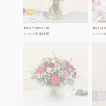
Instant complice
Joyeux a
52€95
À partir de
À partir 