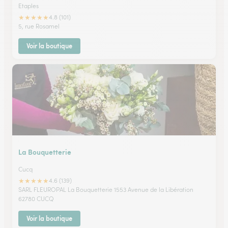
Etaples
★
★
★
★
★
4.8 (101)
5, rue Rosamel
Voir la boutique
La Bouquetterie
Cucq
★
★
★
★
★
4.6 (139)
SARL FLEUROPAL La Bouquetterie 1553 Avenue de la Libération
62780 CUCQ
Voir la boutique