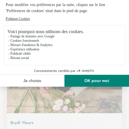
A Fleur D’eau
Pernes en Artois (Pernes)
★
★
★
★
★
4.6 (27)
28, grand place
Voir la boutique
Brydi’ Fleurs