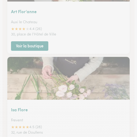
Art Flor’anne
Auxi le Chateau
★
★
★
★
★
4.4 (26)
30, place de l'Hôtel de Ville
Voir la boutique
Isa Flore
Frevent
★
★
★
★
★
4.5 (28)
32, rue de Doullens