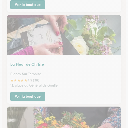
Voir la boutique
La Fleur de Ch’tite
Blangy Sur Ternoise
★
★
★
★
★
4.9 (38)
12, place du Général de Gaulle
Voir la boutique