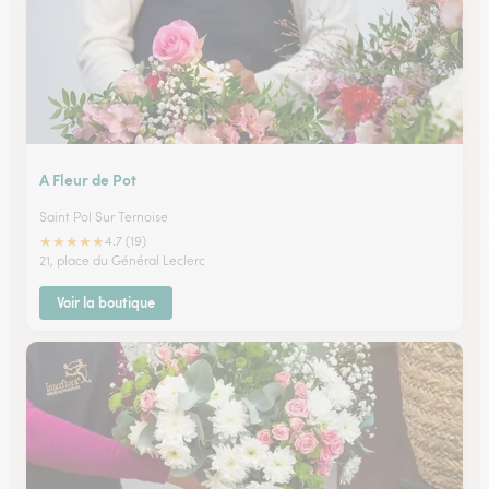
A Fleur de Pot
Saint Pol Sur Ternoise
★
★
★
★
★
4.7 (19)
21, place du Général Leclerc
Voir la boutique