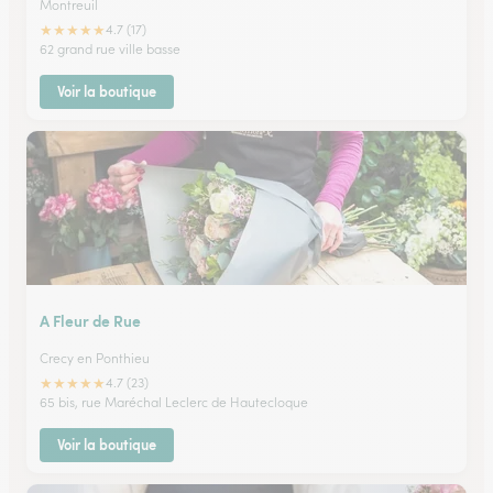
Montreuil
★
★
★
★
★
4.7 (17)
62 grand rue ville basse
Voir la boutique
A Fleur de Rue
Crecy en Ponthieu
★
★
★
★
★
4.7 (23)
65 bis, rue Maréchal Leclerc de Hautecloque
Voir la boutique