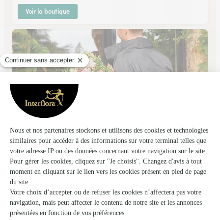
Voir la boutique
Nadine et Regis Fleurs
Rang du Fliers
★
★
★
★
★
4.4 (70)
199, route de Montreuil
Voir la boutique