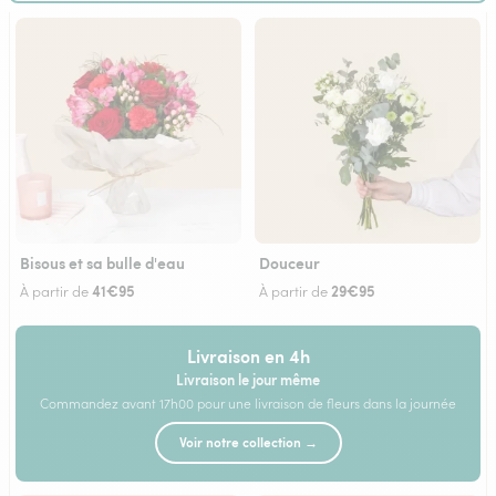
Bisous et sa bulle d'eau
Douceur
41€95
29€95
À partir de
À partir de
Livraison en 4h
Livraison le jour même
Commandez avant 17h00 pour une livraison de fleurs dans la journée
Voir notre collection →