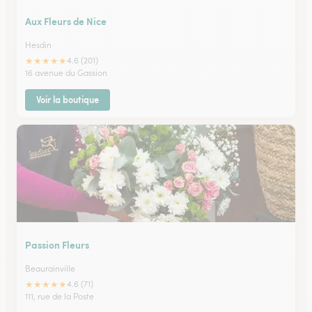
Aux Fleurs de Nice
Hesdin
★
★
★
★
★
4.6 (201)
16 avenue du Gassion
Voir la boutique
Passion Fleurs
Beaurainville
★
★
★
★
★
4.6 (71)
111, rue de la Poste