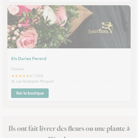
Ets Duriez Perard
Desvres
★
★
★
★
★
4.7 (103)
18, rue Rodolphe Minguet
Voir la boutique
Ils ont fait livrer des fleurs ou une plante à