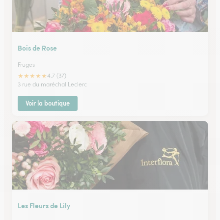
Bois de Rose
Fruges
★
★
★
★
★
4.7 (37)
3 rue du maréchal Leclerc
Voir la boutique
Les Fleurs de Lily