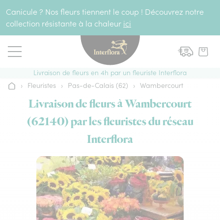
Aller au contenu
Canicule ? Nos fleurs tiennent le coup ! Découvrez notre
collection résistante à la chaleur
ici
Livraison de fleurs en 4h par un fleuriste Interflora
›
Fleuristes
›
Pas-de-Calais (62)
›
Wambercourt
Accueil
Livraison de fleurs à Wambercourt
(62140) par les fleuristes du réseau
Interflora