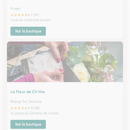
Fruges
★
★
★
★
★
4.7 (37)
3 rue du maréchal Leclerc
Voir la boutique
La Fleur de Ch’tite
Blangy Sur Ternoise
★
★
★
★
★
4.9 (38)
12, place du Général de Gaulle
Voir la boutique