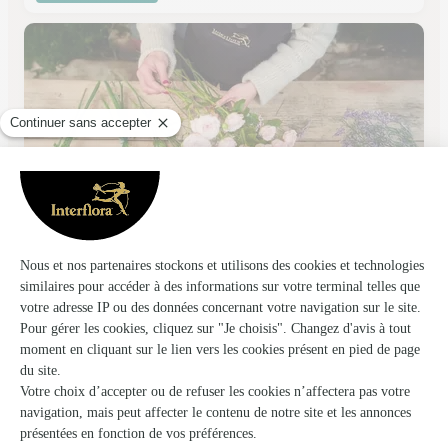
La Vie en Rose
Allouagne
★
★
★
★
★
4.3 (32)
13, rue Roger Salengro
Voir la boutique