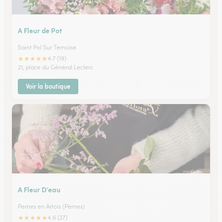
A Fleur de Pot
Saint Pol Sur Ternoise
★
★
★
★
★
4.7 (19)
21, place du Général Leclerc
Voir la boutique
A Fleur D’eau
Pernes en Artois (Pernes)
★
★
★
★
★
4.6 (27)