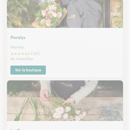
Floralys
Mametz
★
★
★
★
★
4.7 (57)
98, Grand'Rue
Voir la boutique