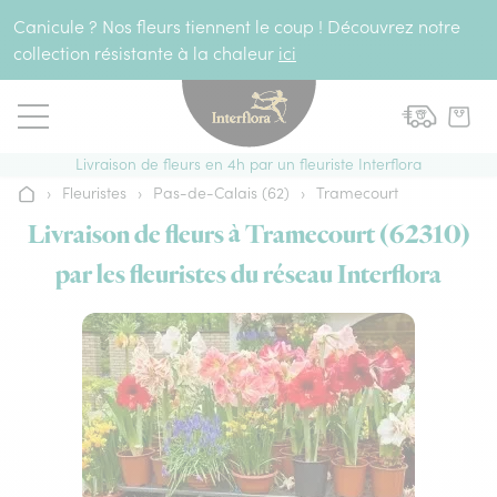
Aller au contenu
Canicule ? Nos fleurs tiennent le coup ! Découvrez notre
collection résistante à la chaleur
ici
Livraison de fleurs en 4h par un fleuriste Interflora
›
Fleuristes
›
Pas-de-Calais (62)
›
Tramecourt
Accueil
Livraison de fleurs à Tramecourt (62310)
par les fleuristes du réseau Interflora