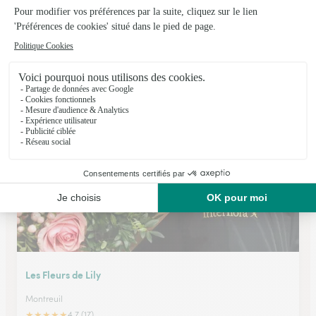
Art Flor’anne
Auxi le Chateau
★
★
★
★
★
4.4 (26)
30, place de l'Hôtel de Ville
Voir la boutique
Les Fleurs de Lily
Montreuil
★
★
★
★
★
4.7 (17)