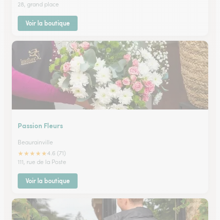
28, grand place
Voir la boutique
Passion Fleurs
Beaurainville
★
★
★
★
★
4.6 (71)
111, rue de la Poste
Voir la boutique