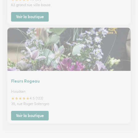
62 grand rue ville basse
Voir la boutique
Fleurs Rogeau
Houdain
★
★
★
★
★
4.5 (123)
39, rue Roger Salengro
Voir la boutique