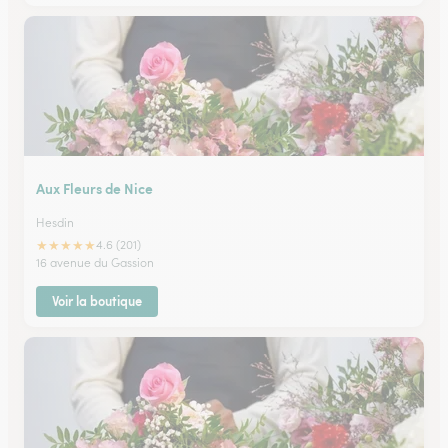
Aux Fleurs de Nice
Hesdin
★
★
★
★
★
4.6 (201)
16 avenue du Gassion
Voir la boutique