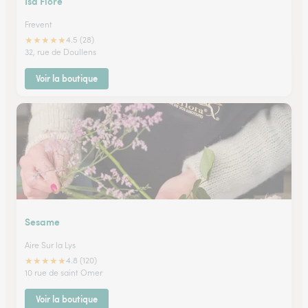
Isa Flore
Frevent
★
★
★
★
★
4.5 (28)
32, rue de Doullens
Voir la boutique
Sesame
Aire Sur la Lys
★
★
★
★
★
4.8 (120)
10 rue de saint Omer
Voir la boutique