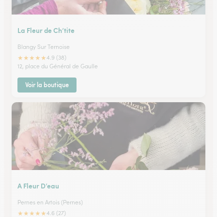
La Fleur de Ch’tite
Blangy Sur Ternoise
★
★
★
★
★
4.9 (38)
12, place du Général de Gaulle
Voir la boutique
A Fleur D’eau
Pernes en Artois (Pernes)
★
★
★
★
★
4.6 (27)