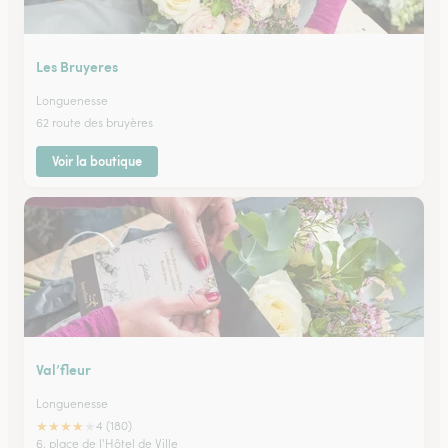
Les Bruyeres
Longuenesse
62 route des bruyères
Voir la boutique
Val’fleur
Longuenesse
★
★
★
★
★
4 (180)
6, place de l'Hôtel de Ville