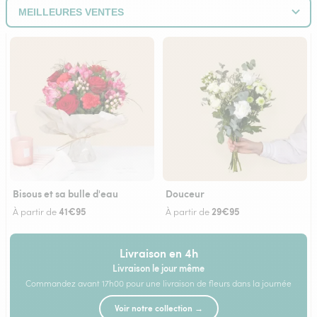
Bisous et sa bulle d'eau
Douceur
41€95
29€95
À partir de
À partir de
Livraison en 4h
Livraison le jour même
Commandez avant 17h00 pour une livraison de fleurs dans la journée
Voir notre collection →