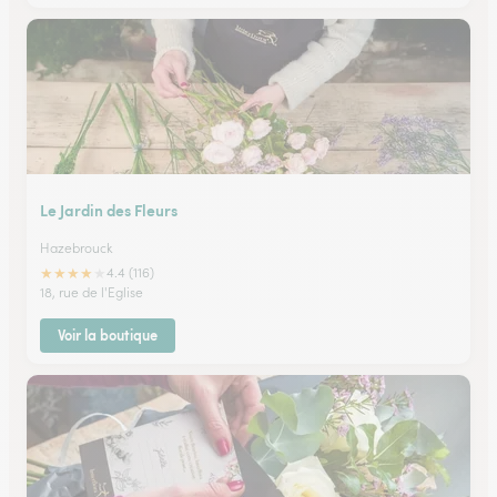
Le Jardin des Fleurs
Hazebrouck
★
★
★
★
★
4.4 (116)
18, rue de l'Eglise
Voir la boutique