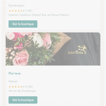
Eperlecques
★
★
★
★
★
4.7 (25)
Galerie Carrefour Market Rue de Bleue Maison
Voir la boutique
Flor’eve
Watten
★
★
★
★
★
4.8 (69)
49 rue de Dunkerque
Voir la boutique