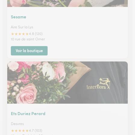
Sesame
Aire Sur la Lys
★
★
★
★
★
4.8 (120)
10 rue de saint Omer
Voir la boutique
Ets Duriez Perard
Desvres
★
★
★
★
★
4.7 (103)