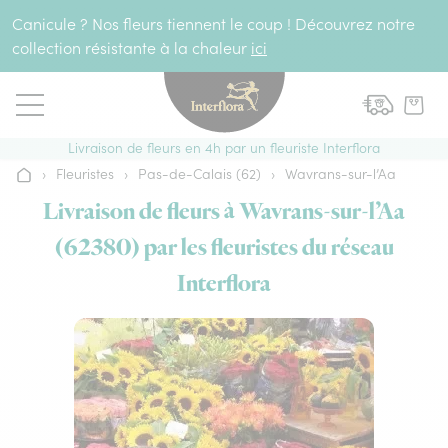
Aller au contenu
Canicule ? Nos fleurs tiennent le coup ! Découvrez notre
collection résistante à la chaleur
ici
Livraison de fleurs en 4h par un fleuriste Interflora
›
Fleuristes
›
Pas-de-Calais (62)
›
Wavrans-sur-l’Aa
Accueil
Livraison de fleurs à Wavrans-sur-l’Aa
(62380) par les fleuristes du réseau
Interflora