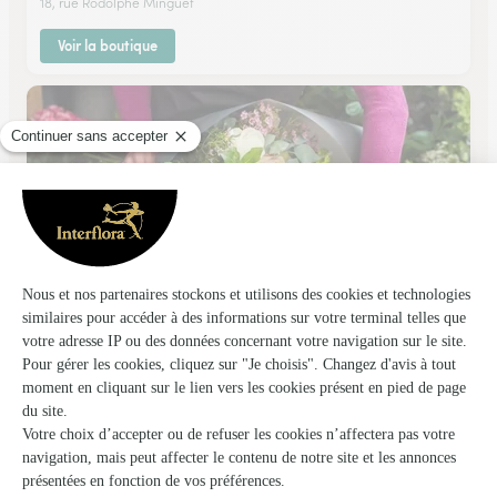
18, rue Rodolphe Minguet
Voir la boutique
Florilege
Bois en Ardres
★
★
★
★
★
4.8 (112)
242, avenue du Rossignol
Voir la boutique