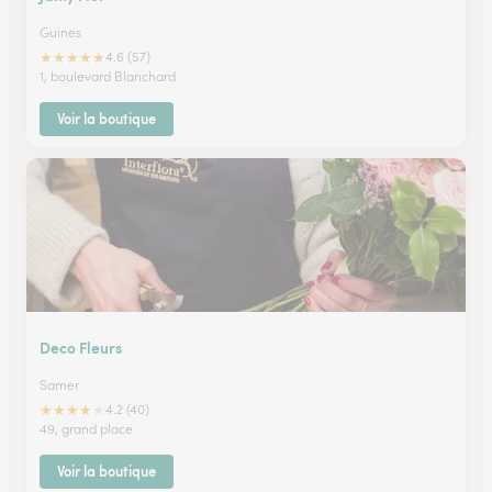
Guines
★
★
★
★
★
4.6 (57)
1, boulevard Blanchard
Voir la boutique
Deco Fleurs
Samer
★
★
★
★
★
4.2 (40)
49, grand place
Voir la boutique