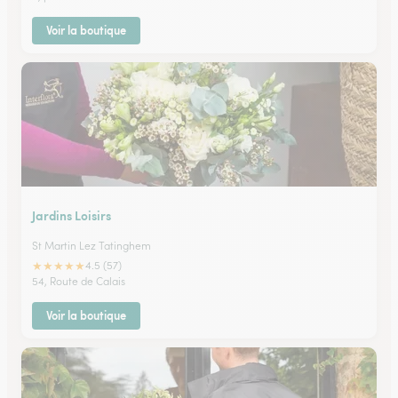
Voir la boutique
Jardins Loisirs
St Martin Lez Tatinghem
★
★
★
★
★
4.5 (57)
54, Route de Calais
Voir la boutique