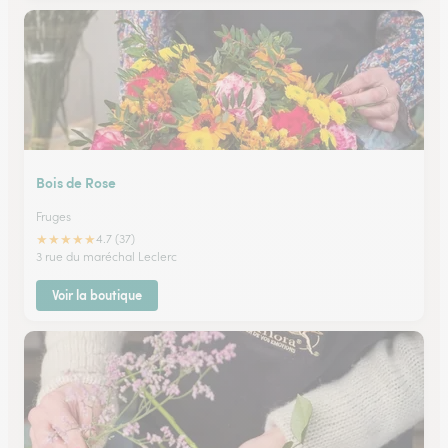
Bois de Rose
Fruges
★
★
★
★
★
4.7 (37)
3 rue du maréchal Leclerc
Voir la boutique