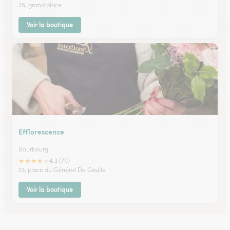
28, grand place
Voir la boutique
Efflorescence
Bourbourg
★
★
★
★
★
4.3 (79)
23, place du Général De Gaulle
Voir la boutique