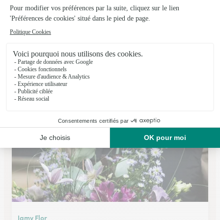
Floreal
Cassel
★
★
★
★
★
4.8 (63)
28, grand place
Voir la boutique
Jamy Flor