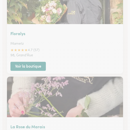
Floralys
Mametz
★
★
★
★
★
4.7 (57)
98, Grand'Rue
Voir la boutique
La Rose du Marais