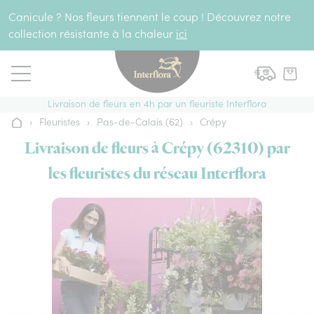
Aller au contenu
Canicule ? Nos fleurs tiennent le coup ! Découvrez notre
collection résistante à la chaleur
ici
Livraison de fleurs en 4h par un fleuriste Interflora
›
Fleuristes
›
Pas-de-Calais (62)
›
Crépy
Accueil
Livraison de fleurs à Crépy (62310) par
les fleuristes du réseau Interflora