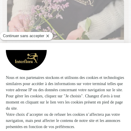
Sesame
Aire Sur la Lys
★
★
★
★
★
4.8 (120)
10 rue de saint Omer
Voir la boutique