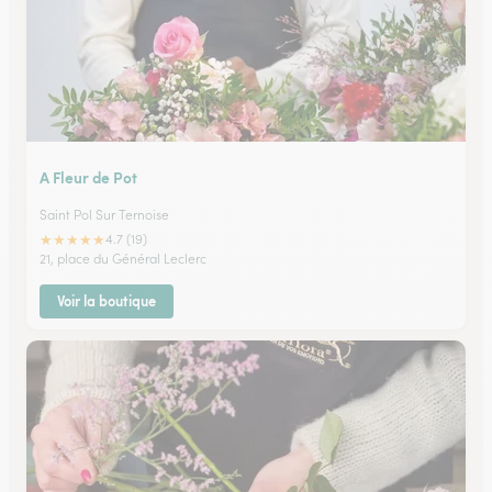
A Fleur de Pot
Saint Pol Sur Ternoise
★
★
★
★
★
4.7 (19)
21, place du Général Leclerc
Voir la boutique