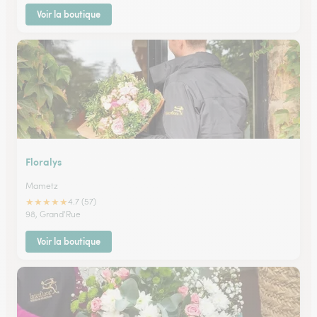
Voir la boutique
Floralys
Mametz
★
★
★
★
★
4.7 (57)
98, Grand'Rue
Voir la boutique