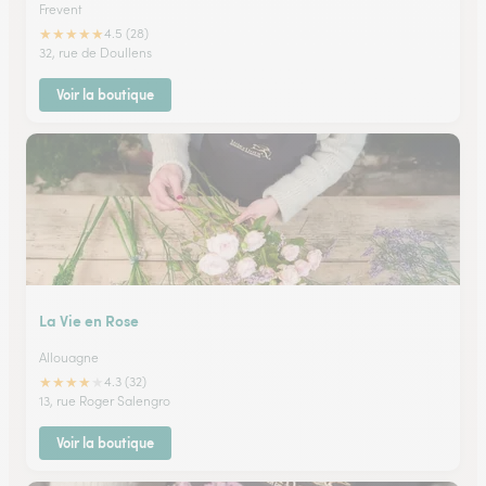
Frevent
★
★
★
★
★
4.5 (28)
32, rue de Doullens
Voir la boutique
La Vie en Rose
Allouagne
★
★
★
★
★
4.3 (32)
13, rue Roger Salengro
Voir la boutique