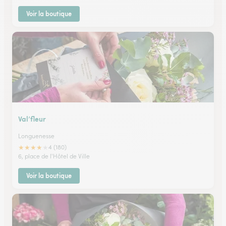
Voir la boutique
Val’fleur
Longuenesse
★
★
★
★
★
4 (180)
6, place de l'Hôtel de Ville
Voir la boutique