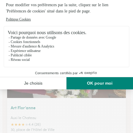
Fleurs Rogeau
Houdain
★
★
★
★
★
4.5 (123)
39, rue Roger Salengro
Voir la boutique
Art Flor’anne
Auxi le Chateau
★
★
★
★
★
4.4 (26)
30, place de l'Hôtel de Ville