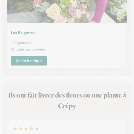
Les Bruyeres
Longuenesse
62 route des bruyères
Voir la boutique
Ils ont fait livrer des fleurs ou une plante à
Crépy
★
★
★
★
★