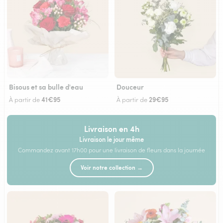
Bisous et sa bulle d'eau
Douceur
41€95
29€95
À partir de
À partir de
Livraison en 4h
Livraison le jour même
Commandez avant 17h00 pour une livraison de fleurs dans la journée
Voir notre collection →