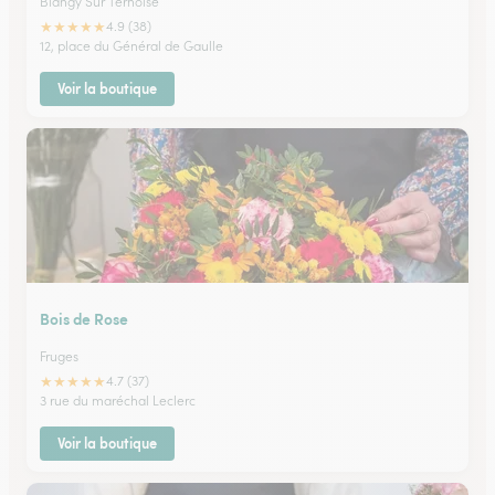
Blangy Sur Ternoise
★
★
★
★
★
4.9 (38)
12, place du Général de Gaulle
Voir la boutique
Bois de Rose
Fruges
★
★
★
★
★
4.7 (37)
3 rue du maréchal Leclerc
Voir la boutique