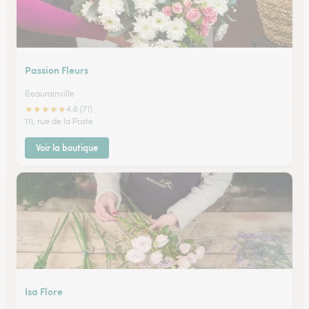
Passion Fleurs
Beaurainville
★
★
★
★
★
4.6 (71)
111, rue de la Poste
Voir la boutique
Isa Flore