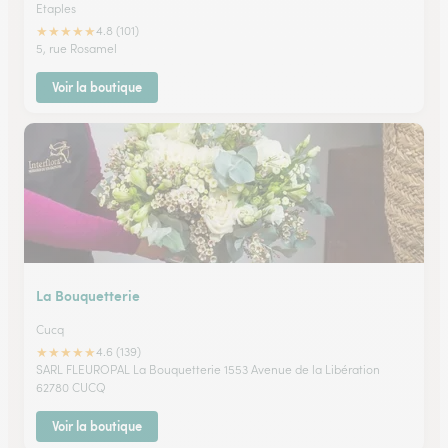
Etaples
★
★
★
★
★
4.8 (101)
5, rue Rosamel
Voir la boutique
La Bouquetterie
Cucq
★
★
★
★
★
4.6 (139)
SARL FLEUROPAL La Bouquetterie 1553 Avenue de la Libération
62780 CUCQ
Voir la boutique