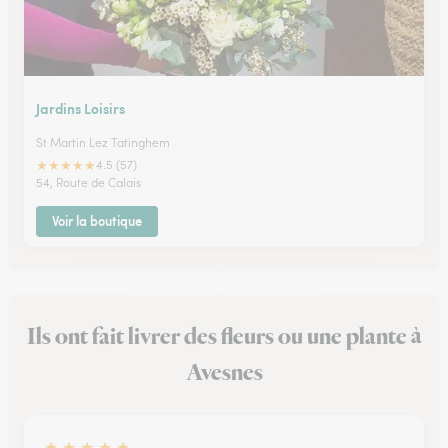
Jardins Loisirs
St Martin Lez Tatinghem
★
★
★
★
★
4.5 (57)
54, Route de Calais
Voir la boutique
Ils ont fait livrer des fleurs ou une plante à
Avesnes
★
★
★
★
★