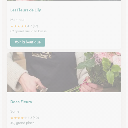
Les Fleurs de Lily
Montreuil
★
★
★
★
★
4.7 (17)
62 grand rue ville basse
Voir la boutique
Deco Fleurs
Samer
★
★
★
★
★
4.2 (40)
49, grand place