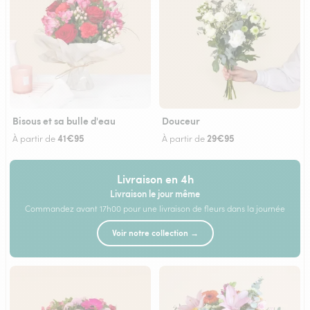
Bisous et sa bulle d'eau
Douceur
41€95
29€95
À partir de
À partir de
Livraison en 4h
Livraison le jour même
Commandez avant 17h00 pour une livraison de fleurs dans la journée
Voir notre collection →