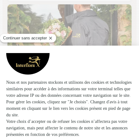
Nadine et Regis Fleurs
Rang du Fliers
★
★
★
★
★
4.4 (70)
199, route de Montreuil
Voir la boutique