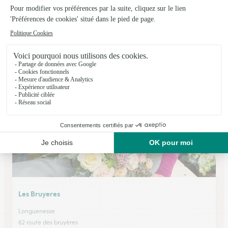
Floralys
Mametz
★
★
★
★
★
4.7 (57)
98, Grand'Rue
Voir la boutique
Les Bruyeres
Longuenesse
62 route des bruyères