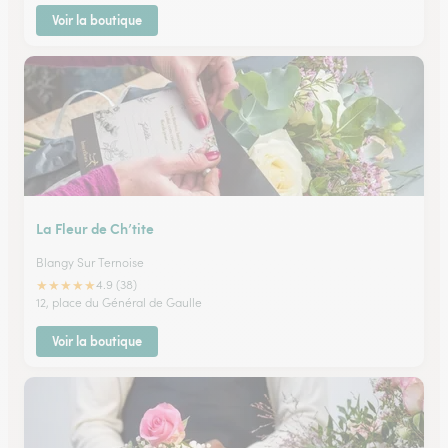
Voir la boutique
La Fleur de Ch’tite
Blangy Sur Ternoise
★
★
★
★
★
4.9 (38)
12, place du Général de Gaulle
Voir la boutique