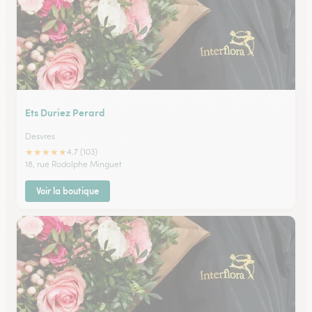
Ets Duriez Perard
Desvres
★
★
★
★
★
4.7 (103)
18, rue Rodolphe Minguet
Voir la boutique