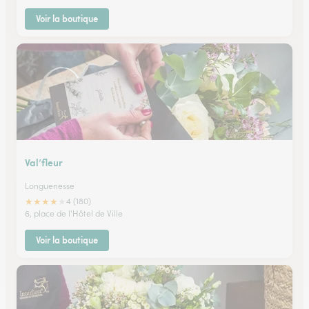
Voir la boutique
Val’fleur
Longuenesse
★
★
★
★
★
4 (180)
6, place de l'Hôtel de Ville
Voir la boutique