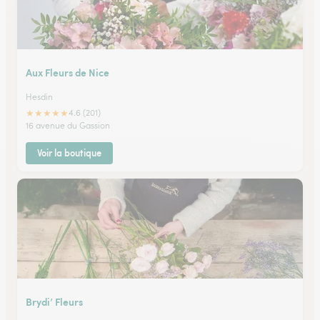
Aux Fleurs de Nice
Hesdin
★
★
★
★
★
4.6 (201)
16 avenue du Gassion
Voir la boutique
Brydi’ Fleurs