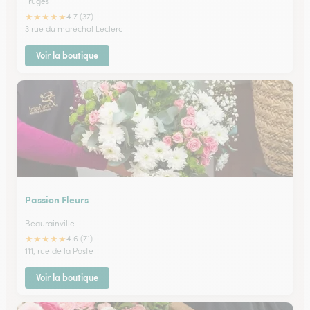
Fruges
★
★
★
★
★
4.7 (37)
3 rue du maréchal Leclerc
Voir la boutique
Passion Fleurs
Beaurainville
★
★
★
★
★
4.6 (71)
111, rue de la Poste
Voir la boutique