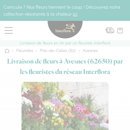
Aller au contenu
Canicule ? Nos fleurs tiennent le coup ! Découvrez notre
collection résistante à la chaleur
ici
Livraison de fleurs en 4h par un fleuriste Interflora
›
Fleuristes
›
Pas-de-Calais (62)
›
Avesnes
Accueil
Livraison de fleurs à Avesnes (62650) par
les fleuristes du réseau Interflora