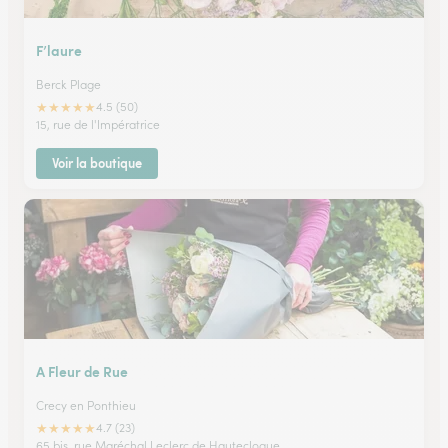
F’laure
Berck Plage
★
★
★
★
★
4.5 (50)
15, rue de l'Impératrice
Voir la boutique
A Fleur de Rue
Crecy en Ponthieu
★
★
★
★
★
4.7 (23)
65 bis, rue Maréchal Leclerc de Hautecloque