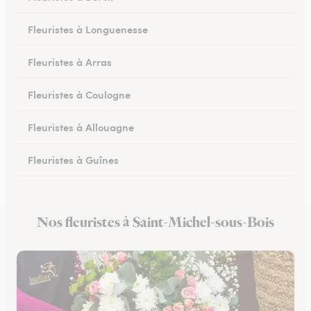
Fleuristes à Longuenesse
Fleuristes à Arras
Fleuristes à Coulogne
Fleuristes à Allouagne
Fleuristes à Guînes
Fleuristes à Méricourt
Nos fleuristes à Saint-Michel-sous-Bois
Fleuristes à Rang-du-Fliers