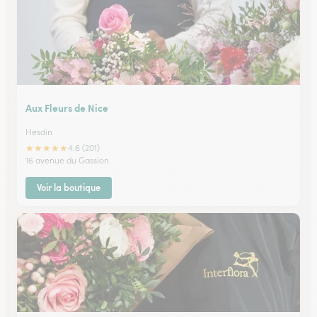
Aux Fleurs de Nice
Hesdin
★
★
★
★
★
4.6 (201)
16 avenue du Gassion
Voir la boutique