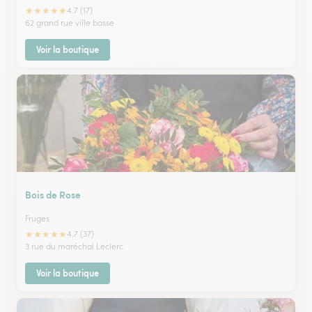
★
★
★
★
★
4.7 (17)
62 grand rue ville basse
Voir la boutique
Bois de Rose
Fruges
★
★
★
★
★
4.7 (37)
3 rue du maréchal Leclerc
Voir la boutique