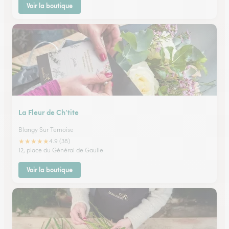
Voir la boutique
La Fleur de Ch’tite
Blangy Sur Ternoise
★
★
★
★
★
4.9 (38)
12, place du Général de Gaulle
Voir la boutique