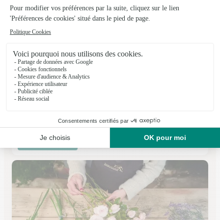
Mona Lisa
Berck
★
★
★
★
★
5 (47)
351 rue de l'impératrice
Voir la boutique