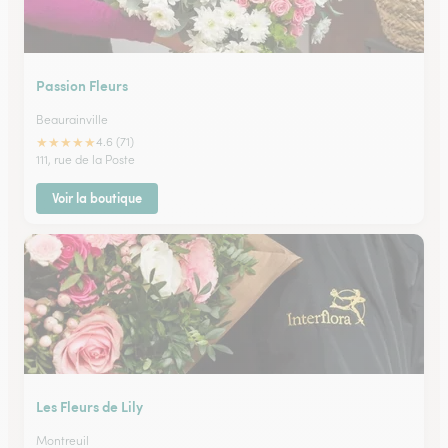
Passion Fleurs
Beaurainville
★
★
★
★
★
4.6 (71)
111, rue de la Poste
Voir la boutique
Les Fleurs de Lily
Montreuil