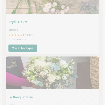
Brydi’ Fleurs
Etaples
★
★
★
★
★
4.8 (101)
5, rue Rosamel
Voir la boutique
La Bouquetterie
Cucq