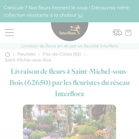
Aller au contenu
Canicule ? Nos fleurs tiennent le coup ! Découvrez notre
collection résistante à la chaleur
ici
Livraison de fleurs en 4h par un fleuriste Interflora
›
Fleuristes
›
Pas-de-Calais (62)
›
Accueil
Saint-Michel-sous-Bois
Livraison de fleurs à Saint-Michel-sous-
Bois (62650) par les fleuristes du réseau
Interflora