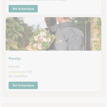
Voir la boutique
Floralys
Mametz
★
★
★
★
★
4.7 (57)
98, Grand'Rue
Voir la boutique