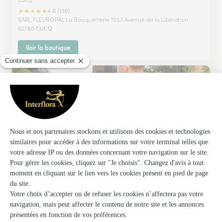
★
★
★
★
★
4.6 (139)
SARL FLEUROPAL La Bouquetterie 1553 Avenue de la Libération
62780 CUCQ
Voir la boutique
Nadine et Regis Fleurs
Rang du Fliers
★
★
★
★
★
4.4 (70)
199, route de Montreuil
Voir la boutique