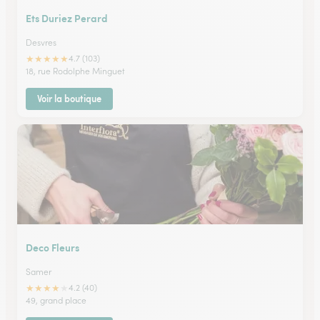
Ets Duriez Perard
Desvres
★
★
★
★
★
4.7 (103)
18, rue Rodolphe Minguet
Voir la boutique
Deco Fleurs
Samer
★
★
★
★
★
4.2 (40)
49, grand place