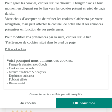
23/04/2026
★
★
★
★
★
Toujours contente du service
Toujours contente du service
25/03/2026
★
★
★
★
★
livraison et bouquet conformes à mes attentes
Commande sur le site web intuitive. Livraison du bouquet
bien effectuée et beaucoup plus joli que sur la photo. Parfait
07/05/2026
★
★
★
★
★