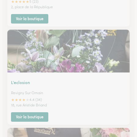
★
★
★
★
★
5 (23)
2, place de la République
Voir la boutique
L’eclosion
Revigny Sur Ornain
★
★
★
★
★
4.4 (34)
18, rue Aristide Briand
Voir la boutique