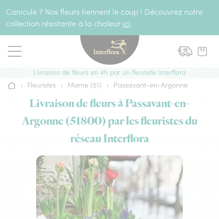
Aller au contenu
Canicule ? Nos fleurs tiennent le coup ! Découvrez notre
collection résistante à la chaleur
ici
Livraison de fleurs en 4h par un fleuriste Interflora
›
Fleuristes
›
Marne (51)
›
Passavant-en-Argonne
Accueil
Livraison de fleurs à Passavant-en-
Argonne (51800) par les fleuristes du
réseau Interflora