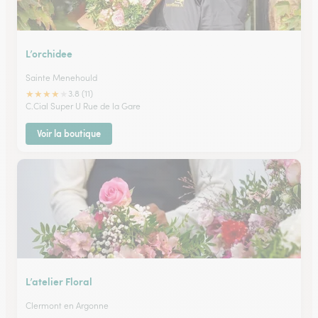
L’orchidee
Sainte Menehould
★
★
★
★
★
3.8 (11)
C.Cial Super U Rue de la Gare
Voir la boutique
L’atelier Floral
Clermont en Argonne