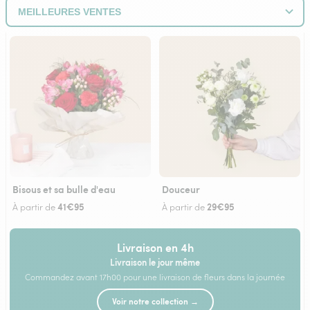
Bisous et sa bulle d'eau
Douceur
41€95
29€95
À partir de
À partir de
Livraison en 4h
Livraison le jour même
Commandez avant 17h00 pour une livraison de fleurs dans la journée
Voir notre collection →