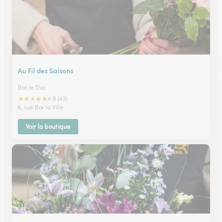
Au Fil des Saisons
Bar le Duc
★
★
★
★
★
4.9 (43)
6, rue Bar la Ville
Voir la boutique