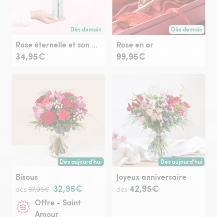
Dès demain
Dès demain
Livraison dès demain (pour toute commande passée avan
Livraison dès de
Rose éternelle et son soliflore
Rose en or
34,95€
99,95€
Dès aujourd'hui
Dès aujourd'hui
Livraison dès aujourd'hui (pour toute commande passée avan
Livraison dès aujour
Bisous
Joyeux anniversaire
32,95€
42,95€
dès
37,95€
dès
Offre - Saint
Amour