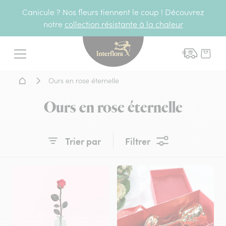
Canicule ? Nos fleurs tiennent le coup ! Découvrez
notre
collection résistante à la chaleur
Interflora - livraison fleurs
Menu
Accueil - Livraison fleurs
Ours en rose éternelle
Ours en rose éternelle
Trier par
Filtrer