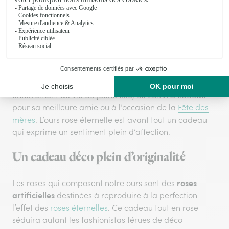
revisite en la mêlant harmonieusement à une autre
grande tradition : celle des roses, un cadeau qui
exprime bien sûr la passion et l’amour. Pour la Saint-
Valentin, ou en cadeau d’anniversaire de mariage ou
de rencontre, ce superbe ourson apportera joie et
bonheur tout autour de lui. Un petit ours rose éternelle
est aussi un cadeau tout à fait adapté pour un
enterrement de vie de jeune fille, ou comme cadeau
pour sa meilleure amie ou à l’occasion de la
Fête des
mères
. L’ours rose éternelle est avant tout un cadeau
qui exprime un sentiment plein d’affection.
Un cadeau déco plein d’originalité
roses
Les roses qui composent notre ours sont des
artificielles
destinées à reproduire à la perfection
l’effet des
roses éternelles
. Ce cadeau tout en rose
séduira autant les fashionistas férues de déco