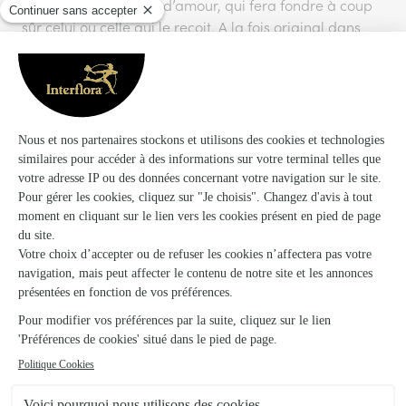
comme un concentré d’amour, qui fera fondre à coup
sûr celui ou celle qui le reçoit. A la fois original dans
son concept, et teinté de l’élégance classique des roses
reines des fleurs, cet ours rose éternelle est à la fois
réjouissant et plein de charme.
Un ours tout en rose...et en amour
ourson en cadeau
Offrir un
est une tradition ancienne,
qui fait la joie des petits et des grands depuis plus de
150 ans. Le saviez-vous ? C’est sous le règne de la
Reine Victoria en Grande-Bretagne que l’on
commence à offrir de petits ours aux enfants. Ensuite,
offrir un ours très mignon comme cadeau s’est diffusé
en France, en Allemagne, aux Etats-Unis (avec le
fameux ours Teddy Bear, en hommage à Théodore
Roosevelt), puis bien sûr dans le monde entier !
ours rose éternelle
L’
s’inspire de cette tradition et la