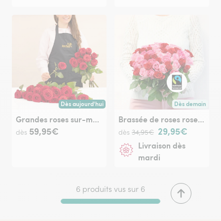
Dès aujourd'hui
Dès demain
Livraison dès aujourd'hui (pour toute commande passée avan
Livraison dès de
Grandes roses sur-mesure
Brassée de roses roses Max Havelaar
59,95€
29,95€
dès
dès
34,95€
Livraison dès
mardi
6 produits vus sur 6