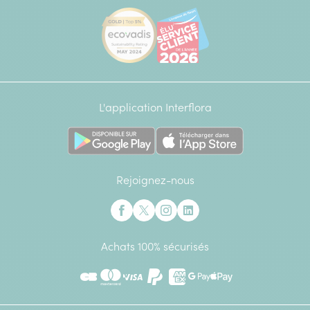
[Ecovadis Gold Badge - Top 5% - S
Élu service client de l
L'application Interflora
Rejoignez-nous
Interflora sur Facebook
Interflora sur X anciennement Twitter
Interflora sur Instagram
Interflora sur Linkedin
Achats 100% sécurisés
CB
Mastercard
Visa
Paypal
American Express
Google Pay
Apple Pay