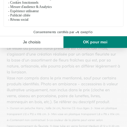
Voir toute la collection
Le visuel du produit floral présenté est contractuel mais,
s'agissant d'une création réalisée par un artisan fleuriste sur
la base d’un assortiment de fleurs fraîches qui est, par sa
nature, artisanale, elle pourra parfois en différer légèrement à
la livraison.
Vase non compris dans le prix mentionné, sauf pour certains
produits identifiés. Photo en ambiance - accessoires à valeur
illustrative uniquement, non inclus dans le prix (cloche en
verre, oiseau en porcelaine, paire de lunettes, livres,
mannequin en bois, etc.). Se référer au descriptif produit.
1- Ourson en peluche Harry , taille 24 cm, Norme CE-tous âges. 2- Vase en plastique
transparent L12 x P12 x H16 cm. 3- Mini vase en plastique transparent L8 x P8 x H14 cm.
4-Contenant non contractuel. 5-La couleur de la plante peut varier selon
l'approvisionnement du fleuriste. 11-Vase tube en verre format Medium Ø 12 x H 20 cm