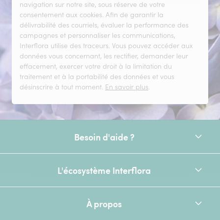
navigation sur notre site, sous réserve de votre
consentement aux cookies. Afin de garantir la
délivrabilité des courriels, évaluer la performance des
campagnes et personnaliser les communications,
Interflora utilise des traceurs. Vous pouvez accéder aux
données vous concernant, les rectifier, demander leur
effacement, exercer votre droit à la limitation du
traitement et à la portabilité des données et vous
désinscrire à tout moment.
En savoir plus
.
Besoin d'aide ?
L'écosystème Interflora
À propos