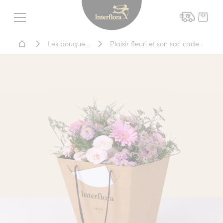
Interflora - livraison fleurs
Menu
Accueil - Livraison fleurs
Les bouquets
Plaisir fleuri et son sac cadeau