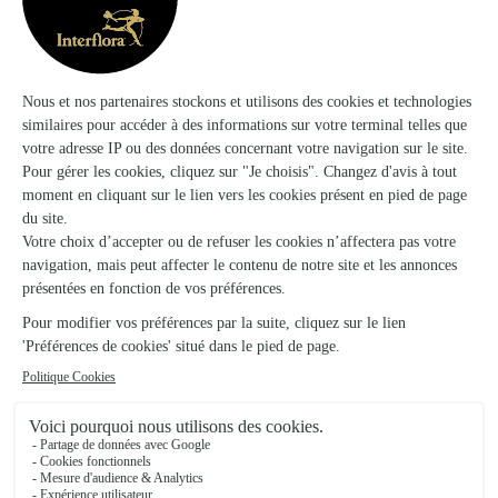
dont sucre (g)
1
Protéines (g)
10
Sel (g)
2.7
Crème de poivrons jaunes au piment d'Espelette 100g :
Poivrons jaunes 84% (origine UE), huile de tournesol, vinaigre
d’alcool, ail, sel, amidon, piment d’Espelette 0,1%, épices,
colorant : caramel ordinaire.
Valeurs nutritionnelles moyennes pour 100g
Energie (kJ / kcal)
960/234
Matières grasses (g)
21
dont acides gras saturés (g)
2.5
Glucides (g)
8.7
dont sucre (g)
7.2
Protéines (g)
1.8
Sel (g)
2
Terrine pur canard à la fleur de sel et au piment d'Espelette
70g : Viande et gras de canard 73 %, foie de canard 9%,
oignons confits (oignon, graisse de canard, piment d'Espelette
0,03%), œuf, fleur de sel de Guérande 1,3 %, tapioca, piment