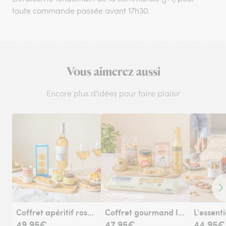
toute commande passée avant 17h30.
Vous aimerez aussi
Encore plus d'idées pour faire plaisir
Co
Coffret apéritif rosé – Spécial été
Coffret gourmand Italie
49,95€
47,95€
44,95€