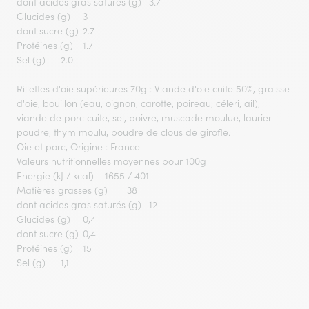
dont acides gras saturés (g)
3.7
Glucides (g)
3
dont sucre (g)
2.7
Protéines (g)
1.7
Sel (g)
2.0
Rillettes d'oie supérieures 70g : Viande d'oie cuite 50%, graisse
d'oie, bouillon (eau, oignon, carotte, poireau, céleri, ail),
viande de porc cuite, sel, poivre, muscade moulue, laurier
poudre, thym moulu, poudre de clous de girofle.
Oie et porc, Origine : France
Valeurs nutritionnelles moyennes pour 100g
Energie (kJ / kcal)
1655 / 401
Matières grasses (g)
38
dont acides gras saturés (g)
12
Glucides (g)
0,4
dont sucre (g)
0,4
Protéines (g)
15
Sel (g)
1,1