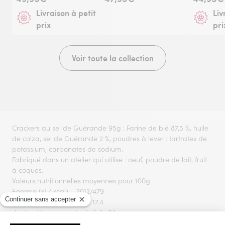
Livraison à petit
Liv
prix
pri
Voir toute la collection
Crackers au sel de Guérande 95g : Farine de blé 87,5 %, huile
de colza, sel de Guérande 2 %, poudres à lever : tartrates de
potassium, carbonates de sodium.
Fabriqué dans un atelier qui utilise : oeuf, poudre de lait, fruit
à coques.
Valeurs nutritionnelles moyennes pour 100g
Energie (kJ / kcal)
2012/479
Matières grasses (g)
17.4
dont acides gras saturés (g)
2.1
Glucides (g)
69