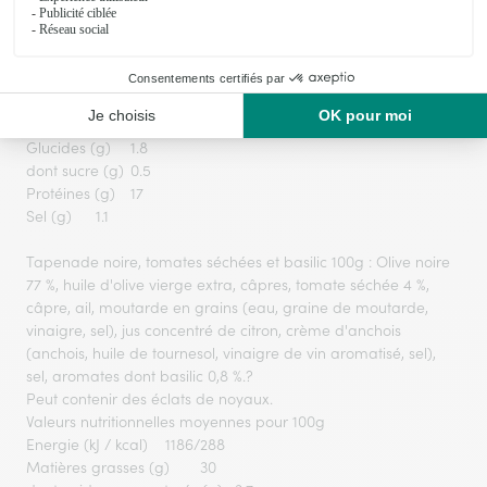
d'Espelette 0,5 %.
Canard, Origine : France
Valeurs nutritionnelles moyennes pour 100g
Energie (kJ / kcal)
1141/275
Matières grasses (g)
22
dont acides gras saturés (g)
7.2
Glucides (g)
1.8
dont sucre (g)
0.5
Protéines (g)
17
Sel (g)
1.1
Tapenade noire, tomates séchées et basilic 100g : Olive noire
77 %, huile d'olive vierge extra, câpres, tomate séchée 4 %,
câpre, ail, moutarde en grains (eau, graine de moutarde,
vinaigre, sel), jus concentré de citron, crème d'anchois
(anchois, huile de tournesol, vinaigre de vin aromatisé, sel),
sel, aromates dont basilic 0,8 %.?
Peut contenir des éclats de noyaux.
Valeurs nutritionnelles moyennes pour 100g
Energie (kJ / kcal)
1186/288
Matières grasses (g)
30