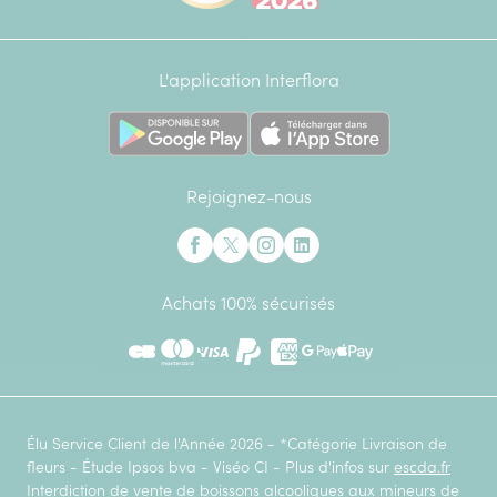
L'application Interflora
Rejoignez-nous
Interflora sur Facebook
Interflora sur X anciennement Twitter
Interflora sur Instagram
Interflora sur Linkedin
Achats 100% sécurisés
CB
Mastercard
Visa
Paypal
American Express
Google Pay
Apple Pay
Élu Service Client de l'Année 2026 - *Catégorie Livraison de
fleurs - Étude Ipsos bva - Viséo CI - Plus d'infos sur
escda.fr
Interdiction de vente de boissons alcooliques aux mineurs de