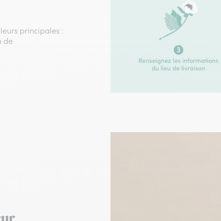
leurs principales :
n de
eur