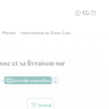
n fleurs, retour à l'accueil
Plantes
International ou Drom-Com
se et sa livraison sur
Livré dès aujourd'hui
cal
Livraison dès aujourd'hui (pour toute commande passée avant 1
Grand