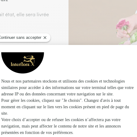
t état, elle sera livrée
é vous permettant de
 vos commandes
ant 17h00.