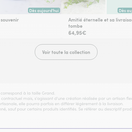
Dès aujourd'hui
Dès au
 toute commande passée avant 17h) ou à la date de votre choix.
Livraison dès aujourd'hui (pour toute commande passée
Livrai
souvenir
Amitié éternelle et sa livraiso
tombe
64,95€
Voir toute la collection
 correspond à la taille Grand.
t contractuel mais, s'agissant d'une création réalisée par un artisan fl
artisanale, elle pourra parfois en différer légèrement à la livraison.
, sauf pour certains produits identifiés. Se référer au descriptif produ