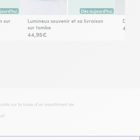
jourd'hui
Dès aujourd'hui
 avant 17h) ou à la date de votre choix.
son dès aujourd'hui (pour toute commande passée avant 17h) ou à la da
Livraison dès aujourd'hui (po
n sur
Lumineux souvenir et sa livraison
Douce 
sur tombe
42,95
44,95€
euriste sur la base d’un assortiment de
it.