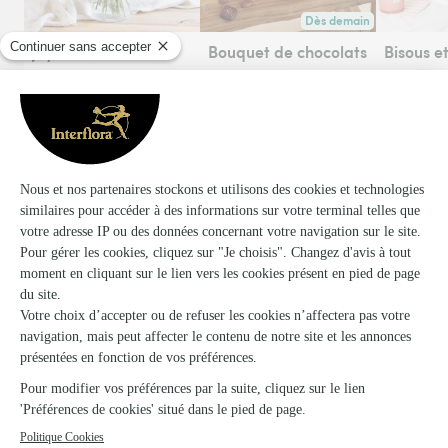
Dès demain
Livraison dès demain (pou
Joyeux anniversaire
Bouquet de chocolats
42,95€
39,95€
41,95€
Voir toute la collection
Le visuel du produit floral présenté est contractuel mais,
s'agissant d'une création réalisée par un artisan fleuriste sur
la base d’un assortiment de fleurs fraîches qui est, par sa
nature, artisanale, elle pourra parfois en différer légèrement à
la livraison.
Vase non compris dans le prix mentionné, sauf pour certains
produits identifiés. Photo en ambiance - accessoires à valeur
illustrative uniquement, non inclus dans le prix (cloche en