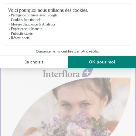
verre, oiseau en porcelaine, paire de lunettes, livres,
mannequin en bois, etc.). Se référer au descriptif produit.
1- Ourson en peluche Harry , taille 24 cm, Norme CE-tous âges. 2- Vase en plastique
transparent L12 x P12 x H16 cm. 3- Mini vase en plastique transparent L8 x P8 x H14 cm.
4-Contenant non contractuel. 5-La couleur de la plante peut varier selon
l'approvisionnement du fleuriste. 11-Vase tube en verre format Medium Ø 12 x H 20 cm
. 12- Vase tube en verre format Large Ø 12 x H 25 cm.