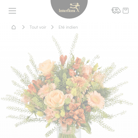
Interflora - livraison fleurs
Menu
Accueil - Livraison fleurs
Tout voir
Eté indien