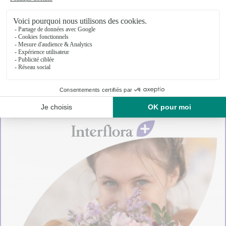
produit. 1- Ourson en peluche Harry , taille 24 cm, Norme CE-
tous âges. 2- Vase en plastique transparent L12 x P12 x H16
cm. 3- Mini vase en plastique transparent L8 x P8 x H14 cm.
4-Contenant non contractuel. 5-La couleur de la plante peut
varier selon l'approvisionnement du fleuriste. 11-Vase tube en
verre format Medium Ø 12 x H 20 cm . 12- Vase tube en verre
format Large Ø 12 x H 25 cm