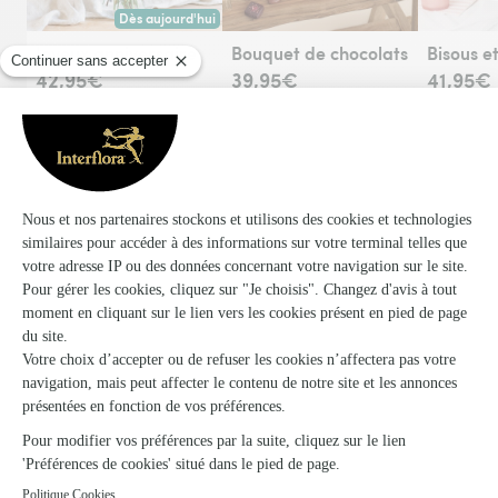
Dès aujourd'hui
Livraison dès aujourd'hui (pour toute commande passée avant 1
Joyeux anniversaire
Bouquet de chocolats
42,95€
39,95€
41,95€
Voir toute la collection
Le visuel du produit floral présenté est contractuel mais,
s'agissant d'une création réalisée par un artisan fleuriste sur
la base d’un assortiment de fleurs fraîches qui est, par sa
nature, artisanale, elle pourra parfois en différer légèrement à
la livraison. Vase non compris dans le prix mentionné, sauf
pour certains produits identifiés. Photo en ambiance -
accessoires à valeur illustrative uniquement, non inclus dans le
prix (cloche en verre, oiseau en porcelaine, paire de lunettes,
livres, mannequin en bois, etc.). Se référer au descriptif