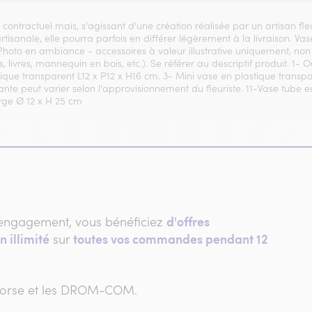
t contractuel mais, s'agissant d'une création réalisée par un artisan fl
 artisanale, elle pourra parfois en différer légèrement à la livraison. 
 Photo en ambiance - accessoires à valeur illustrative uniquement, non 
, livres, mannequin en bois, etc.). Se référer au descriptif produit. 1- 
que transparent L12 x P12 x H16 cm. 3- Mini vase en plastique transp
lante peut varier selon l'approvisionnement du fleuriste. 11-Vase tube
rge Ø 12 x H 25 cm
d'offres
engagement, vous bénéficiez
n illimité
toutes vos commandes pendant 12
sur
 Corse et les DROM-COM.