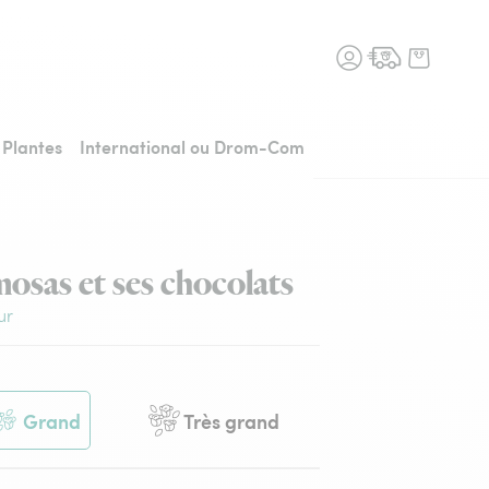
n fleurs, retour à l'accueil
Plantes
International ou Drom-Com
osas et ses chocolats
ur
Grand
Très grand