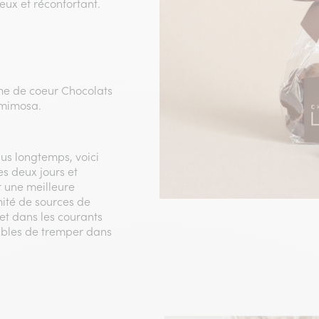
ux et réconfortant.
rme de coeur Chocolats
 mimosa.
us longtemps, voici
es deux jours et
r une meilleure
mité de sources de
 et dans les courants
ptibles de tremper dans