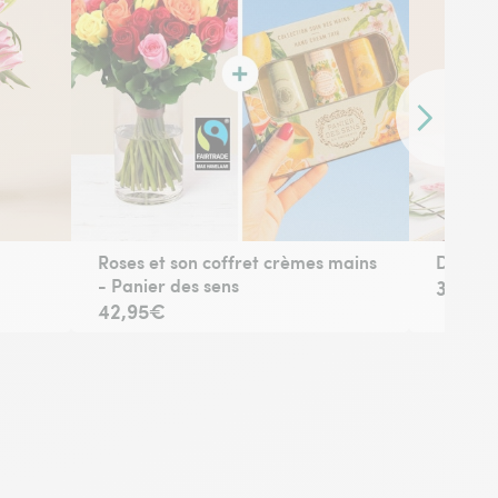
Contenu sui
 avant 17h) ou à la date de votre choix.
Roses et son coffret crèmes mains
Douceu
- Panier des sens
31,95
42,95€