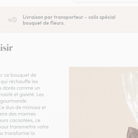
Livraison par transporteur - colis spécial
bouquet de fleurs.
isir
ec ce bouquet de
qui réchauffe les
s dorés comme un
osité et gaieté. Les
e gourmande
. Ce duo de mimosa et
laire des mamies
eurs cacaotées, ce
pour transmettre votre
ux transforme la