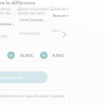
ire la différence
Vase en verre
Livre La puissance discrète des fleurs
Coffret crèmes mains Panier des Sens
En savoir plus
En savoir plus
 plus
Contenu suivant
En savoir plu
18,90€
9,95€
21€
roduit épuisé
vrable dans les lieux de culte, hopitaux