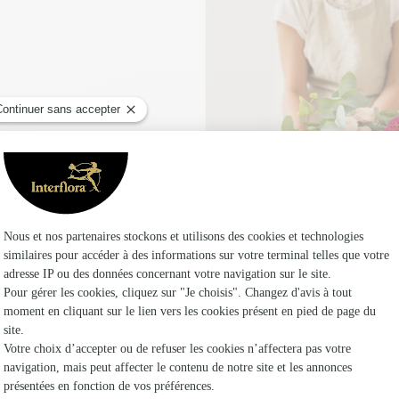
r un
e, il voyagera dans un
e Satisfait ou Relivré
t !
é vous permettant de
 vos commandes
ute commande passée