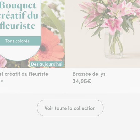
Dès aujourd'hui
 toute commande passée avant 17h) ou à la date de votre choix.
Livraison dès aujourd'hui (pour toute commande passée
t créatif du fleuriste
Brassée de lys
re
34,95€
Voir toute la collection