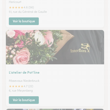
Hericourt
★
★
★
★
★
4.6 (56)
51, rue du Général de Gaulle
Voir la boutique
L’atelier de Pot’line
Masevaux Niederbruck
★
★
★
★
★
4.7 (22)
6, rue Meyenberg
Voir la boutique