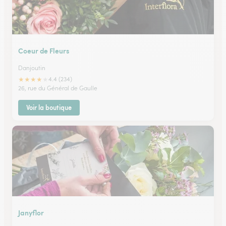
Coeur de Fleurs
Danjoutin
★
★
★
★
★
4.4 (234)
26, rue du Général de Gaulle
Voir la boutique
Janyflor