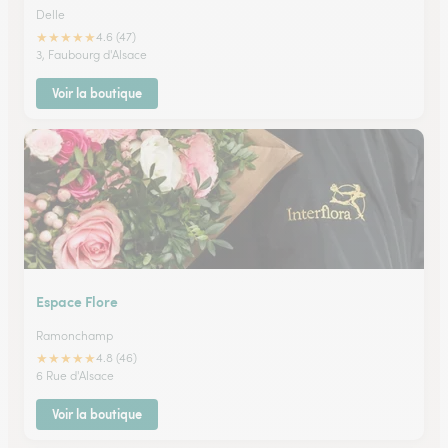
Delle
★
★
★
★
★
4.6 (47)
3, Faubourg d'Alsace
Voir la boutique
Espace Flore
Ramonchamp
★
★
★
★
★
4.8 (46)
6 Rue d'Alsace
Voir la boutique