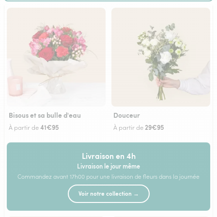
Bisous et sa bulle d'eau
Douceur
41€95
29€95
À partir de
À partir de
Livraison en 4h
Livraison le jour même
Commandez avant 17h00 pour une livraison de fleurs dans la journée
Voir notre collection →