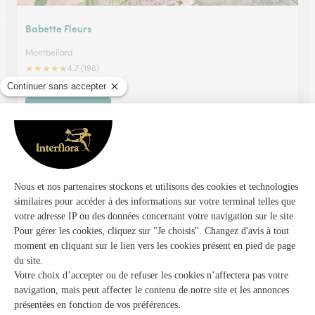
Babette Fleurs
Montbeliard
★
★
★
★
★
4.7 (198)
51, faubourg de Besancon
Voir la boutique
La Vie Fleurie
Bart
★
★
★
★
★
4.7 (84)
6 rue du général De Gaulle