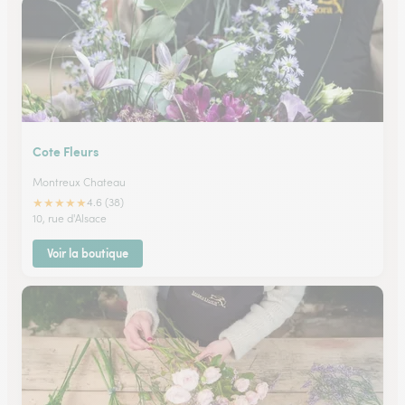
Cote Fleurs
Montreux Chateau
★
★
★
★
★
4.6 (38)
10, rue d'Alsace
Voir la boutique