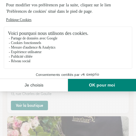
Voir la boutique
Au Palais des Fleurs
Le Thillot
★
★
★
★
★
4.2 (35)
13, rue Charles de Gaulle
Voir la boutique