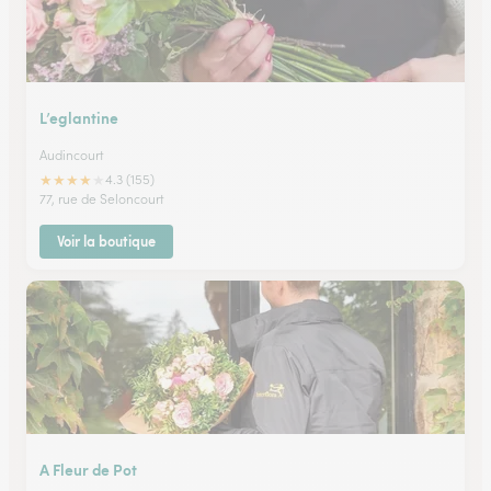
L’eglantine
Audincourt
★
★
★
★
★
4.3 (155)
77, rue de Seloncourt
Voir la boutique
A Fleur de Pot