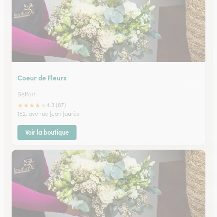
Coeur de Fleurs
Belfort
★
★
★
★
★
4.3 (87)
152, avenue Jean Jaurès
Voir la boutique