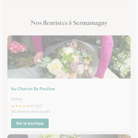
Nos fleuristes à Sermamagny
Au Chariot By Pauline
Belfort
★
★
★
★
★
4.5 (24)
202 Avenue Jean Jaurès
Voir la boutique