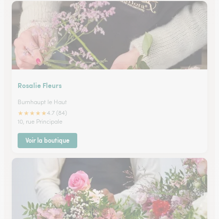
Rosalie Fleurs
Burnhaupt le Haut
★
★
★
★
★
4.7 (84)
10, rue Principale
Voir la boutique