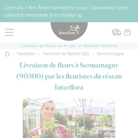
Aller au contenu
Canicule ? Nos fleurs tiennent le coup ! Découvrez notre
collection résistante à la chaleur
ici
Livraison de fleurs en 4h par un fleuriste Interflora
›
Fleuristes
›
Territoire de Belfort (90)
›
Sermamagny
Accueil
Livraison de fleurs à Sermamagny
(90300) par les fleuristes du réseau
Interflora