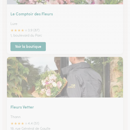
Le Comptoir des Fleurs
Lure
★
★
★
★
★
3.9 (87)
1, boulevard du Parc
Voir la boutique
Fleurs Vetter
Thann
★
★
★
★
★
4.4 (51)
19, rue Général de Gaulle