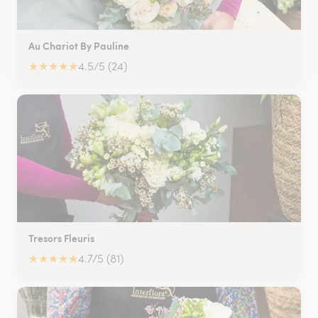
Au Chariot By Pauline
★
★
★
★
★
4.5/5 (24)
Tresors Fleuris
★
★
★
★
★
4.7/5 (81)