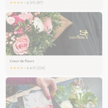
★
★
★
★
★
4.3/5 (87)
Coeur de Fleurs
★
★
★
★
★
4.4/5 (234)