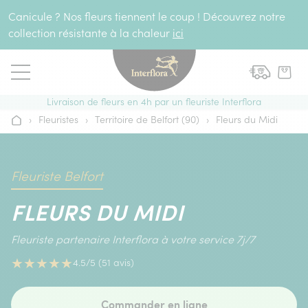
Aller au contenu
Canicule ? Nos fleurs tiennent le coup ! Découvrez notre
collection résistante à la chaleur
ici
Livraison de fleurs en 4h par un fleuriste Interflora
›
Fleuristes
›
Territoire de Belfort (90)
›
Fleurs du Midi
Accueil
Fleuriste Belfort
FLEURS DU MIDI
Fleuriste partenaire Interflora à votre service 7j/7
★
★
★
★
★
4.5/5 (51 avis)
Commander en ligne