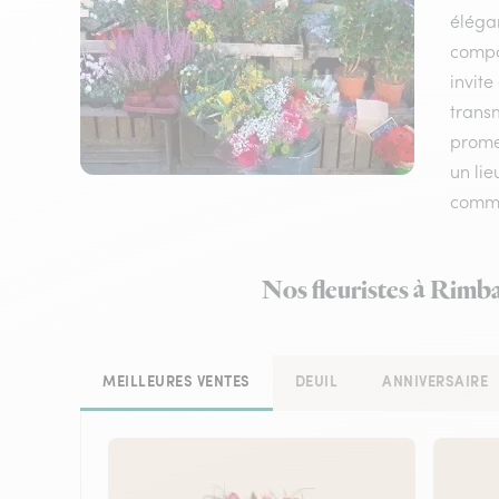
élégan
compo
invite
transm
prome
un lie
comm
Nos fleuristes à Rimb
MEILLEURES VENTES
DEUIL
ANNIVERSAIRE