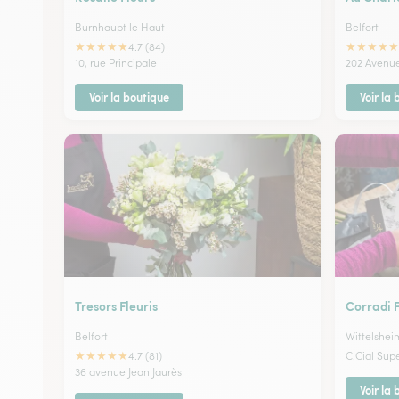
Burnhaupt le Haut
Belfort
★
★
★
★
★
★
★
★
★
★
4.7 (84)
10, rue Principale
202 Avenue
Voir la boutique
Voir la
Tresors Fleuris
Corradi F
Belfort
Wittelshei
★
★
★
★
★
4.7 (81)
C.Cial Su
36 avenue Jean Jaurès
Voir la