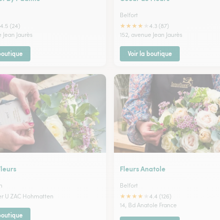
Belfort
★
★
★
★
★
4.5 (24)
4.3 (87)
 Jean Jaurès
152, avenue Jean Jaurès
 boutique
Voir la boutique
leurs
Fleurs Anatole
m
Belfort
★
★
★
★
★
per U ZAC Hohmatten
4.4 (126)
14, Bd Anatole France
 boutique