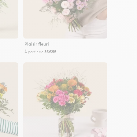
Plaisir fleuri
36€95
À partir de