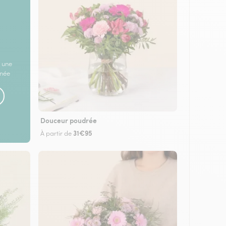
 une
rnée
Douceur poudrée
31€95
À partir de