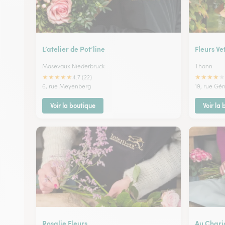
L’atelier de Pot’line
Fleurs Ve
Masevaux Niederbruck
Thann
★
★
★
★
★
★
★
★
★
★
4.7 (22)
6, rue Meyenberg
19, rue Gé
Voir la boutique
Voir la
Rosalie Fleurs
Au Chari