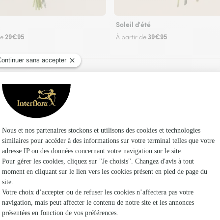
Soleil d'été
29€95
39€95
de
À partir de
Faire livrer des fleurs
riste Interflora à Rimbach-près-Masevaux et d
Les fleu
Fleuristes
Fleuristes