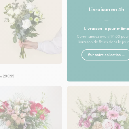
Livraison en 4h
—
Livraison le jour même
Commandez avant 17h00 pour
livraison de fleurs dans la jou
Voir notre collection →
29€95
de