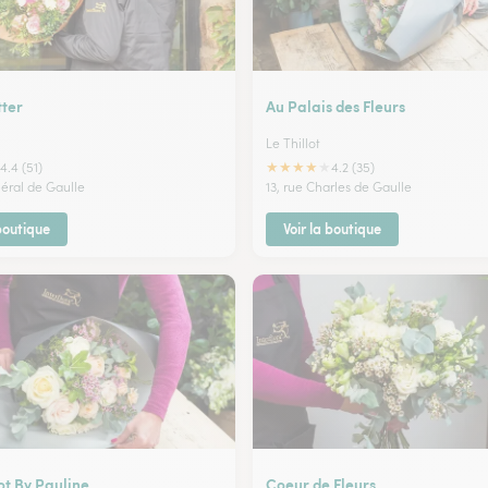
tter
Au Palais des Fleurs
Le Thillot
★
★
★
★
★
4.4 (51)
4.2 (35)
néral de Gaulle
13, rue Charles de Gaulle
 boutique
Voir la boutique
ot By Pauline
Coeur de Fleurs