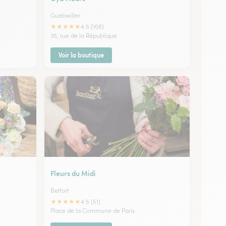
Guebwiller
★
★
★
★
★
4.5 (108)
35, rue de la République
Voir la boutique
Fleurs du Midi
Belfort
★
★
★
★
★
4.5 (51)
Place de la Commune de Paris