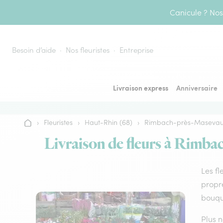
Aller au contenu
Canicule ? Nos 
Besoin d’aide
Nos fleuristes
Entreprise
Livraison express
Anniversaire
›
Fleuristes
›
Haut-Rhin (68)
›
Rimbach-près-Maseva
Accueil
Livraison de fleurs à Rimbac
Les fl
propre
bouque
Plus n