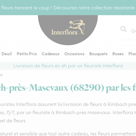
fleurs tiennent le coup ! Découvrez notre collection résistante
Recher
Deuil
Petits Prix
Cadeaux
Occasions
Bouquets
Roses
Pla
Livraison de fleurs en 4h par un fleuriste Interflora
ux
h-près-Masevaux (68290) par les fl
euristes Interflora assurent la livraison de fleurs à Rimbach p
s, 7j/7, par un fleuriste à Rimbach pres masevaux. Interflora 
t de fleurs.
aturel et sensible que tout autre cadeau, les fleurs permette