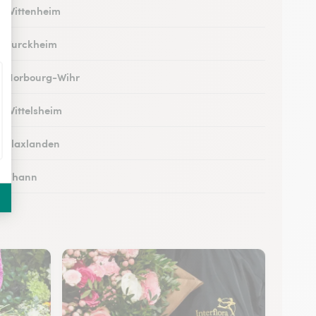
 à Wittenheim
 à Turckheim
 à Horbourg-Wihr
à Wittelsheim
 à Flaxlanden
 à Thann
 à Rouffach
 à Kingersheim