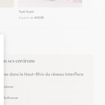
Tutti frutti
44€95
À partir de
ans ses environs
ristes dans le Haut-Rhin du réseau Interflora
 à Colmar
 à Mulhouse