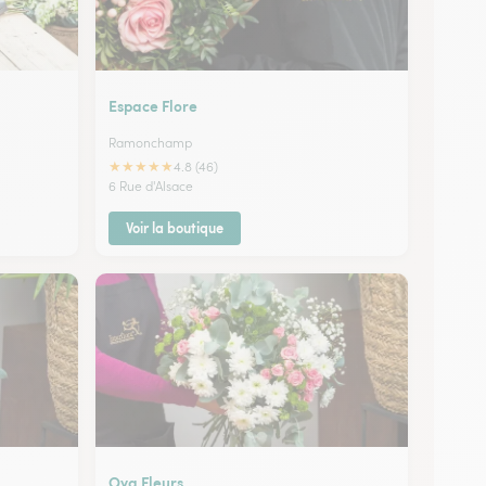
Espace Flore
Ramonchamp
★
★
★
★
★
4.8 (46)
6 Rue d'Alsace
Voir la boutique
Oya Fleurs