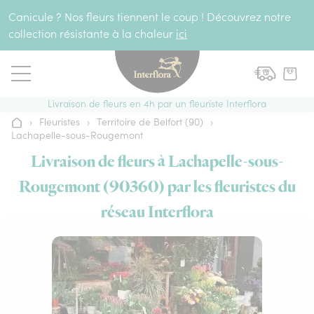
Aller au contenu
Canicule ? Nos fleurs tiennent le coup ! Découvrez notre
collection résistante à la chaleur
ici
Livraison de fleurs en 4h par un fleuriste Interflora
›
Fleuristes
›
Territoire de Belfort (90)
›
Accueil
Lachapelle-sous-Rougemont
Livraison de fleurs à Lachapelle-sous-
Rougemont (90360) par les fleuristes du
réseau Interflora