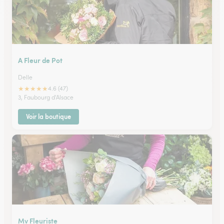
A Fleur de Pot
Delle
★
★
★
★
★
4.6 (47)
3, Faubourg d'Alsace
Voir la boutique
Mv Fleuriste