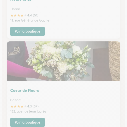
Thann
★
★
★
★
★
4.4 (51)
19, rue Général de Gaulle
Voir la boutique
Coeur de Fleurs
Belfort
★
★
★
★
★
4.3 (87)
152, avenue Jean Jaurès
Voir la boutique