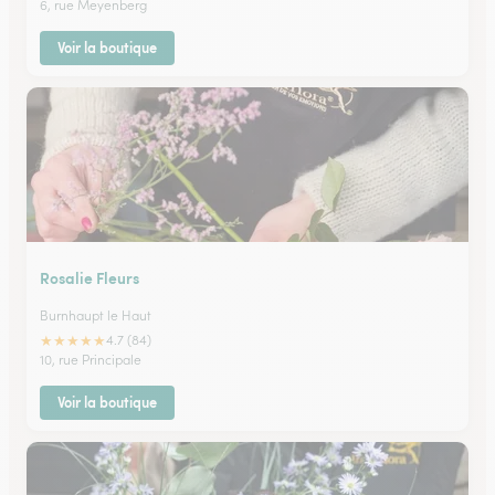
6, rue Meyenberg
Voir la boutique
Rosalie Fleurs
Burnhaupt le Haut
★
★
★
★
★
4.7 (84)
10, rue Principale
Voir la boutique