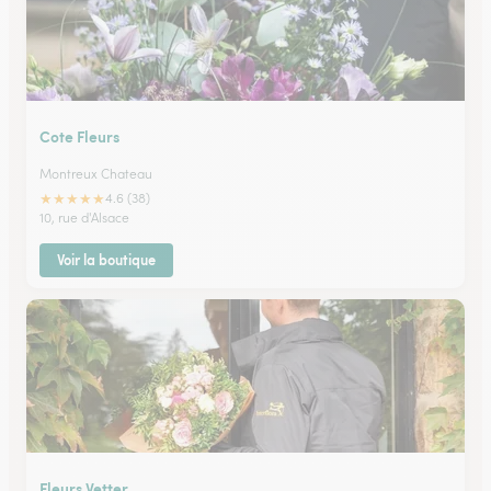
Cote Fleurs
Montreux Chateau
★
★
★
★
★
4.6 (38)
10, rue d'Alsace
Voir la boutique
Fleurs Vetter