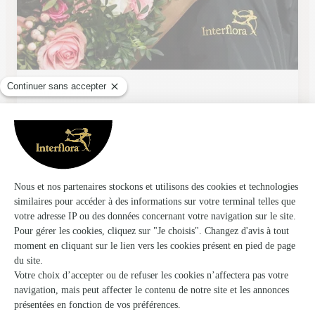
Coeur de Fleurs
Danjoutin
★
★
★
★
★
4.4 (234)
26, rue du Général de Gaulle
Voir la boutique