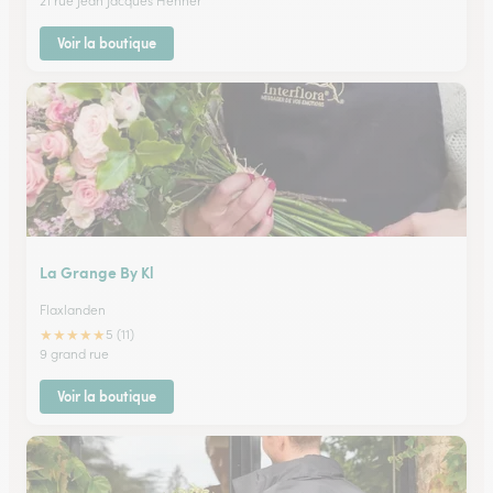
21 rue Jean Jacques Henner
Voir la boutique
La Grange By Kl
Flaxlanden
★
★
★
★
★
5 (11)
9 grand rue
Voir la boutique