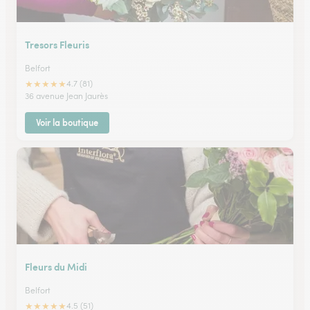
Tresors Fleuris
Belfort
★
★
★
★
★
4.7 (81)
36 avenue Jean Jaurès
Voir la boutique
Fleurs du Midi
Belfort
★
★
★
★
★
4.5 (51)