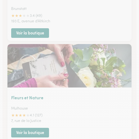
Brunstatt
★
★
★
★
★
3.4 (49)
193 E, avenue d'Altkirch
Voir la boutique
Fleurs et Nature
Mulhouse
★
★
★
★
★
4.1 (127)
7, rue de la Justice
Voir la boutique