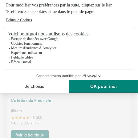
L’ecrin
Altkirch
★
★
★
★
★
4.9 (74)
10, route de Thann
Voir la boutique
L’atelier du Fleuriste
Illfurth
★
★
★
★
★
4.5 (63)
54, rue d'Altkirch
Voir la boutique