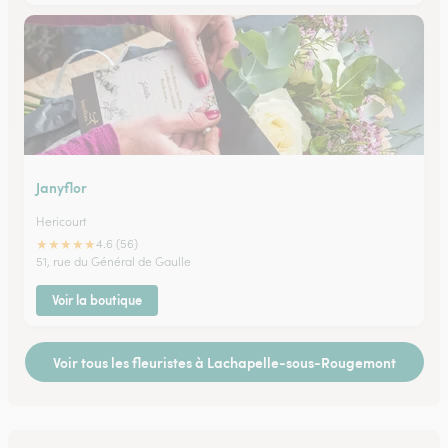
Janyflor
Hericourt
★
★
★
★
★
4.6 (56)
51, rue du Général de Gaulle
Voir la boutique
Voir tous les fleuristes à Lachapelle-sous-Rougemont