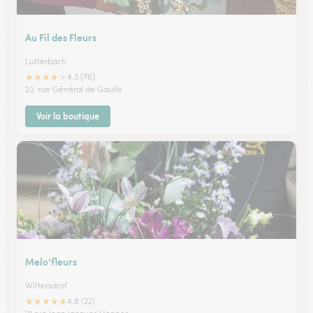
Au Fil des Fleurs
Lutterbach
★
★
★
★
★
4.3 (76)
23, rue Général de Gaulle
Voir la boutique
Melo’fleurs
Wittersdorf
★
★
★
★
★
4.8 (22)