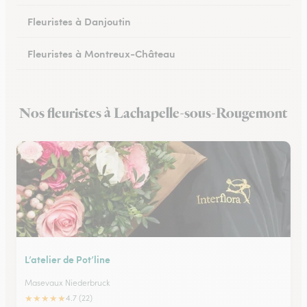
Fleuristes à Danjoutin
Fleuristes à Montreux-Château
Nos fleuristes à Lachapelle-sous-Rougemont
L’atelier de Pot’line
Masevaux Niederbruck
★
★
★
★
★
4.7 (22)