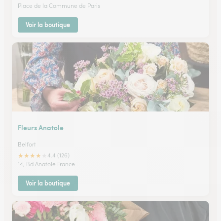
Place de la Commune de Paris
Voir la boutique
Fleurs Anatole
Belfort
★
★
★
★
★
4.4 (126)
14, Bd Anatole France
Voir la boutique