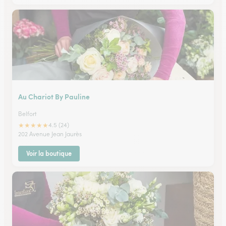
Au Chariot By Pauline
Belfort
★
★
★
★
★
4.5 (24)
202 Avenue Jean Jaurès
Voir la boutique