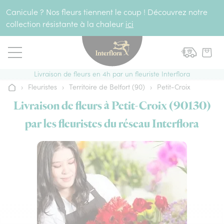
Aller au contenu
Canicule ? Nos fleurs tiennent le coup ! Découvrez notre
collection résistante à la chaleur
ici
Livraison de fleurs en 4h par un fleuriste Interflora
›
Fleuristes
›
Territoire de Belfort (90)
›
Petit-Croix
Accueil
Livraison de fleurs à Petit-Croix (90130)
par les fleuristes du réseau Interflora