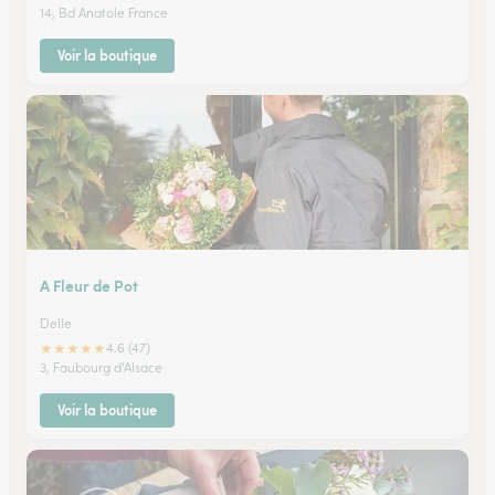
14, Bd Anatole France
Voir la boutique
A Fleur de Pot
Delle
★
★
★
★
★
4.6 (47)
3, Faubourg d'Alsace
Voir la boutique