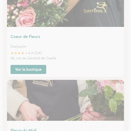
Coeur de Fleurs
Danjoutin
★
★
★
★
★
4.4 (234)
26, rue du Général de Gaulle
Voir la boutique
Fleurs du Midi