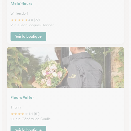
Melo’fleurs
Wittersdorf
★
★
★
★
★
4.8 (22)
21 rue Jean Jacques Henner
Voir la boutique
Fleurs Vetter
Thann
★
★
★
★
★
4.4 (51)
19, rue Général de Gaulle
Voir la boutique