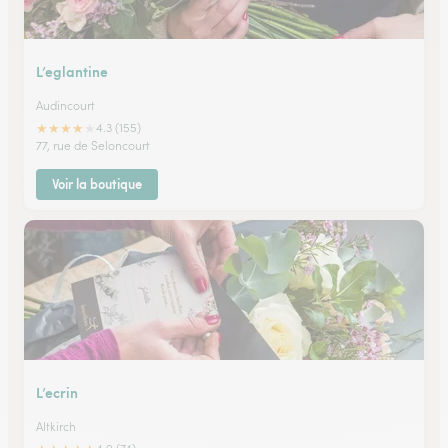
L’eglantine
Audincourt
★
★
★
★
★
4.3 (155)
77, rue de Seloncourt
Voir la boutique
L’ecrin
Altkirch