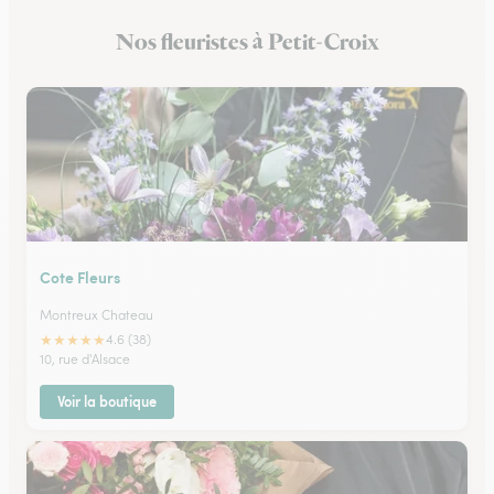
Nos fleuristes à Petit-Croix
Cote Fleurs
Montreux Chateau
★
★
★
★
★
4.6 (38)
10, rue d'Alsace
Voir la boutique