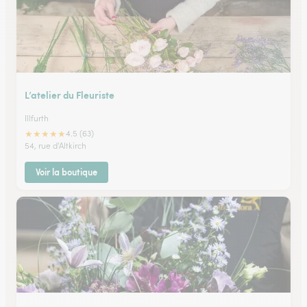
L’atelier du Fleuriste
Illfurth
★
★
★
★
★
4.5 (63)
54, rue d'Altkirch
Voir la boutique