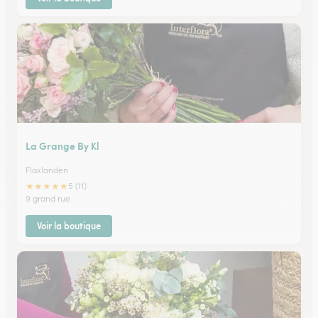
La Grange By Kl
Flaxlanden
★
★
★
★
★
5 (11)
9 grand rue
Voir la boutique