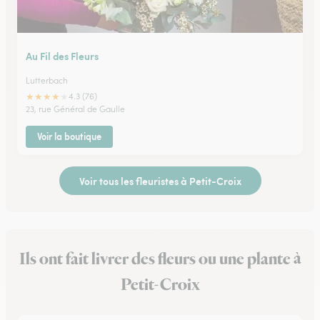
Au Fil des Fleurs
Lutterbach
★
★
★
★
★
4.3 (76)
23, rue Général de Gaulle
Voir la boutique
Voir tous les fleuristes à Petit-Croix
Ils ont fait livrer des fleurs ou une plante à
Petit-Croix