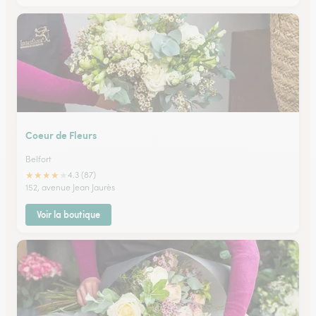
Coeur de Fleurs
Belfort
★
★
★
★
★
4.3 (87)
152, avenue Jean Jaurès
Voir la boutique