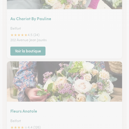
Au Chariot By Pauline
Belfort
★
★
★
★
★
4.5 (24)
202 Avenue Jean Jaurès
Voir la boutique
Fleurs Anatole
Belfort
★
★
★
★
★
4.4 (126)