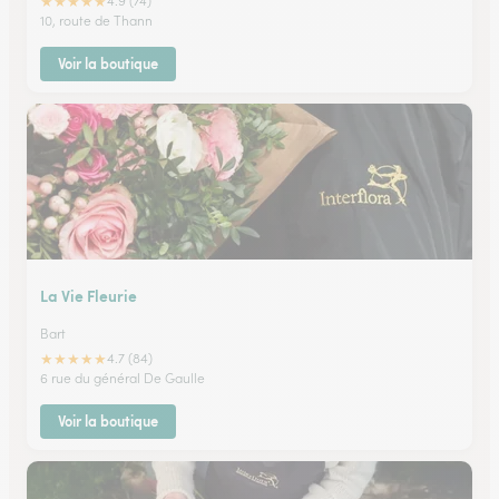
★
★
★
★
★
4.9 (74)
10, route de Thann
Voir la boutique
La Vie Fleurie
Bart
★
★
★
★
★
4.7 (84)
6 rue du général De Gaulle
Voir la boutique