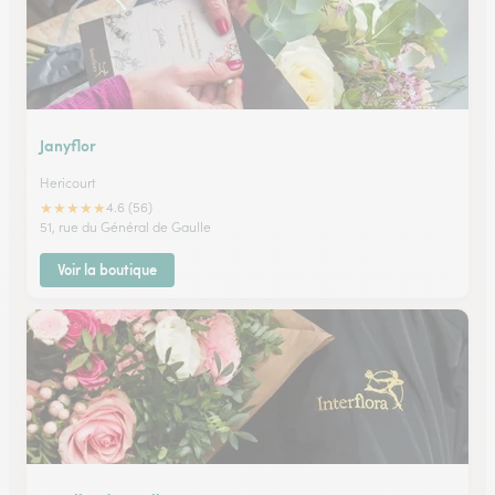
Janyflor
Hericourt
★
★
★
★
★
4.6 (56)
51, rue du Général de Gaulle
Voir la boutique