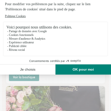
Babette Fleurs
Montbeliard
★
★
★
★
★
4.7 (198)
51, faubourg de Besancon
Voir la boutique