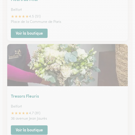
Belfort
★
★
★
★
★
4.5 (51)
Place de la Commune de Paris
Voir la boutique
Tresors Fleuris
Belfort
★
★
★
★
★
4.7 (81)
36 avenue Jean Jaurès
Voir la boutique