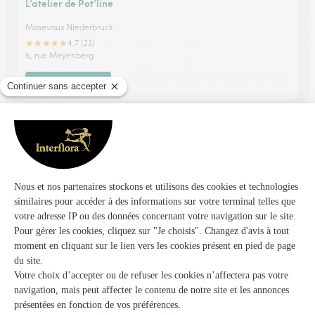
L’atelier de Pot’line
Masevaux Niederbruck
★
★
★
★
★
4.7 (22)
6, rue Meyenberg
Voir la boutique
Rosalie Fleurs
Burnhaupt le Haut
★
★
★
★
★
4.7 (84)
10, rue Principale
Voir la boutique