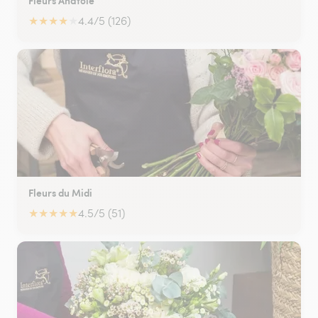
★
★
★
★
★
4.4/5 (126)
Fleurs du Midi
★
★
★
★
★
4.5/5 (51)