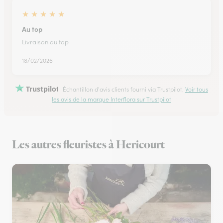
★
★
★
★
★
Au top
Livraison au top
18/02/2026
Trustpilot
Échantillon d'avis clients fourni via Trustpilot.
Voir tous
les avis de la marque Interflora sur Trustpilot
Les autres fleuristes à Hericourt