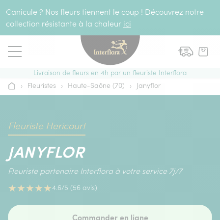
Aller au contenu
Canicule ? Nos fleurs tiennent le coup ! Découvrez notre
collection résistante à la chaleur
ici
Livraison de fleurs en 4h par un fleuriste Interflora
›
Fleuristes
›
Haute-Saône (70)
›
Janyflor
Accueil
Fleuriste Hericourt
JANYFLOR
Fleuriste partenaire Interflora à votre service 7j/7
★
★
★
★
★
4.6/5 (56 avis)
Commander en ligne