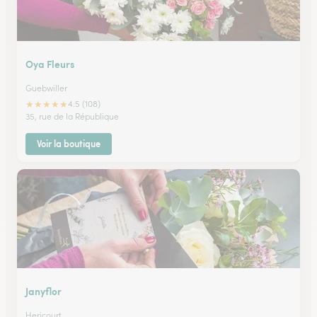
Oya Fleurs
Guebwiller
★
★
★
★
★
4.5 (108)
35, rue de la République
Voir la boutique
Janyflor
Hericourt