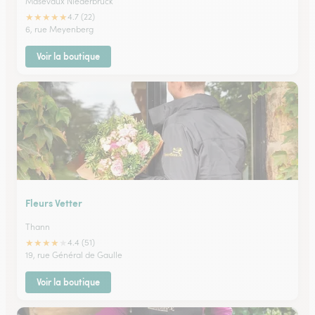
Masevaux Niederbruck
★
★
★
★
★
4.7 (22)
6, rue Meyenberg
Voir la boutique
Fleurs Vetter
Thann
★
★
★
★
★
4.4 (51)
19, rue Général de Gaulle
Voir la boutique