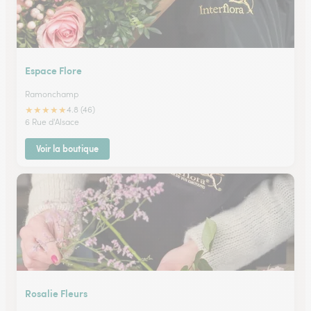
Espace Flore
Ramonchamp
★
★
★
★
★
4.8 (46)
6 Rue d'Alsace
Voir la boutique
Rosalie Fleurs