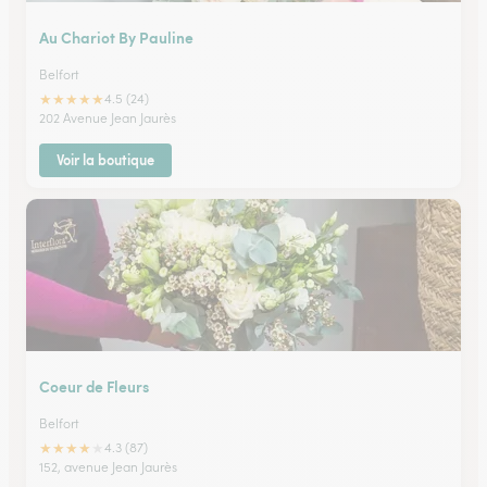
Au Chariot By Pauline
Belfort
★
★
★
★
★
4.5 (24)
202 Avenue Jean Jaurès
Voir la boutique
Coeur de Fleurs
Belfort
★
★
★
★
★
4.3 (87)
152, avenue Jean Jaurès