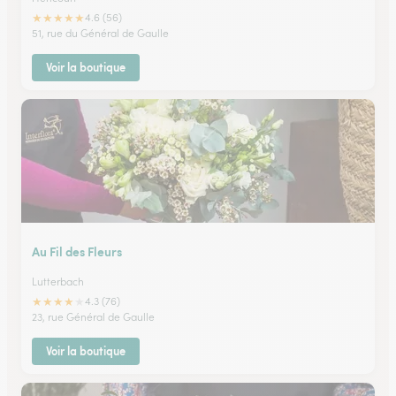
★
★
★
★
★
4.6 (56)
51, rue du Général de Gaulle
Voir la boutique
Au Fil des Fleurs
Lutterbach
★
★
★
★
★
4.3 (76)
23, rue Général de Gaulle
Voir la boutique