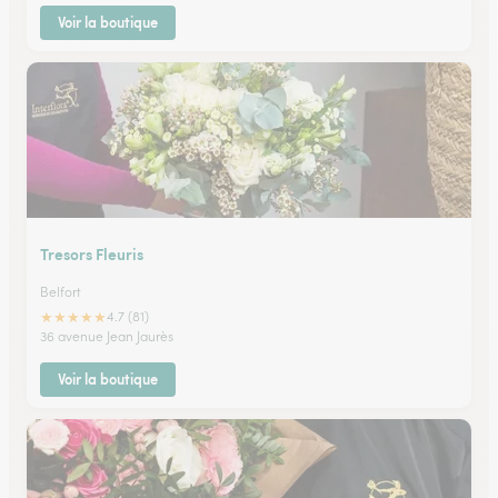
Voir la boutique
Tresors Fleuris
Belfort
★
★
★
★
★
4.7 (81)
36 avenue Jean Jaurès
Voir la boutique