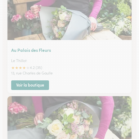
Au Palais des Fleurs
Le Thillot
★
★
★
★
★
4.2 (35)
13, rue Charles de Gaulle
Voir la boutique