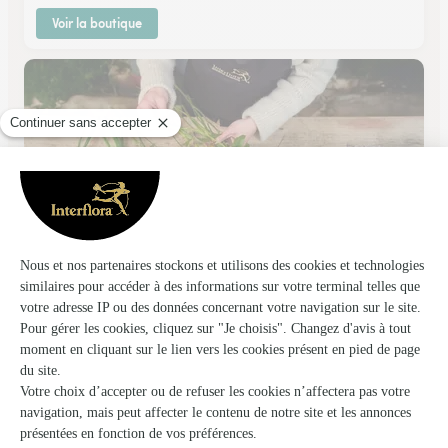
Voir la boutique
Babette Fleurs
Montbeliard
★
★
★
★
★
4.7 (198)
51, faubourg de Besancon
Voir la boutique