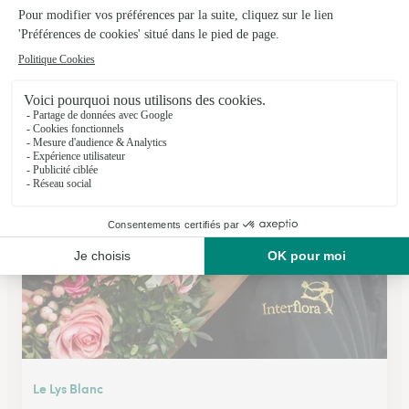
La Vie Fleurie
Bart
★
★
★
★
★
4.7 (84)
6 rue du général De Gaulle
Voir la boutique
Le Lys Blanc