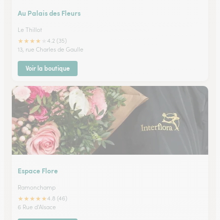
Au Palais des Fleurs
Le Thillot
★
★
★
★
★
4.2 (35)
13, rue Charles de Gaulle
Voir la boutique
Espace Flore
Ramonchamp
★
★
★
★
★
4.8 (46)
6 Rue d'Alsace