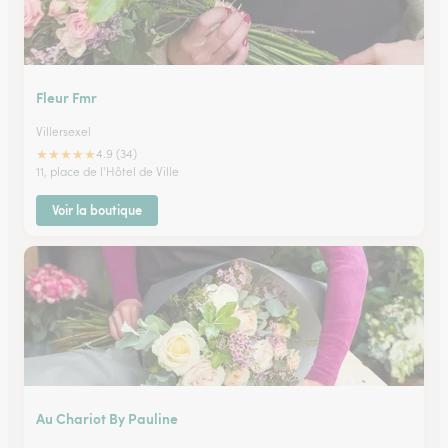
Fleur Fmr
Villersexel
★
★
★
★
★
4.9 (34)
11, place de l'Hôtel de Ville
Voir la boutique
Au Chariot By Pauline