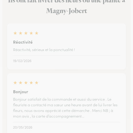
Ils ont fait livrer des fleurs ou une plante à
Magny-Jobert
★
★
★
★
★
Réactivité
Réactivité, sérieux et la ponctualité !
19/02/2026
★
★
★
★
★
Bonjour
Bonjour satisfait de la commande et aussi du service . Le
fleuriste a contacté ma sœur une heure avant de lui livrer les
fleurs, nous avons apprécié cette démarche . Merci NB ; à
mon avis , la carte d’accompagnement…
20/05/2026