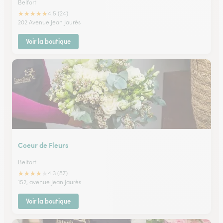
Belfort
★
★
★
★
★
4.5 (24)
202 Avenue Jean Jaurès
Voir la boutique
Coeur de Fleurs
Belfort
★
★
★
★
★
4.3 (87)
152, avenue Jean Jaurès
Voir la boutique