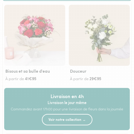
Bisous et sa bulle d'eau
Douceur
41€95
29€95
À partir de
À partir de
Livraison en 4h
Livraison le jour même
Commandez avant 17h00 pour une livraison de fleurs dans la journée
Voir notre collection →