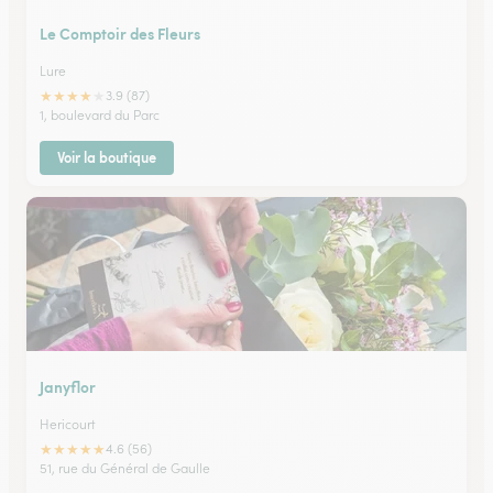
Le Comptoir des Fleurs
Lure
★
★
★
★
★
3.9 (87)
1, boulevard du Parc
Voir la boutique
Janyflor
Hericourt
★
★
★
★
★
4.6 (56)
51, rue du Général de Gaulle