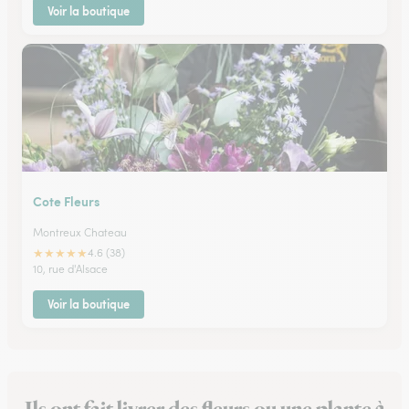
Voir la boutique
Cote Fleurs
Montreux Chateau
★
★
★
★
★
4.6 (38)
10, rue d'Alsace
Voir la boutique