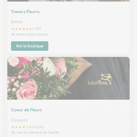
Tresors Fleuris
Belfort
★
★
★
★
★
4.7 (81)
36 avenue Jean Jaurès
Voir la boutique
Coeur de Fleurs
Danjoutin
★
★
★
★
★
4.4 (234)
26, rue du Général de Gaulle