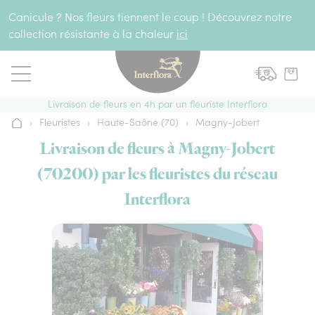
Aller au contenu
Canicule ? Nos fleurs tiennent le coup ! Découvrez notre
collection résistante à la chaleur
ici
Livraison de fleurs en 4h par un fleuriste Interflora
›
Fleuristes
›
Haute-Saône (70)
›
Magny-Jobert
Accueil
Livraison de fleurs à Magny-Jobert
(70200) par les fleuristes du réseau
Interflora