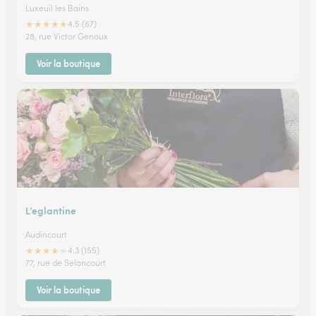
Luxeuil les Bains
★
★
★
★
★
4.5 (67)
28, rue Victor Genoux
Voir la boutique
L’eglantine
Audincourt
★
★
★
★
★
4.3 (155)
77, rue de Seloncourt
Voir la boutique