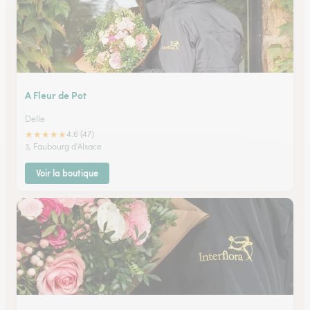
A Fleur de Pot
Delle
★
★
★
★
★
4.6 (47)
3, Faubourg d'Alsace
Voir la boutique