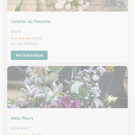
L’atelier du Fleuriste
Illfurth
★
★
★
★
★
4.5 (63)
54, rue d'Altkirch
Voir la boutique
Melo’fleurs
Wittersdorf
4.8 (22)