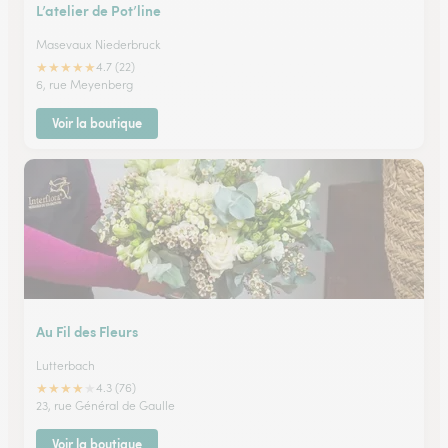
L’atelier de Pot’line
Masevaux Niederbruck
★
★
★
★
★
4.7 (22)
6, rue Meyenberg
Voir la boutique
Au Fil des Fleurs
Lutterbach
★
★
★
★
★
4.3 (76)
23, rue Général de Gaulle
Voir la boutique