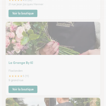
★
★
★
★
★
21 rue Jean Jacques Henner
Voir la boutique
La Grange By Kl
Flaxlanden
★
★
★
★
★
5 (11)
9 grand rue
Voir la boutique