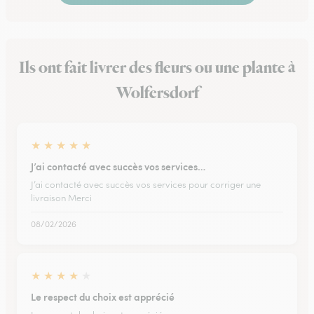
Ils ont fait livrer des fleurs ou une plante à
Wolfersdorf
★
★
★
★
★
J’ai contacté avec succès vos services…
J’ai contacté avec succès vos services pour corriger une
livraison Merci
08/02/2026
★
★
★
★
★
Le respect du choix est apprécié