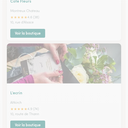
Cote Fleurs
Montreux Chateau
★
★
★
★
★
4.6 (38)
10, rue d'Alsace
Voir la boutique
L’ecrin
Altkirch
★
★
★
★
★
4.9 (74)
10, route de Thann
Voir la boutique