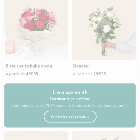
Bisous et sa bulle d'eau
Douceur
41€95
29€95
À partir de
À partir de
Livraison en 4h
Livraison le jour même
Commandez avant 17h00 pour une livraison de fleurs dans la journée
Voir notre collection →