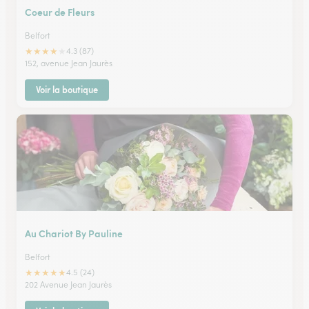
Coeur de Fleurs
Belfort
★
★
★
★
★
4.3 (87)
152, avenue Jean Jaurès
Voir la boutique
Au Chariot By Pauline
Belfort
★
★
★
★
★
4.5 (24)
202 Avenue Jean Jaurès