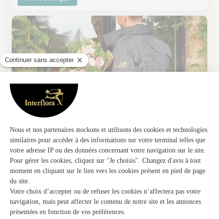
Fleurs Vetter
Thann
★
★
★
★
★
4.4 (51)
19, rue Général de Gaulle
Voir la boutique