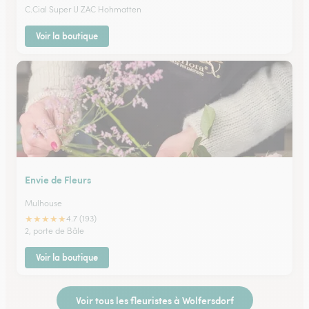
C.Cial Super U ZAC Hohmatten
Voir la boutique
Envie de Fleurs
Mulhouse
★
★
★
★
★
4.7 (193)
2, porte de Bâle
Voir la boutique
Voir tous les fleuristes à Wolfersdorf