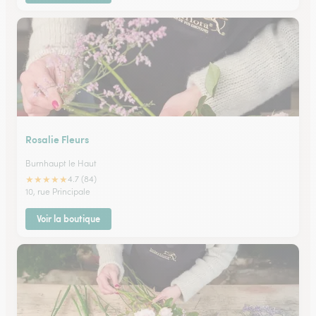
Rosalie Fleurs
Burnhaupt le Haut
★
★
★
★
★
4.7 (84)
10, rue Principale
Voir la boutique