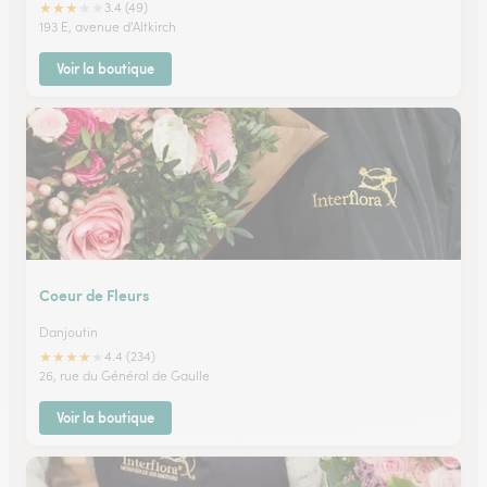
★
★
★
★
★
3.4 (49)
193 E, avenue d'Altkirch
Voir la boutique
Coeur de Fleurs
Danjoutin
★
★
★
★
★
4.4 (234)
26, rue du Général de Gaulle
Voir la boutique