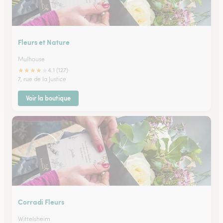
Fleurs et Nature
Mulhouse
★
★
★
★
★
4.1 (127)
7, rue de la Justice
Voir la boutique
Corradi Fleurs
Wittelsheim