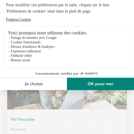
Tresors Fleuris
Belfort
★
★
★
★
★
4.7 (81)
36 avenue Jean Jaurès
Voir la boutique
Mv Fleuriste
Brunstatt