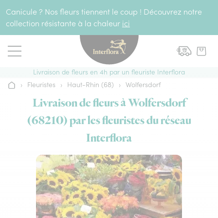
Aller au contenu
Canicule ? Nos fleurs tiennent le coup ! Découvrez notre
collection résistante à la chaleur
ici
Livraison de fleurs en 4h par un fleuriste Interflora
›
Fleuristes
›
Haut-Rhin (68)
›
Wolfersdorf
Accueil
Livraison de fleurs à Wolfersdorf
(68210) par les fleuristes du réseau
Interflora