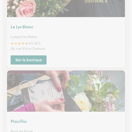
Le Lys Blanc
Luxeuil les Bains
★
★
★
★
★
4.5 (67)
28, rue Victor Genoux
Voir la boutique
Placiflor
Pont de Roide