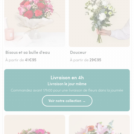
Bisous et sa bulle d'eau
Douceur
41€95
29€95
À partir de
À partir de
Livraison en 4h
Livraison le jour même
Commandez avant 17h00 pour une livraison de fleurs dans la journée
Voir notre collection →