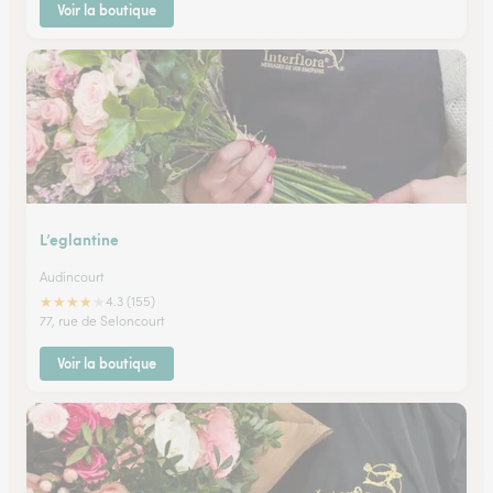
Voir la boutique
L’eglantine
Audincourt
★
★
★
★
★
4.3 (155)
77, rue de Seloncourt
Voir la boutique