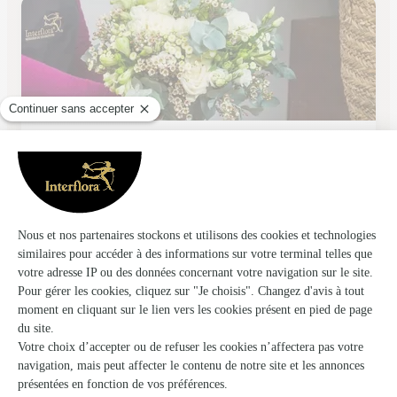
Tresors Fleuris
Belfort
★
★
★
★
★
4.7 (81)
36 avenue Jean Jaurès
Voir la boutique