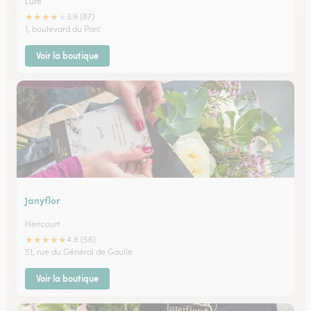
Lure
★
★
★
★
★
3.9 (87)
1, boulevard du Parc
Voir la boutique
Janyflor
Hericourt
★
★
★
★
★
4.6 (56)
51, rue du Général de Gaulle
Voir la boutique