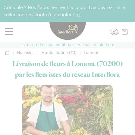
Aller au contenu
Canicule ? Nos fleurs tiennent le coup ! Découvrez notre
collection résistante à la chaleur
ici
Livraison de fleurs en 4h par un fleuriste Interflora
›
Fleuristes
›
Haute-Saône (70)
›
Lomont
Accueil
Livraison de fleurs à Lomont (70200)
par les fleuristes du réseau Interflora