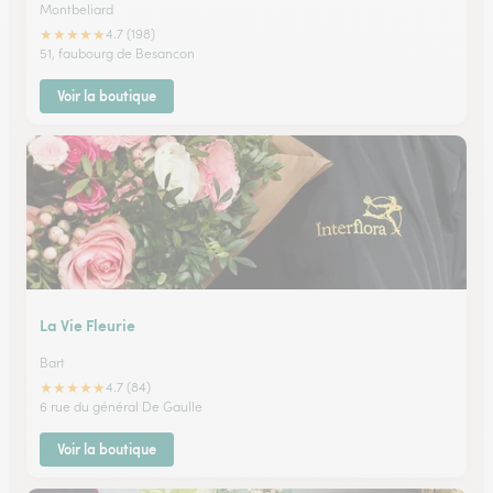
Montbeliard
★
★
★
★
★
4.7 (198)
51, faubourg de Besancon
Voir la boutique
La Vie Fleurie
Bart
★
★
★
★
★
4.7 (84)
6 rue du général De Gaulle
Voir la boutique