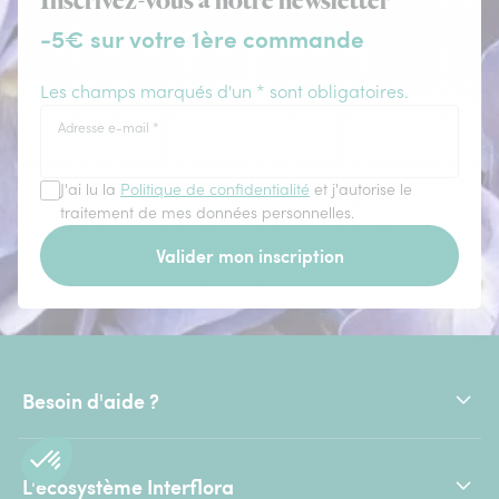
Inscrivez-vous à notre newsletter
-5€ sur votre 1ère commande
Les champs marqués d'un * sont obligatoires.
Adresse e-mail
*
J'ai lu la
Politique de confidentialité
et j'autorise le
traitement de mes données personnelles.
Valider mon inscription
Besoin d'aide ?
L'écosystème Interflora