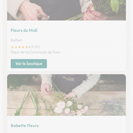
Fleurs du Midi
Belfort
★
★
★
★
★
4.5 (51)
Place de la Commune de Paris
Voir la boutique
Babette Fleurs