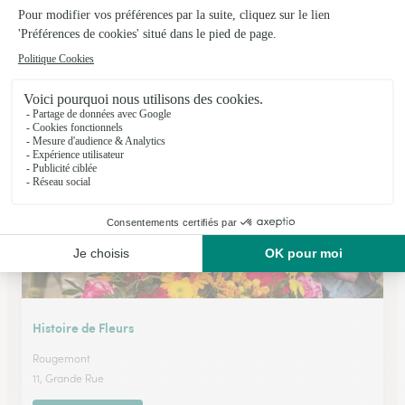
Coeur de Fleurs
Danjoutin
★
★
★
★
★
4.4 (234)
26, rue du Général de Gaulle
Voir la boutique
Histoire de Fleurs
Rougemont
11, Grande Rue