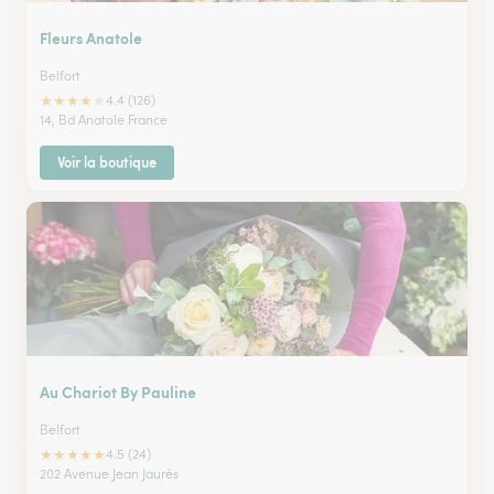
Fleurs Anatole
Belfort
★
★
★
★
★
4.4 (126)
14, Bd Anatole France
Voir la boutique
Au Chariot By Pauline
Belfort
★
★
★
★
★
4.5 (24)
202 Avenue Jean Jaurès