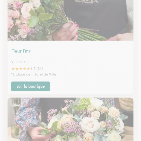
Fleur Fmr
Villersexel
★
★
★
★
★
4.9 (34)
11, place de l'Hôtel de Ville
Voir la boutique