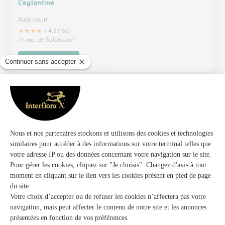
L’eglantine
Audincourt
★
★
★
★
★
4.3 (155)
77, rue de Seloncourt
Voir la boutique
Cote Fleurs
Montreux Chateau
★
★
★
★
★
4.6 (38)
10, rue d'Alsace
Voir la boutique