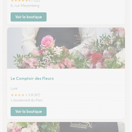
★
★
★
★
★
4.7 (22)
6, rue Meyenberg
Voir la boutique
Le Comptoir des Fleurs
Lure
★
★
★
★
★
3.9 (87)
1, boulevard du Parc
Voir la boutique