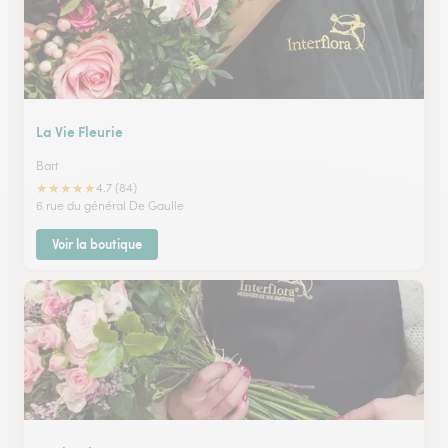
La Vie Fleurie
Bart
★
★
★
★
★
4.7 (84)
6 rue du général De Gaulle
Voir la boutique