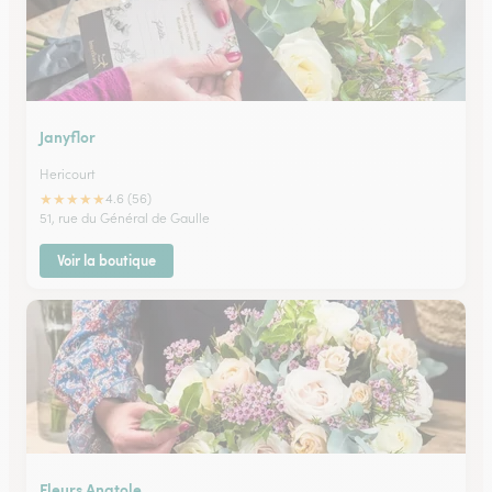
Janyflor
Hericourt
★
★
★
★
★
4.6 (56)
51, rue du Général de Gaulle
Voir la boutique
Fleurs Anatole