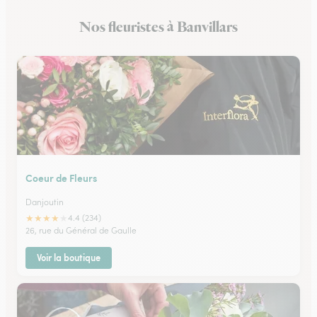
Nos fleuristes à Banvillars
Coeur de Fleurs
Danjoutin
★
★
★
★
★
4.4 (234)
26, rue du Général de Gaulle
Voir la boutique