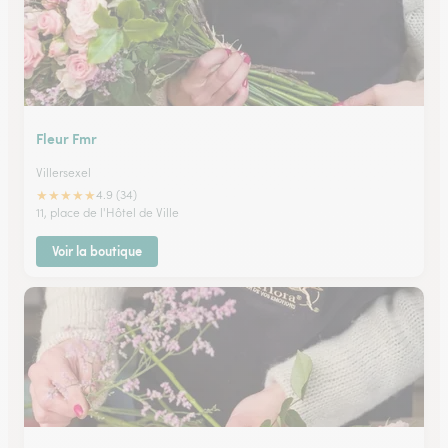
Fleur Fmr
Villersexel
★
★
★
★
★
4.9 (34)
11, place de l'Hôtel de Ville
Voir la boutique