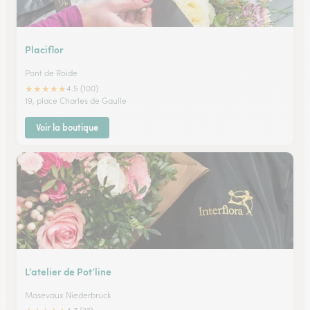
Placiflor
Pont de Roide
★
★
★
★
★
4.5 (100)
19, place Charles de Gaulle
Voir la boutique
L’atelier de Pot’line
Masevaux Niederbruck