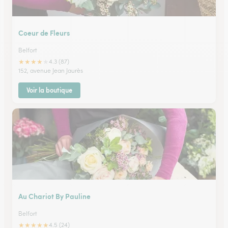
Coeur de Fleurs
Belfort
★
★
★
★
★
4.3 (87)
152, avenue Jean Jaurès
Voir la boutique
Au Chariot By Pauline
Belfort
★
★
★
★
★
4.5 (24)