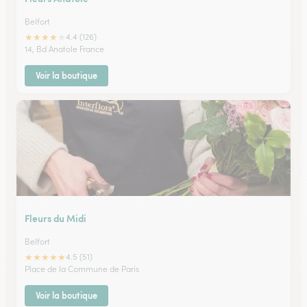
Belfort
★
★
★
★
★
4.4 (126)
14, Bd Anatole France
Voir la boutique
Fleurs du Midi
Belfort
★
★
★
★
★
4.5 (51)
Place de la Commune de Paris
Voir la boutique