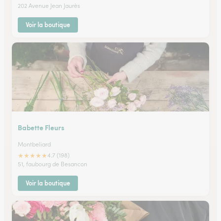
202 Avenue Jean Jaurès
Voir la boutique
Babette Fleurs
Montbeliard
★
★
★
★
★
4.7 (198)
51, faubourg de Besancon
Voir la boutique