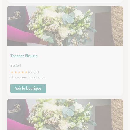
Tresors Fleuris
Belfort
★
★
★
★
★
4.7 (81)
36 avenue Jean Jaurès
Voir la boutique