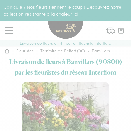
Aller au contenu
Canicule ? Nos fleurs tiennent le coup ! Découvrez notre
collection résistante à la chaleur
ici
Livraison de fleurs en 4h par un fleuriste Interflora
›
Fleuristes
›
Territoire de Belfort (90)
›
Banvillars
Accueil
Livraison de fleurs à Banvillars (90800)
par les fleuristes du réseau Interflora