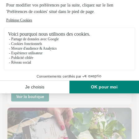
A Fleur de Pot
Delle
★
★
★
★
★
4.6 (47)
3, Faubourg d'Alsace
Voir la boutique