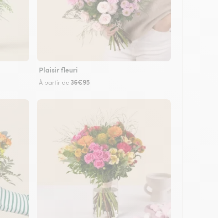
Plaisir fleuri
36€95
À partir de