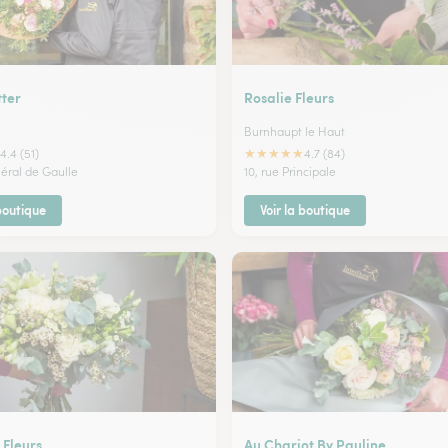
tter
Rosalie Fleurs
Burnhaupt le Haut
★
★
★
★
★
4.4 (51)
4.7 (84)
néral de Gaulle
10, rue Principale
 boutique
Voir la boutique
 Fleurs
Au Chariot By Pauline