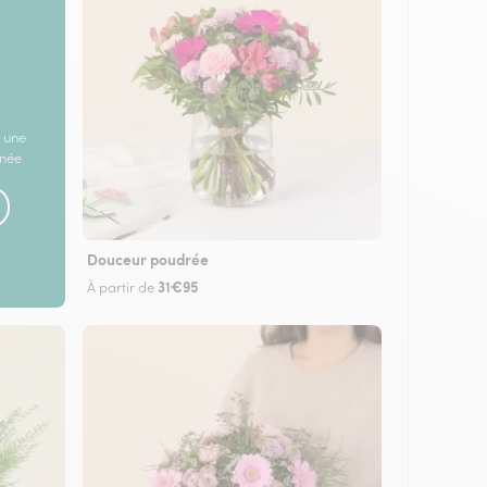
 une
rnée
Douceur poudrée
31€95
À partir de