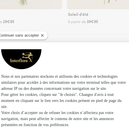
Soleil d'été
29€95
39€95
de
À partir de
Faire livrer des fleurs
 un fleuriste Interflora à Sentheim et dans ses 
Les fleu
Fleuristes
Fleuristes