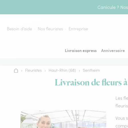
Aller au contenu
Canicule ? Nos 
Besoin d’aide
Nos fleuristes
Entreprise
Livraison express
Anniversaire
›
Fleuristes
›
Haut-Rhin (68)
›
Sentheim
Accueil
Livraison de fleurs 
Les fl
fleuri
Vous s
compos