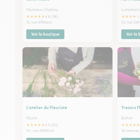
Montreux Chateau
Lutterbach
★
★
★
★
★
★
★
★
★
★
4.6 (38)
10, rue d'Alsace
23, rue Gé
Voir la boutique
Voir la
L’atelier du Fleuriste
Tresors F
Illfurth
Belfort
★
★
★
★
★
★
★
★
★
★
4.5 (63)
54, rue d'Altkirch
36 avenue 