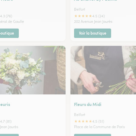
Belfort
★
★
★
★
★
4.3 (76)
4.5 (24)
néral de Gaulle
202 Avenue Jean Jaurès
 boutique
Voir la boutique
leuris
Fleurs du Midi
Belfort
★
★
★
★
★
4.7 (81)
4.5 (51)
Jean Jaurès
Place de la Commune de Paris