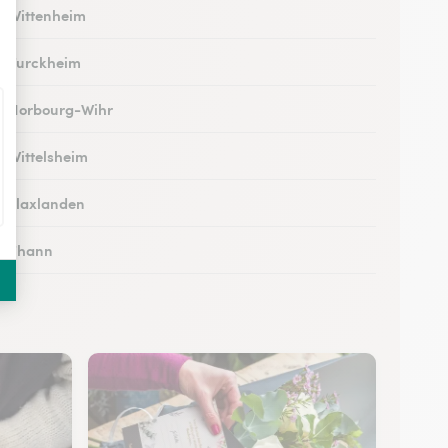
 à Wittenheim
 à Turckheim
 à Horbourg-Wihr
à Wittelsheim
 à Flaxlanden
 à Thann
 à Rouffach
 à Kingersheim