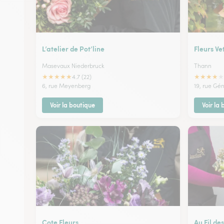
L’atelier de Pot’line
Fleurs Ve
Masevaux Niederbruck
Thann
★
★
★
★
★
★
★
★
★
★
4.7 (22)
6, rue Meyenberg
19, rue Gé
Voir la boutique
Voir la
Cote Fleurs
Au Fil des