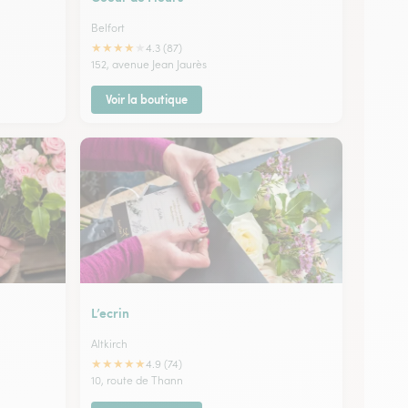
Belfort
★
★
★
★
★
4.3 (87)
152, avenue Jean Jaurès
Voir la boutique
L’ecrin
Altkirch
★
★
★
★
★
4.9 (74)
10, route de Thann