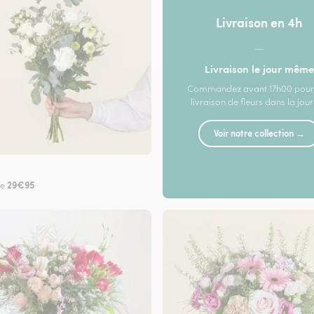
Livraison en 4h
—
Livraison le jour même
Commandez avant 17h00 pour
livraison de fleurs dans la jou
Voir notre collection →
29€95
de