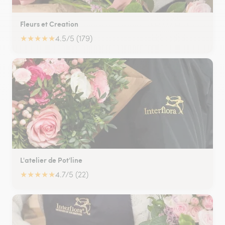
Fleurs et Creation
★
★
★
★
★
4.5/5 (179)
L'atelier de Pot'line
★
★
★
★
★
4.7/5 (22)