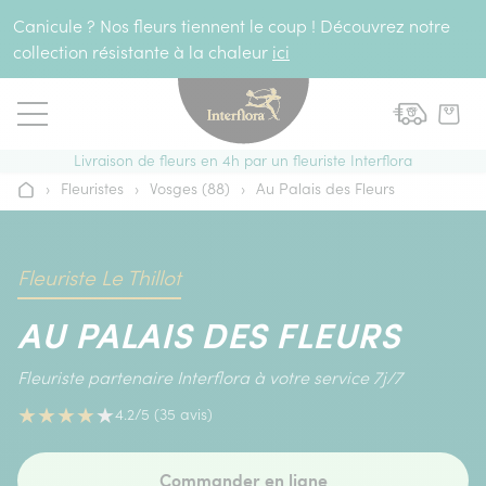
Aller au contenu
Canicule ? Nos fleurs tiennent le coup ! Découvrez notre
collection résistante à la chaleur
ici
Livraison de fleurs en 4h par un fleuriste Interflora
›
Fleuristes
›
Vosges (88)
›
Au Palais des Fleurs
Accueil
Fleuriste Le Thillot
AU PALAIS DES FLEURS
Fleuriste partenaire Interflora à votre service 7j/7
★
★
★
★
★
4.2/5 (35 avis)
Commander en ligne