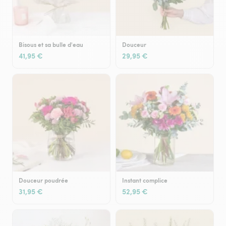
Bisous et sa bulle d'eau
Douceur
41,95 €
29,95 €
Douceur poudrée
Instant complice
31,95 €
52,95 €