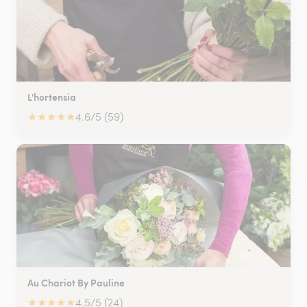
L'hortensia
★
★
★
★
★
4.6/5 (59)
Au Chariot By Pauline
★
★
★
★
★
4.5/5 (24)