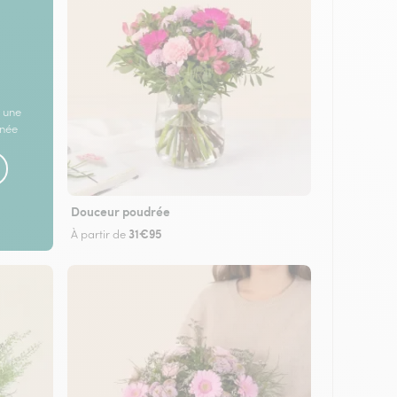
 une
rnée
Douceur poudrée
31€95
À partir de