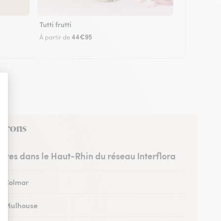
Tutti frutti
44€95
À partir de
virons
ristes dans le Haut-Rhin du réseau Interflora
 à Colmar
 à Mulhouse