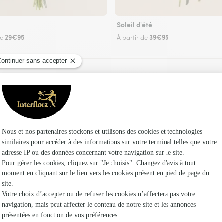
Soleil d'été
29€95
39€95
de
À partir de
Faire livrer des fleurs
ez un fleuriste Interflora à Lauw et dans ses en
Les fleu
Fleuristes
Fleuristes