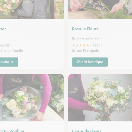
tter
Rosalie Fleurs
Burnhaupt le Haut
★
★
★
★
★
4.4 (51)
4.7 (84)
néral de Gaulle
10, rue Principale
 boutique
Voir la boutique
ot By Pauline
Coeur de Fleurs