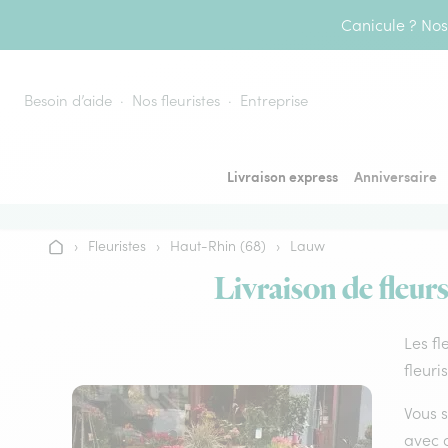
Aller au contenu
Canicule ? Nos 
Besoin d’aide
Nos fleuristes
Entreprise
Livraison express
Anniversaire
›
Fleuristes
›
Haut-Rhin (68)
›
Lauw
Accueil
Livraison de fleur
Les fl
fleuri
Vous s
avec d