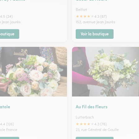
Belfort
★
★
★
★
★
4.5 (24)
4.3 (87)
 Jean Jaurès
152, avenue Jean Jaurès
 boutique
Voir la boutique
atole
Au Fil des Fleurs
Lutterbach
★
★
★
★
★
4.4 (126)
4.3 (76)
tole France
23, rue Général de Gaulle