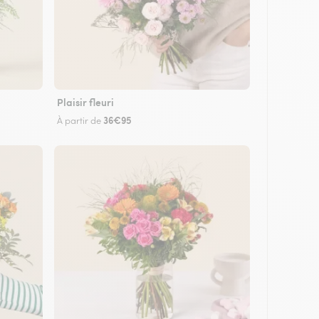
Plaisir fleuri
36€95
À partir de