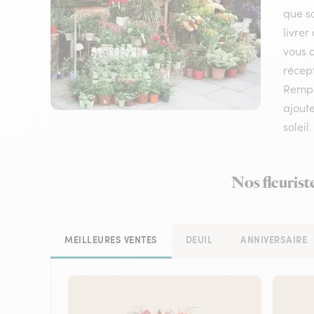
que so
livrer
vous q
récept
Rempl
ajoute
soleil.
Nos fleurist
MEILLEURES VENTES
DEUIL
ANNIVERSAIRE