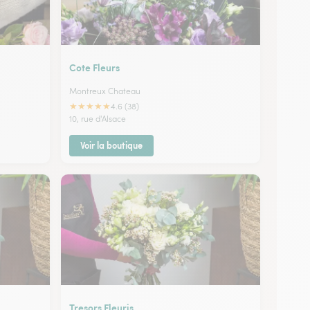
Cote Fleurs
Montreux Chateau
★
★
★
★
★
4.6 (38)
10, rue d'Alsace
Voir la boutique
Tresors Fleuris