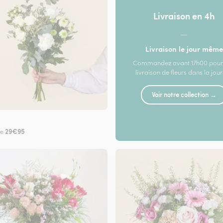
Livraison en 4h
—
Livraison le jour même
Commandez avant 17h00 pour
livraison de fleurs dans la jou
Voir notre collection →
29€95
de