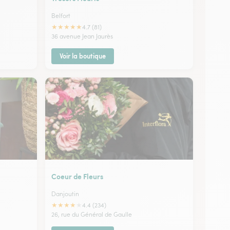
Belfort
★
★
★
★
★
4.7 (81)
36 avenue Jean Jaurès
Voir la boutique
Coeur de Fleurs
Danjoutin
★
★
★
★
★
4.4 (234)
26, rue du Général de Gaulle