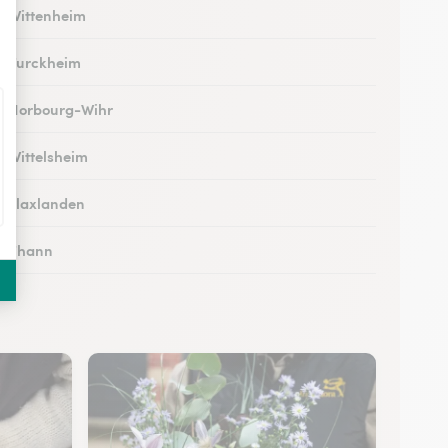
 à Wittenheim
 à Turckheim
 à Horbourg-Wihr
à Wittelsheim
 à Flaxlanden
 à Thann
 à Rouffach
 à Kingersheim