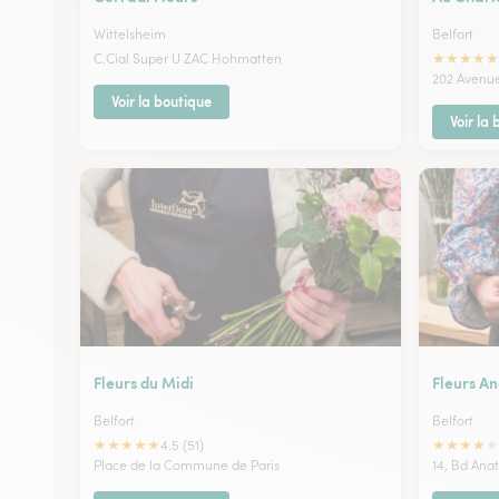
Wittelsheim
Belfort
★
★
★
★
★
C.Cial Super U ZAC Hohmatten
202 Avenue
Voir la boutique
Voir la
Fleurs du Midi
Fleurs An
Belfort
Belfort
★
★
★
★
★
★
★
★
★
★
4.5 (51)
Place de la Commune de Paris
14, Bd Ana