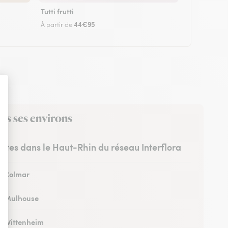
Tutti frutti
44€95
À partir de
ns ses environs
ristes dans le Haut-Rhin du réseau Interflora
 à Colmar
 à Mulhouse
 à Wittenheim