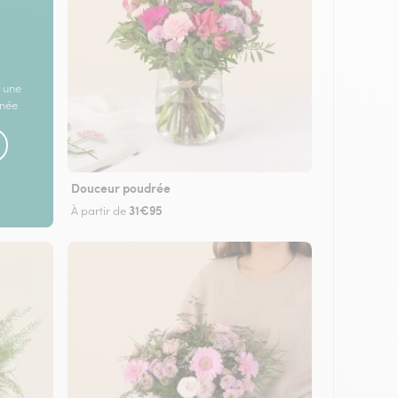
 une
rnée
Douceur poudrée
31€95
À partir de