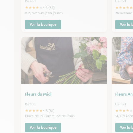
Belfort
Belfort
★
★
★
★
★
★
★
★
★
★
4.3 (87)
152, avenue Jean Jaurès
36 avenue 
Voir la boutique
Voir la
Fleurs du Midi
Fleurs An
Belfort
Belfort
★
★
★
★
★
★
★
★
★
★
4.5 (51)
Place de la Commune de Paris
14, Bd Ana
Voir la boutique
Voir la