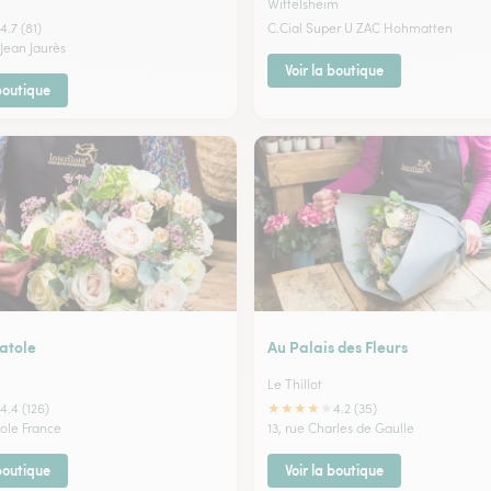
Wittelsheim
4.7 (81)
C.Cial Super U ZAC Hohmatten
Jean Jaurès
Voir la boutique
 boutique
atole
Au Palais des Fleurs
Le Thillot
★
★
★
★
★
4.4 (126)
4.2 (35)
tole France
13, rue Charles de Gaulle
 boutique
Voir la boutique