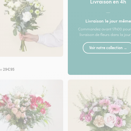
Livraison en 4h
—
Livraison le jour même
Commandez avant 17h00 pour
livraison de fleurs dans la jou
Voir notre collection →
29€95
de