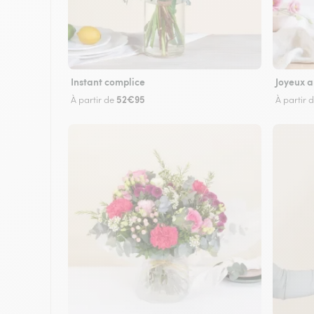
Instant complice
Joyeux a
52€95
À partir de
À partir 