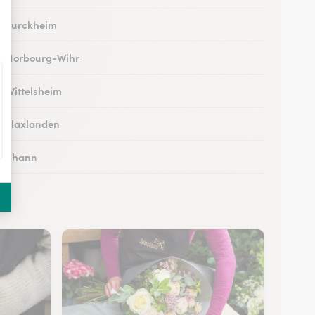
 à Turckheim
 à Horbourg-Wihr
à Wittelsheim
 à Flaxlanden
 à Thann
 à Rouffach
 à Kingersheim