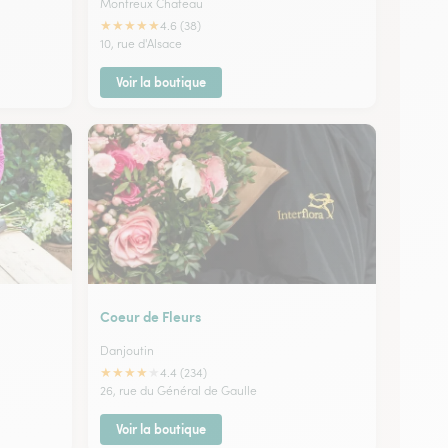
Montreux Chateau
★
★
★
★
★
4.6 (38)
10, rue d'Alsace
Voir la boutique
Coeur de Fleurs
Danjoutin
★
★
★
★
★
4.4 (234)
26, rue du Général de Gaulle
Voir la boutique