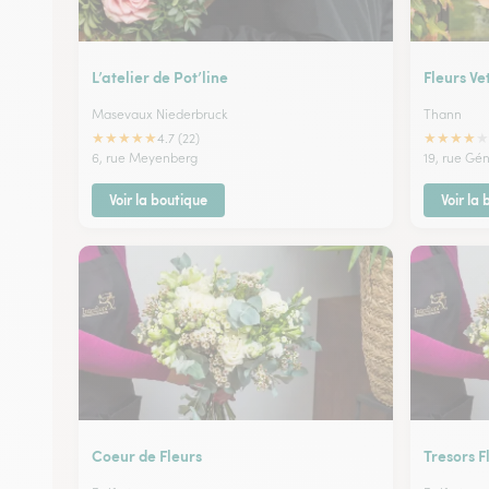
L’atelier de Pot’line
Fleurs Ve
Masevaux Niederbruck
Thann
★
★
★
★
★
★
★
★
★
★
4.7 (22)
6, rue Meyenberg
19, rue Gé
Voir la boutique
Voir la
Coeur de Fleurs
Tresors F