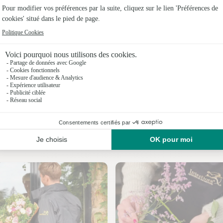
Fleuristes
Fleuristes
Fleuristes 
Fleuristes
Fleuristes
Fleuristes
Nos fleuristes à Masevaux-Niederbruck
Fleuristes