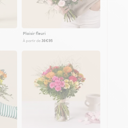
Plaisir fleuri
36€95
À partir de