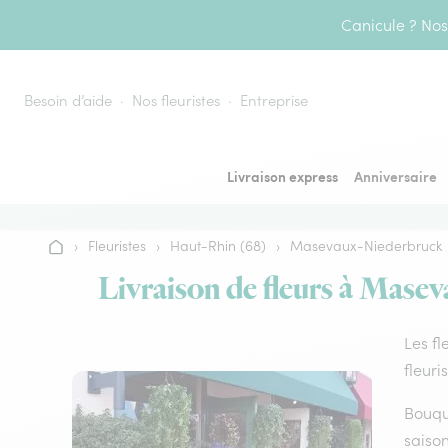
Aller au contenu
Canicule ? Nos 
Besoin d’aide
Nos fleuristes
Entreprise
Livraison express
Anniversaire
›
Fleuristes
›
Haut-Rhin (68)
›
Masevaux-Niederbruck
Accueil
Livraison de fleurs à Masev
Les fl
fleuri
Bouque
saison