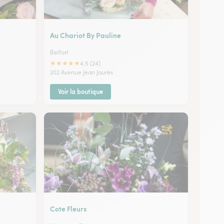
Au Chariot By Pauline
Belfort
★
★
★
★
★
4.5 (24)
202 Avenue Jean Jaurès
Voir la boutique
Cote Fleurs