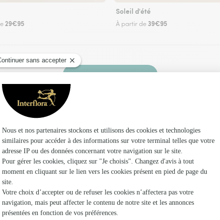
Soleil d'été
29€95
39€95
de
À partir de
Faire livrer des fleurs
uriste Interflora à Masevaux-Niederbruck et da
Les fleu
Fleuristes
Fleuristes
Fleuristes