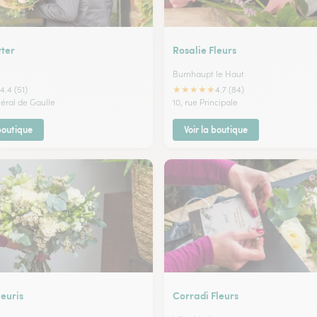
tter
Rosalie Fleurs
Burnhaupt le Haut
★
★
★
★
★
4.4 (51)
4.7 (84)
néral de Gaulle
10, rue Principale
 boutique
Voir la boutique
leuris
Corradi Fleurs