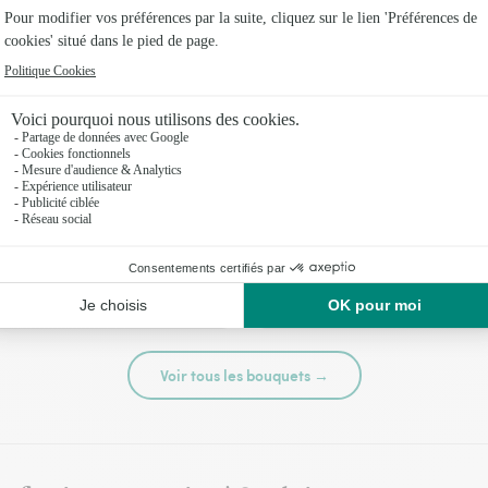
té
Tutti frutti
44,95 €
Voir tous les bouquets →