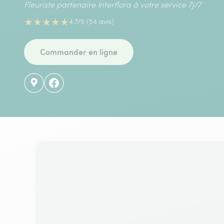
Fleuriste partenaire Interflora à votre service 7j/7
★
★
★
★
★
4.7/5 (54 avis)
Commander en ligne