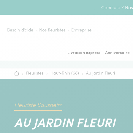
Aller au contenu
Canicule ? Nos 
Besoin d’aide
Nos fleuristes
Entreprise
Livraison express
Anniversaire
›
Fleuristes
›
Haut-Rhin (68)
›
Au Jardin Fleuri
Accueil
Fleuriste Sausheim
AU JARDIN FLEURI