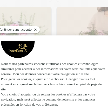
t son vase offert
Plaisir fleuri
36,95 €