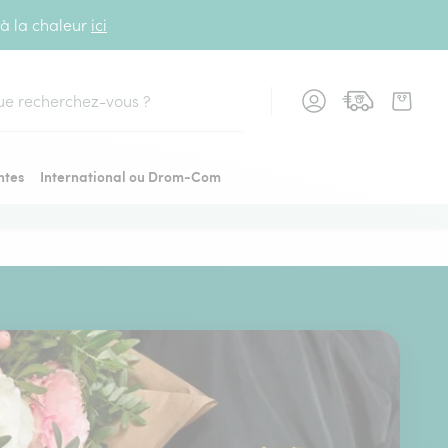
 à la chaleur
ici
cher
ntes
International ou Drom-Com