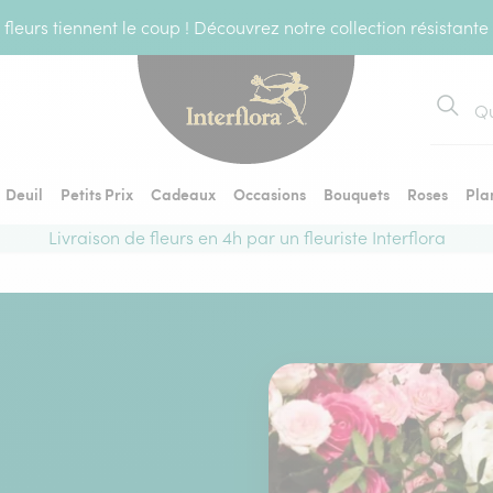
fleurs tiennent le coup ! Découvrez notre collection résistante
Recher
Deuil
Petits Prix
Cadeaux
Occasions
Bouquets
Roses
Pla
Livraison de fleurs en 4h par un fleuriste Interflora