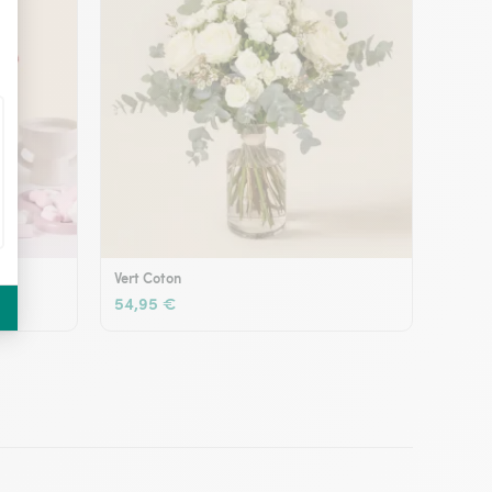
Vert Coton
54,95 €