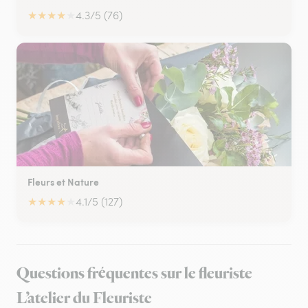
★
★
★
★
★
4.3/5 (76)
Fleurs et Nature
★
★
★
★
★
4.1/5 (127)
Questions fréquentes sur le fleuriste
L’atelier du Fleuriste