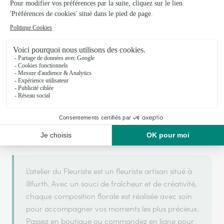
Votre fleuriste artisan à Illfurth
L’atelier du Fleuriste
est membre du réseau Interflora
ARGENT
2025 et 2026
et a obtenu le label
en
pour sa
qualité de service.
L’atelier du Fleuriste est un fleuriste artisan situé à
Illfurth. Avec un souci de fraîcheur et de créativité,
chaque composition florale est réalisée avec soin
pour accompagner vos moments les plus précieux.
Passez en boutique ou commandez en ligne pour