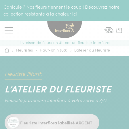
Aller au contenu
Canicule ? Nos fleurs tiennent le coup ! Découvrez notre
collection résistante à la chaleur
ici
Livraison de fleurs en 4h par un fleuriste Interflora
›
Fleuristes
›
Haut-Rhin (68)
›
L’atelier du Fleuriste
Accueil
Fleuriste Illfurth
L’ATELIER DU FLEURISTE
Fleuriste partenaire Interflora à votre service 7j/7
Fleuriste Interflora labellisé ARGENT