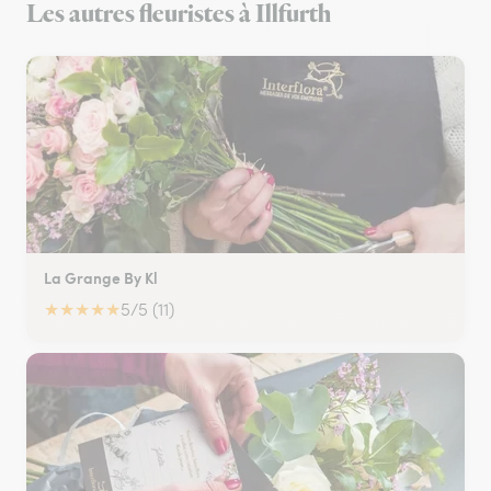
Les autres fleuristes à Illfurth
La Grange By Kl
★
★
★
★
★
5/5 (11)