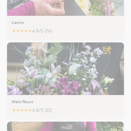
L'ecrin
★
★
★
★
★
4.9/5 (74)
Melo'fleurs
★
★
★
★
★
4.8/5 (22)