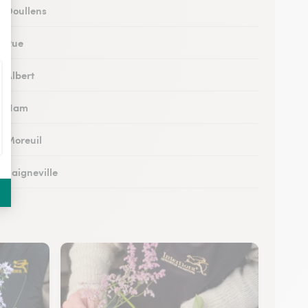
à Doullens
à Rue
à Albert
 à Ham
à Moreuil
à Saigneville
à Airaines
à Corbie