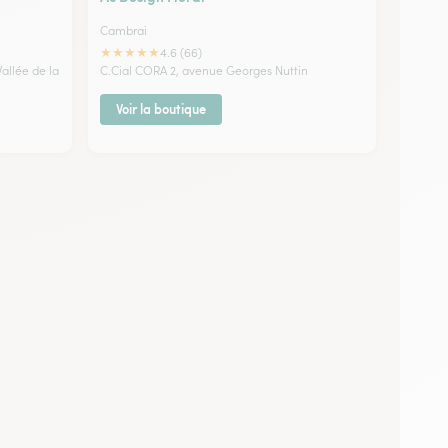
Cambrai
★
★
★
★
★
4.6 (66)
allée de la
C.Cial CORA 2, avenue Georges Nuttin
Voir la boutique