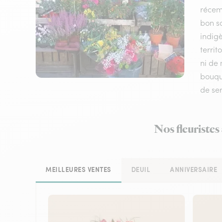
récem
bon sc
indigè
terri
ni de 
bouque
de ser
Nos fleuristes
MEILLEURES VENTES
DEUIL
ANNIVERSAIRE