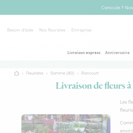
Aller au contenu
Canicule ? Nos 
Besoin d’aide
Nos fleuristes
Entreprise
Livraison express
Anniversaire
›
Fleuristes
›
Somme (80)
›
Rancourt
Accueil
Livraison de fleurs à
Les fl
fleuri
Comme 
envir