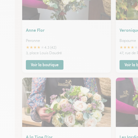
Anne Flor
Veroniqu
Peronne
Bapaume
★
★
★
★
★
★
★
★
★
★
4.3 (42)
3, place Louis Daudré
47, rue de
Voir la boutique
Voir la
A la Tige D’or
Les Jardi