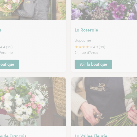
e
La Roseraie
Bapaume
★
★
★
★
★
4.4 (29)
4.3 (38)
 Peronne
24, rue d'Arras
 boutique
Voir la boutique
ns de Francois
La Vallee Fleurie