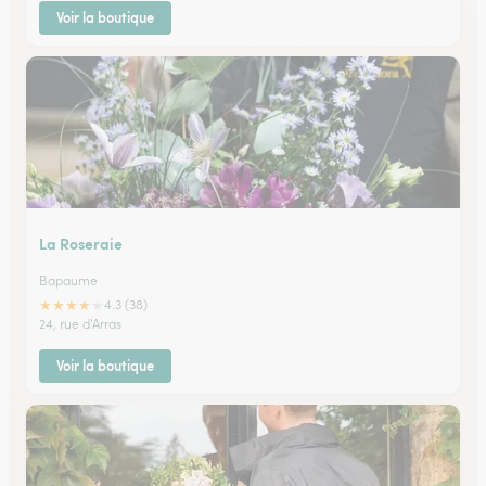
Voir la boutique
La Roseraie
Bapaume
★
★
★
★
★
4.3 (38)
24, rue d'Arras
Voir la boutique