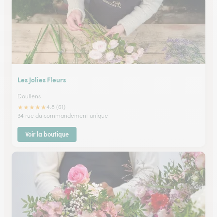
Les Jolies Fleurs
Doullens
★
★
★
★
★
4.8 (61)
34 rue du commandement unique
Voir la boutique