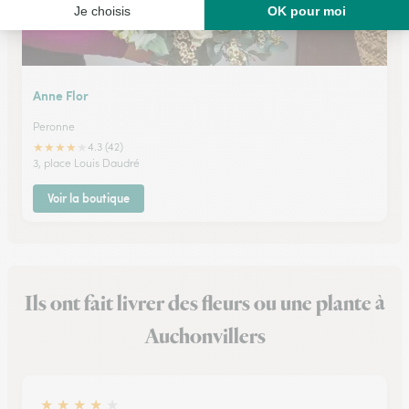
Anne Flor
Peronne
★
★
★
★
★
4.3 (42)
3, place Louis Daudré
Voir la boutique
Ils ont fait livrer des fleurs ou une plante à
Auchonvillers
★
★
★
★
★