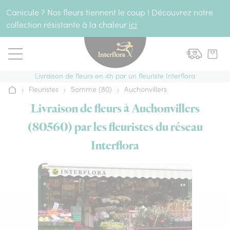
Aller au contenu
Canicule ? Nos fleurs tiennent le coup ! Découvrez notre
collection résistante à la chaleur
ici
Livraison de fleurs en 4h par un fleuriste Interflora
›
Fleuristes
›
Somme (80)
›
Auchonvillers
Accueil
Livraison de fleurs à Auchonvillers
(80560) par les fleuristes du réseau
Interflora