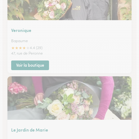
Veronique
Bapaume
★
★
★
★
★
4.4 (29)
47, rue de Peronne
Voir la boutique
Le Jardin de Marie