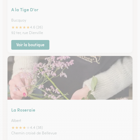
A la Tige D’or
Bucquoy
★
★
★
★
★
4.6 (26)
92 ter, rue Dierville
Voir la boutique
La Roseraie
Albert
★
★
★
★
★
4.4 (38)
Chemin croisé de Bellevue