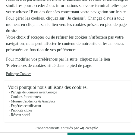
Voir la boutique
Arnaud Lechantre « M.o.f »
Arras
★
★
★
★
★
4.4 (135)
2 Square Jouhaux
Voir la boutique