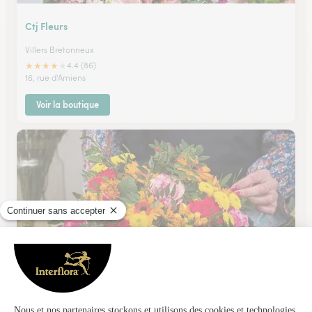
Ctj Fleurs
Villers Bretonneux
★
★
★
★
★
4.4 (86)
16, rue d'Amiens
Voir la boutique
De Fleur en Fleurs
Arras
★
★
★
★
★
4.3 (248)
70, avenue Winston Churchill