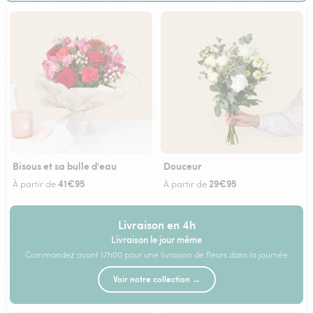
Bisous et sa bulle d'eau
Douceur
41€95
29€95
À partir de
À partir de
Livraison en 4h
Livraison le jour même
Commandez avant 17h00 pour une livraison de fleurs dans la journée
Voir notre collection →