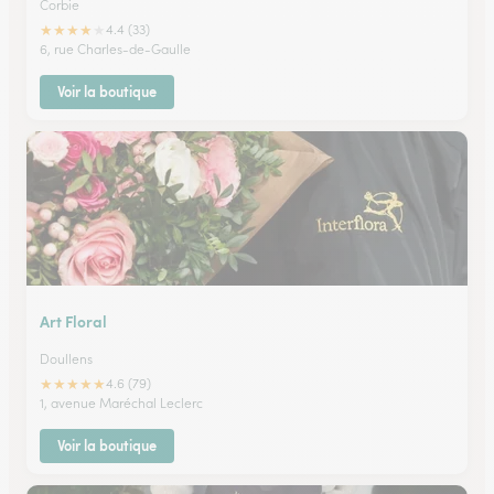
Corbie
★
★
★
★
★
4.4 (33)
6, rue Charles-de-Gaulle
Voir la boutique
Art Floral
Doullens
★
★
★
★
★
4.6 (79)
1, avenue Maréchal Leclerc
Voir la boutique