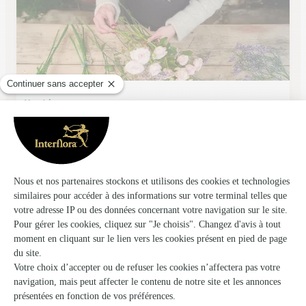
Vert’tige
Vignacourt
★
★
★
★
★
4.7 (65)
198, rue d'Amiens
Voir la boutique