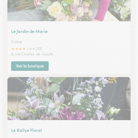
Le Jardin de Marie
Corbie
★
★
★
★
★
4.4 (33)
6, rue Charles-de-Gaulle
Voir la boutique
Le Rallye Floral