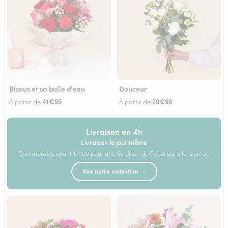
Bisous et sa bulle d'eau
Douceur
41€95
29€95
À partir de
À partir de
Livraison en 4h
Livraison le jour même
Commandez avant 17h00 pour une livraison de fleurs dans la journée
Voir notre collection →