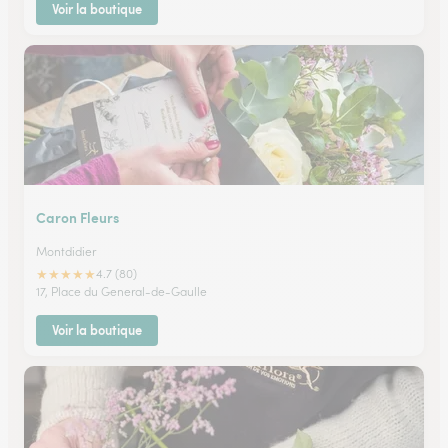
Voir la boutique
Caron Fleurs
Montdidier
★
★
★
★
★
4.7 (80)
17, Place du General-de-Gaulle
Voir la boutique