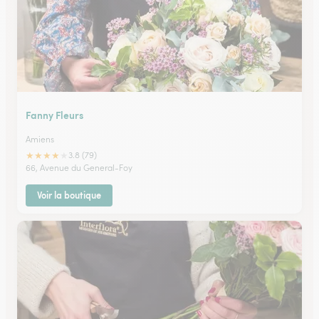
Fanny Fleurs
Amiens
★
★
★
★
★
3.8 (79)
66, Avenue du General-Foy
Voir la boutique