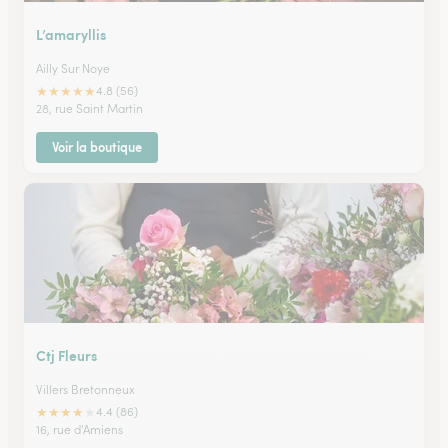
L’amaryllis
Ailly Sur Noye
★
★
★
★
★
4.8 (56)
28, rue Saint Martin
Voir la boutique
Ctj Fleurs
Villers Bretonneux
★
★
★
★
★
4.4 (86)
16, rue d'Amiens