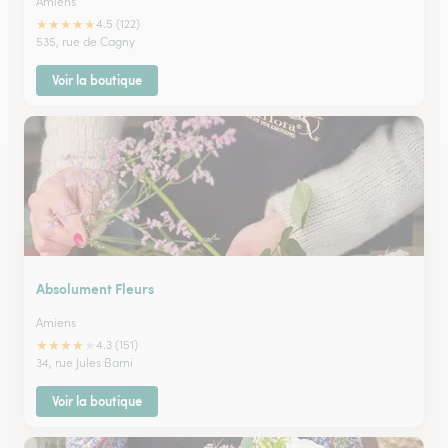
Amiens
★
★
★
★
★
4.5 (122)
535, rue de Cagny
Voir la boutique
Absolument Fleurs
Amiens
★
★
★
★
★
4.3 (151)
34, rue Jules Barni
Voir la boutique