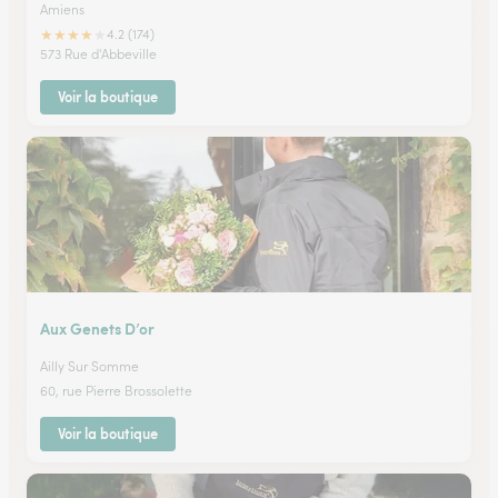
Amiens
★
★
★
★
★
4.2 (174)
573 Rue d'Abbeville
Voir la boutique
Aux Genets D’or
Ailly Sur Somme
60, rue Pierre Brossolette
Voir la boutique