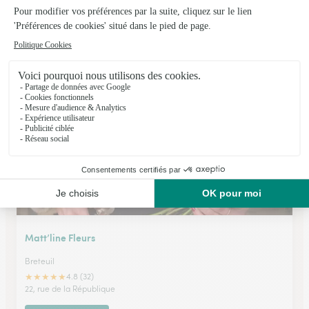
Les Jardins de Francois
Rosieres en Santerre
★
★
★
★
★
4.7 (45)
31, rue Jean Jaurès
Voir la boutique
Matt’line Fleurs
Breteuil
★
★
★
★
★
4.8 (32)
22, rue de la République