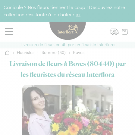
Aller au contenu
Canicule ? Nos fleurs tiennent le coup ! Découvrez notre
collection résistante à la chaleur
ici
Livraison de fleurs en 4h par un fleuriste Interflora
›
Fleuristes
›
Somme (80)
›
Boves
Accueil
Livraison de fleurs à Boves (80440) par
les fleuristes du réseau Interflora