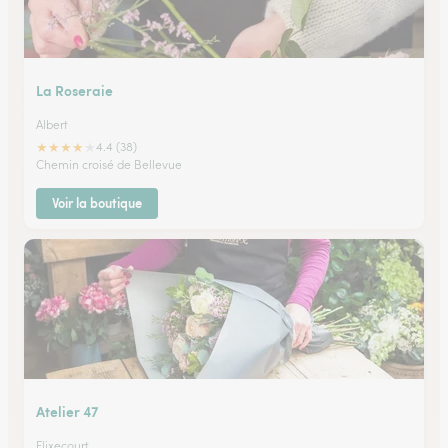
La Roseraie
Albert
★
★
★
★
★
4.4 (38)
Chemin croisé de Bellevue
Voir la boutique
Atelier 47
Flixecourt