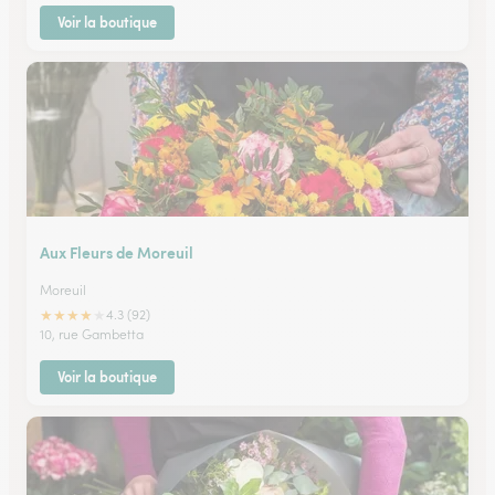
Voir la boutique
Aux Fleurs de Moreuil
Moreuil
★
★
★
★
★
4.3 (92)
10, rue Gambetta
Voir la boutique