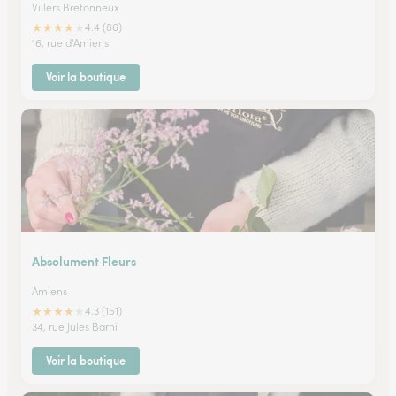
Villers Bretonneux
★
★
★
★
★
4.4 (86)
16, rue d'Amiens
Voir la boutique
Absolument Fleurs
Amiens
★
★
★
★
★
4.3 (151)
34, rue Jules Barni
Voir la boutique