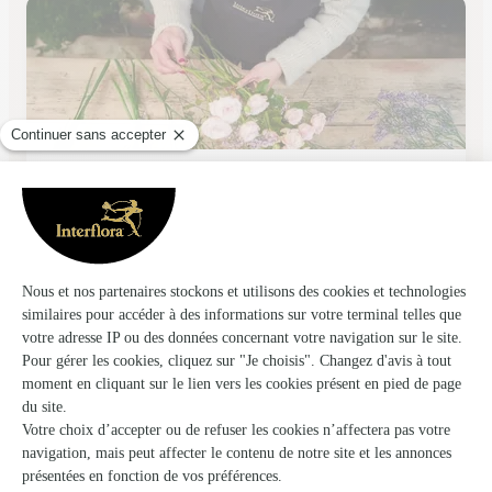
Vert’tige
Vignacourt
★
★
★
★
★
4.7 (65)
198, rue d'Amiens
Voir la boutique