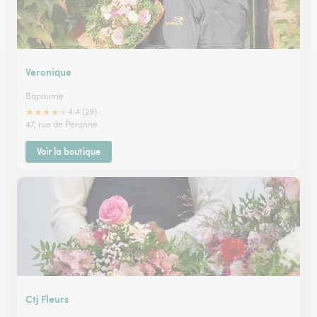
Veronique
Bapaume
★
★
★
★
★
4.4 (29)
47, rue de Peronne
Voir la boutique
Ctj Fleurs