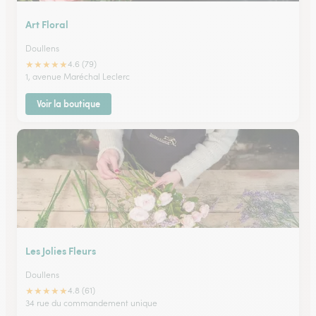
Art Floral
Doullens
★
★
★
★
★
4.6 (79)
1, avenue Maréchal Leclerc
Voir la boutique
Les Jolies Fleurs
Doullens
★
★
★
★
★
4.8 (61)
34 rue du commandement unique