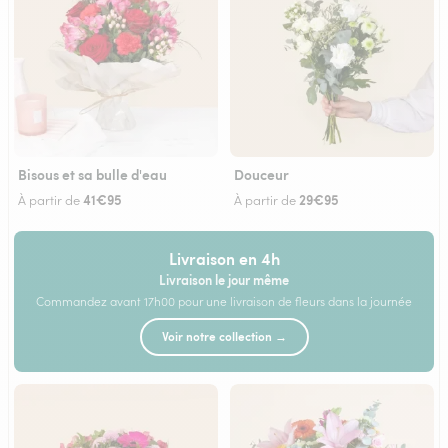
Bisous et sa bulle d'eau
Douceur
41€95
29€95
À partir de
À partir de
Livraison en 4h
Livraison le jour même
Commandez avant 17h00 pour une livraison de fleurs dans la journée
Voir notre collection →