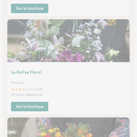
Voir la boutique
Le Rallye Floral
Amiens
★
★
★
★
★
4.2 (174)
573 Rue d'Abbeville
Voir la boutique