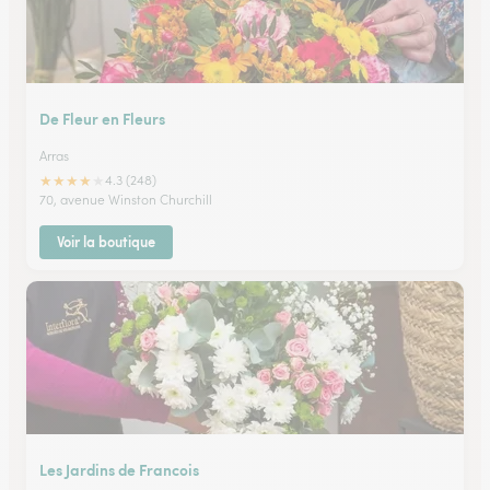
De Fleur en Fleurs
Arras
★
★
★
★
★
4.3 (248)
70, avenue Winston Churchill
Voir la boutique
Les Jardins de Francois