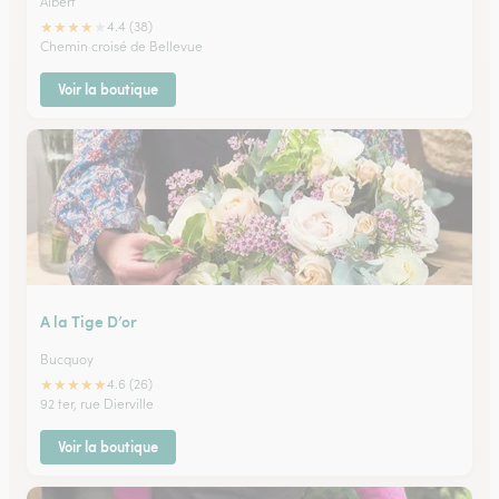
Albert
★
★
★
★
★
4.4 (38)
Chemin croisé de Bellevue
Voir la boutique
A la Tige D’or
Bucquoy
★
★
★
★
★
4.6 (26)
92 ter, rue Dierville
Voir la boutique