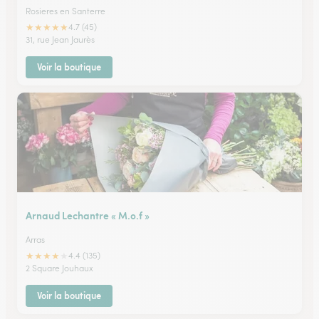
Rosieres en Santerre
★
★
★
★
★
4.7 (45)
31, rue Jean Jaurès
Voir la boutique
Arnaud Lechantre « M.o.f »
Arras
★
★
★
★
★
4.4 (135)
2 Square Jouhaux
Voir la boutique