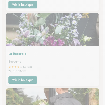
Voir la boutique
La Roseraie
Bapaume
★
★
★
★
★
4.3 (38)
24, rue d'Arras
Voir la boutique