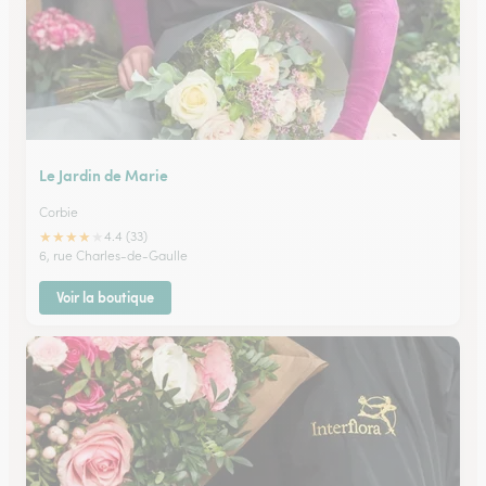
Le Jardin de Marie
Corbie
★
★
★
★
★
4.4 (33)
6, rue Charles-de-Gaulle
Voir la boutique