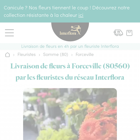
Aller au contenu
Canicule ? Nos fleurs tiennent le coup ! Découvrez notre
collection résistante à la chaleur
ici
Livraison de fleurs en 4h par un fleuriste Interflora
›
Fleuristes
›
Somme (80)
›
Forceville
Accueil
Livraison de fleurs à Forceville (80560)
par les fleuristes du réseau Interflora