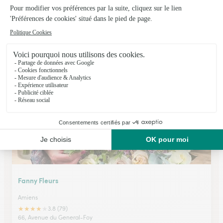
Crea’flor
Amiens
★
★
★
★
★
4.5 (122)
535, rue de Cagny
Voir la boutique
Fanny Fleurs
Amiens
★
★
★
★
★
3.8 (79)
66, Avenue du General-Foy