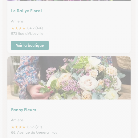
Le Rallye Floral
Amiens
★
★
★
★
★
4.2 (174)
573 Rue d'Abbeville
Voir la boutique
Fanny Fleurs
Amiens
★
★
★
★
★
3.8 (79)
66, Avenue du General-Foy