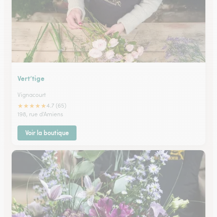
Vert’tige
Vignacourt
★
★
★
★
★
4.7 (65)
198, rue d'Amiens
Voir la boutique