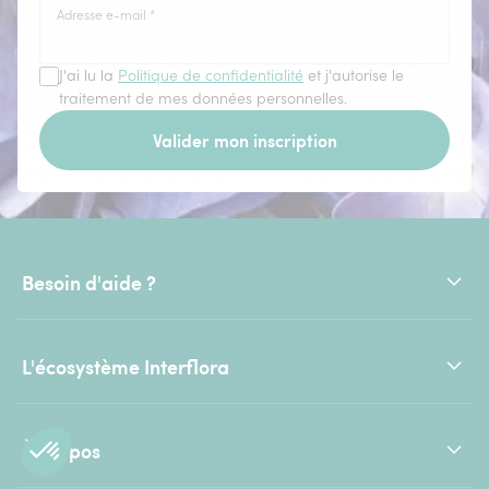
Adresse e-mail
*
J'ai lu la
Politique de confidentialité
et j'autorise le
traitement de mes données personnelles.
Valider mon inscription
Besoin d'aide ?
L'écosystème Interflora
À propos