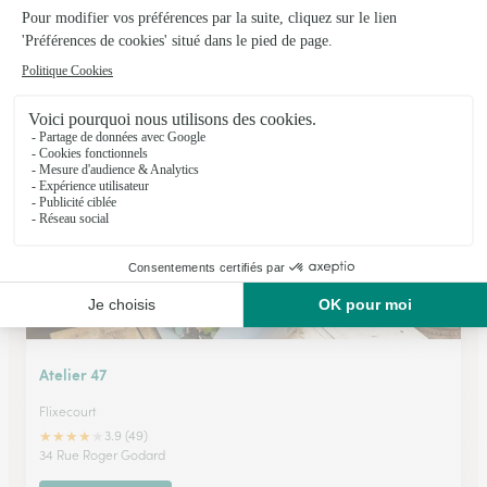
La Roseraie
Albert
★
★
★
★
★
4.4 (38)
Chemin croisé de Bellevue
Voir la boutique
Atelier 47
Flixecourt
★
★
★
★
★
3.9 (49)
34 Rue Roger Godard