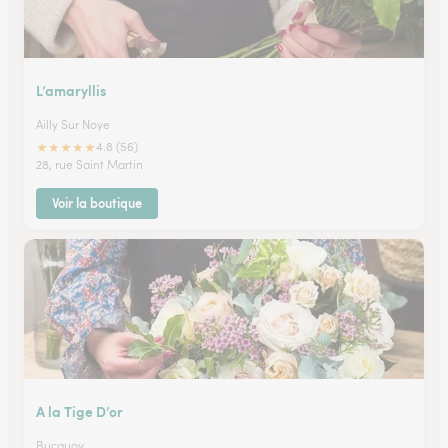
L’amaryllis
Ailly Sur Noye
★
★
★
★
★
4.8 (56)
28, rue Saint Martin
Voir la boutique
A la Tige D’or
Bucquoy