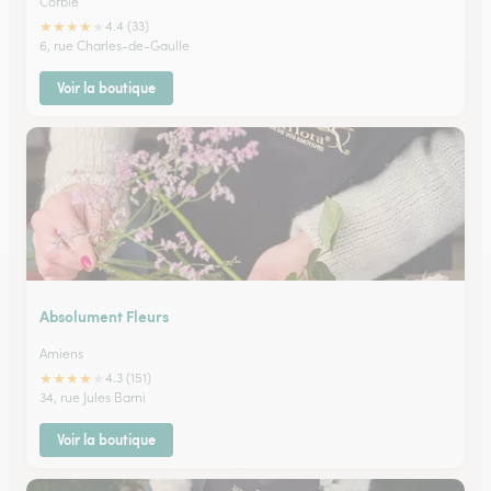
Corbie
★
★
★
★
★
4.4 (33)
6, rue Charles-de-Gaulle
Voir la boutique
Absolument Fleurs
Amiens
★
★
★
★
★
4.3 (151)
34, rue Jules Barni
Voir la boutique