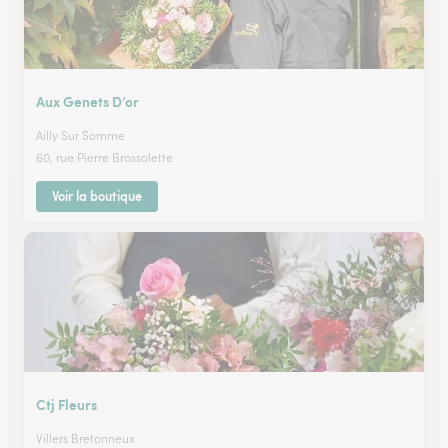
Aux Genets D’or
Ailly Sur Somme
60, rue Pierre Brossolette
Voir la boutique
Ctj Fleurs
Villers Bretonneux