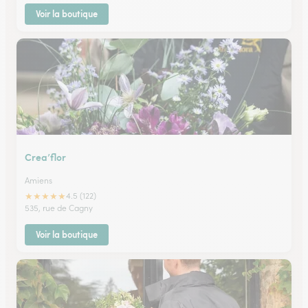
Voir la boutique
Crea’flor
Amiens
★
★
★
★
★
4.5 (122)
535, rue de Cagny
Voir la boutique