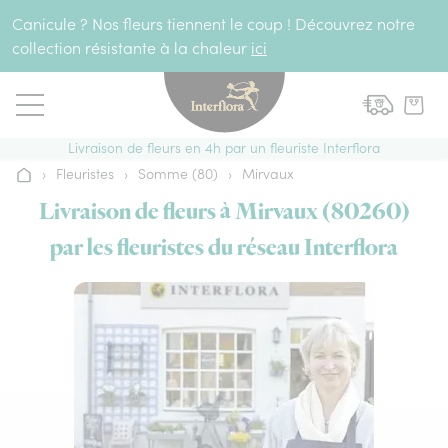
Aller au contenu
Canicule ? Nos fleurs tiennent le coup ! Découvrez notre
collection résistante à la chaleur
ici
Livraison de fleurs en 4h par un fleuriste Interflora
›
Fleuristes
›
Somme (80)
›
Mirvaux
Accueil
Livraison de fleurs à Mirvaux (80260)
par les fleuristes du réseau Interflora