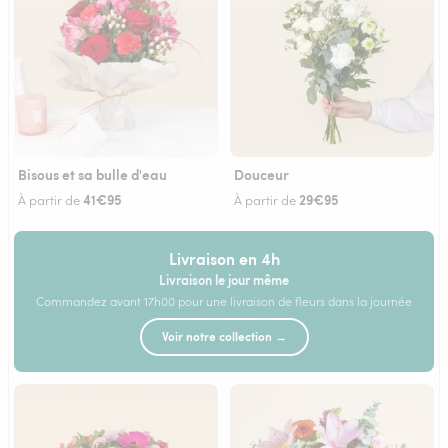
Bisous et sa bulle d'eau
Douceur
41€95
29€95
À partir de
À partir de
Livraison en 4h
Livraison le jour même
Commandez avant 17h00 pour une livraison de fleurs dans la journée
Voir notre collection →