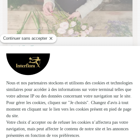
Les Jolies Fleurs
Doullens
★
★
★
★
★
4.8 (61)
34 rue du commandement unique
Voir la boutique