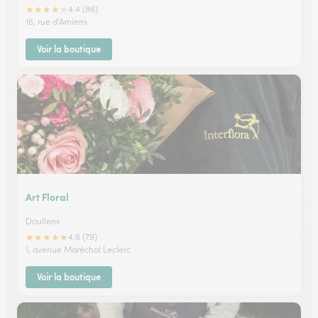
★
★
★
★
★
4.4 (86)
16, rue d'Amiens
Voir la boutique
Art Floral
Doullens
★
★
★
★
★
4.6 (79)
1, avenue Maréchal Leclerc
Voir la boutique