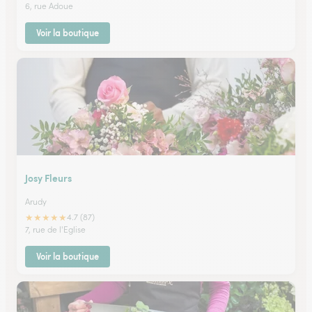
6, rue Adoue
Voir la boutique
Josy Fleurs
Arudy
★
★
★
★
★
4.7 (87)
7, rue de l'Eglise
Voir la boutique