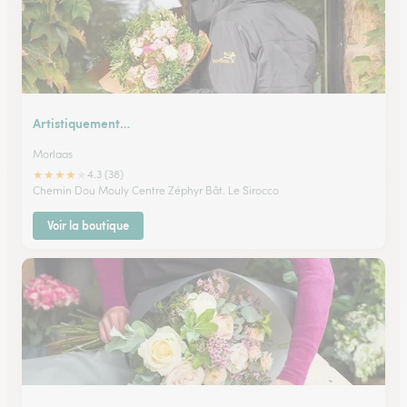
Artistiquement…
Morlaas
★
★
★
★
★
4.3 (38)
Chemin Dou Mouly Centre Zéphyr Bât. Le Sirocco
Voir la boutique