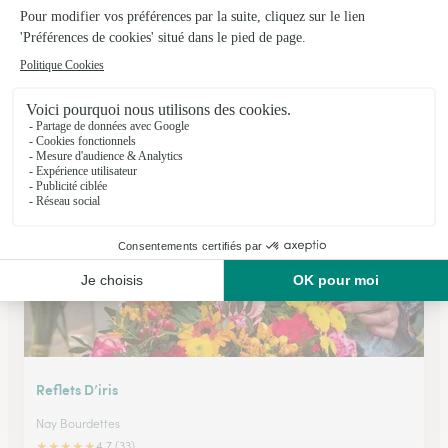
Le Papyrus
Serres Castet
★
★
★
★
★
4.3 (51)
79, chemin de Pau
Voir la boutique
Reflets D’iris
Nay Bourdettes
★
★
★
★
★
4.7 (33)