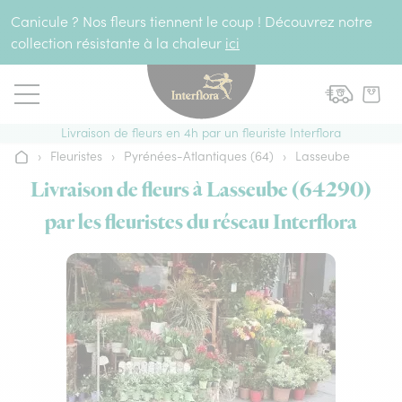
Aller au contenu
Canicule ? Nos fleurs tiennent le coup ! Découvrez notre
collection résistante à la chaleur
ici
Livraison de fleurs en 4h par un fleuriste Interflora
›
Fleuristes
›
Pyrénées-Atlantiques (64)
›
Lasseube
Accueil
Livraison de fleurs à Lasseube (64290)
par les fleuristes du réseau Interflora