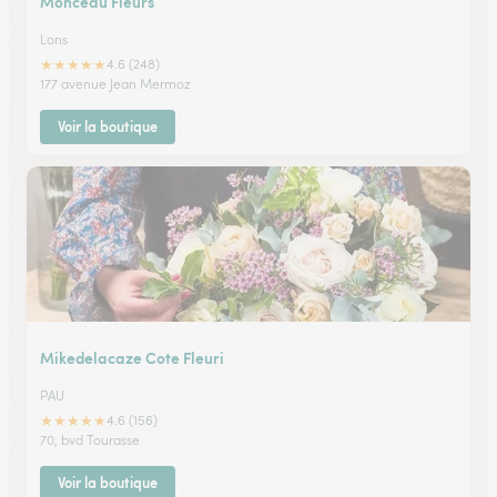
Monceau Fleurs
Lons
★
★
★
★
★
4.6 (248)
177 avenue Jean Mermoz
Voir la boutique
Mikedelacaze Cote Fleuri
PAU
★
★
★
★
★
4.6 (156)
70, bvd Tourasse
Voir la boutique