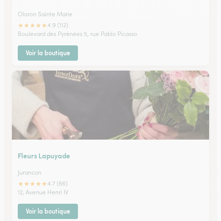
Oloron Sainte Marie
★
★
★
★
★
4.9 (112)
Boulevard des Pyrénées 5, rue Pablo Picasso
Voir la boutique
Fleurs Lapuyade
Jurancon
★
★
★
★
★
4.7 (66)
12, Avenue Henri IV
Voir la boutique