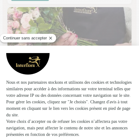
Fleurs & Elegance
Bordes
★
★
★
★
★
4.8 (32)
Parc d'activité Clément Ader
Voir la boutique