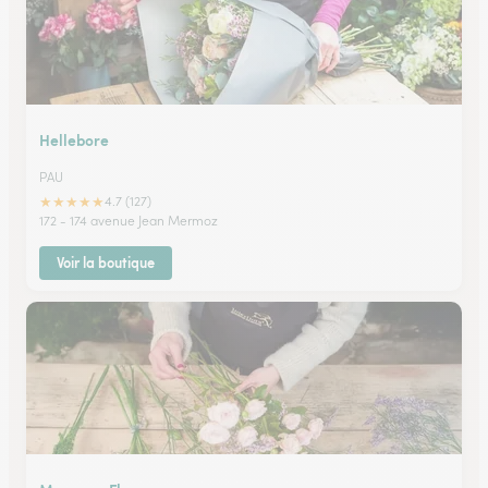
Hellebore
PAU
★
★
★
★
★
4.7 (127)
172 - 174 avenue Jean Mermoz
Voir la boutique