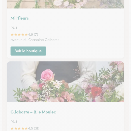
Mil’fleurs
PAU
★
★
★
★
★
4.9 (7)
avenue du Chanoine Galharet
Voir la boutique
G.labaste – B.le Moulec
PAU
★
★
★
★
★
4.5 (31)