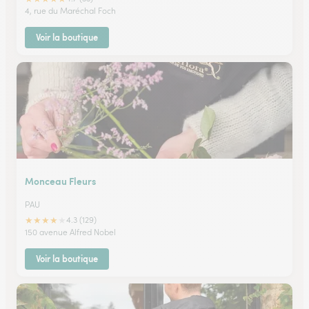
4, rue du Maréchal Foch
Voir la boutique
Monceau Fleurs
PAU
★
★
★
★
★
4.3 (129)
150 avenue Alfred Nobel
Voir la boutique