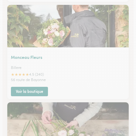
Monceau Fleurs
Billere
★
★
★
★
★
4.5 (240)
56 route de Bayonne
Voir la boutique