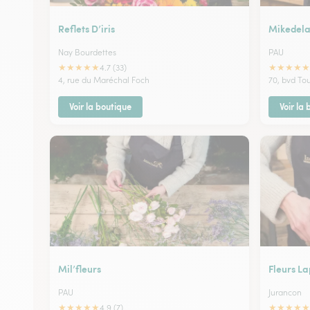
Reflets D’iris
Mikedela
Nay Bourdettes
PAU
★
★
★
★
★
★
★
★
★
★
4.7 (33)
4, rue du Maréchal Foch
70, bvd To
Voir la boutique
Voir la
Mil’fleurs
Fleurs L
PAU
Jurancon
★
★
★
★
★
★
★
★
★
★
4.9 (7)