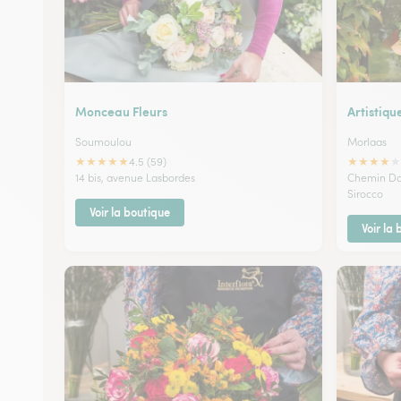
Monceau Fleurs
Artistiq
Soumoulou
Morlaas
★
★
★
★
★
★
★
★
★
★
4.5 (59)
14 bis, avenue Lasbordes
Chemin Dou
Sirocco
Voir la boutique
Voir la