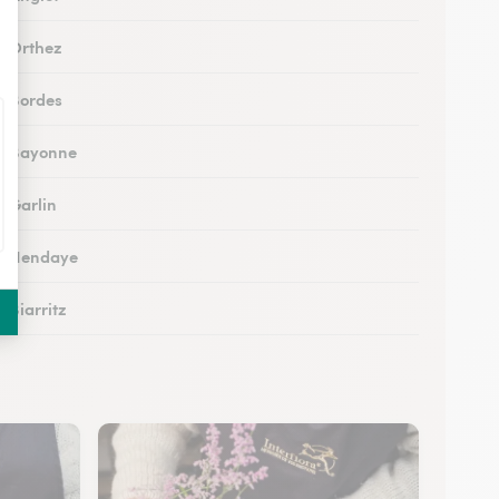
 à Orthez
 à Bordes
 à Bayonne
à Garlin
 à Hendaye
à Biarritz
 à Hasparren
à Ustaritz