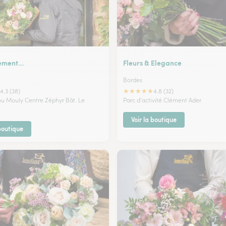
uement…
Fleurs & Elegance
Bordes
★
★
★
★
★
4.3 (38)
4.8 (32)
 Mouly Centre Zéphyr Bât. Le
Parc d'activité Clément Ader
Voir la boutique
 boutique