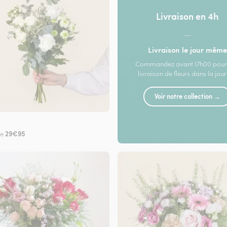
Livraison en 4h
—
Livraison le jour même
Commandez avant 17h00 pour
livraison de fleurs dans la jou
Voir notre collection →
29€95
de