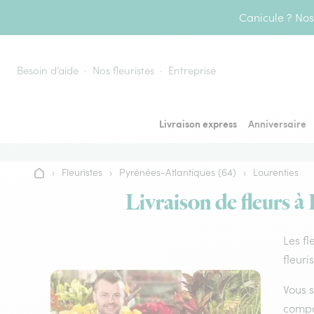
Aller au contenu
Canicule ? Nos 
Besoin d’aide
Nos fleuristes
Entreprise
Livraison express
Anniversaire
›
Fleuristes
›
Pyrénées-Atlantiques (64)
›
Lourenties
Accueil
Livraison de fleurs à
Les fl
fleuri
Vous s
compos