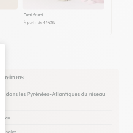
Tutti frutti
44€95
À partir de
 environs
tes dans les Pyrénées-Atlantiques du réseau
 à Pau
à Anglet