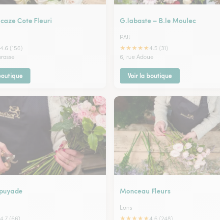
caze Cote Fleuri
G.labaste – B.le Moulec
PAU
★
★
★
★
★
4.6 (156)
4.5 (31)
urasse
6, rue Adoue
 boutique
Voir la boutique
apuyade
Monceau Fleurs
Lons
★
★
★
★
★
4.7 (66)
4.6 (248)