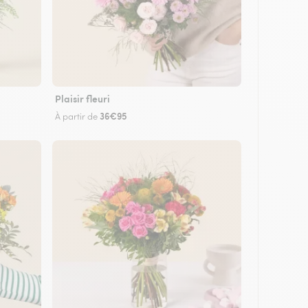
Plaisir fleuri
36€95
À partir de