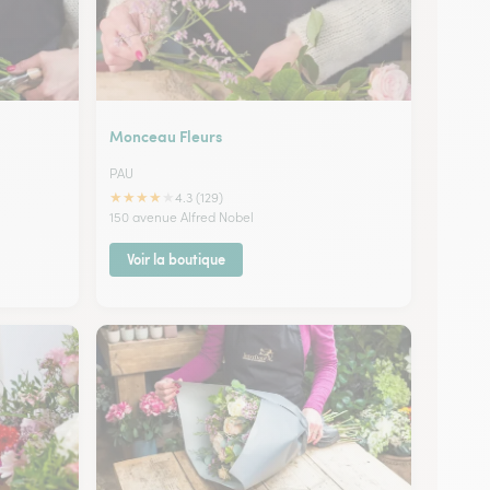
Monceau Fleurs
PAU
★
★
★
★
★
4.3 (129)
150 avenue Alfred Nobel
Voir la boutique