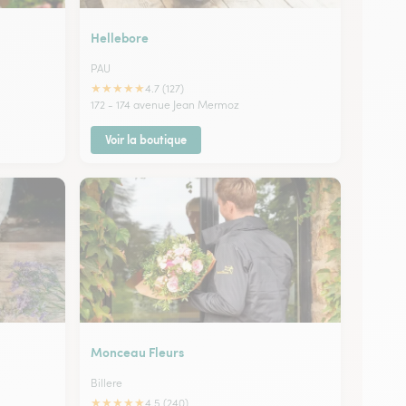
Hellebore
PAU
★
★
★
★
★
4.7 (127)
172 - 174 avenue Jean Mermoz
Voir la boutique
Monceau Fleurs
Billere
★
★
★
★
★
4.5 (240)