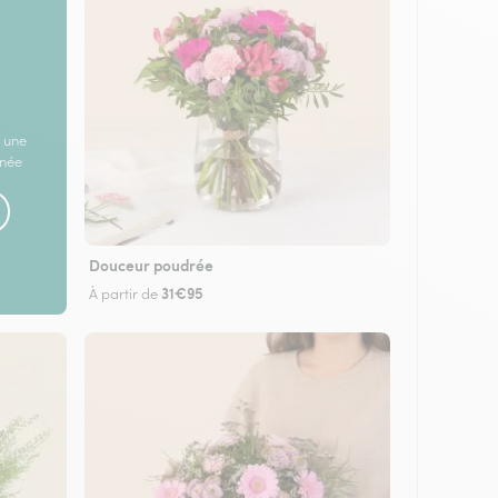
 une
rnée
Douceur poudrée
31€95
À partir de