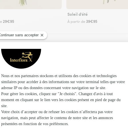
Soleil d'été
29€95
39€95
de
À partir de
Faire livrer des fleurs
un fleuriste Interflora à Lourenties et dans ses
Les fleuris
Interflora
Fleuristes
Fleuristes 