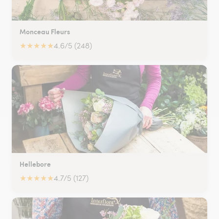
Monceau Fleurs
★
★
★
★
★
4.6/5 (248)
Hellebore
★
★
★
★
★
4.7/5 (127)