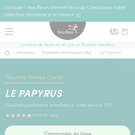
Aller au contenu
Canicule ? Nos fleurs tiennent le coup ! Découvrez notre
collection résistante à la chaleur
ici
Livraison de fleurs en 4h par un fleuriste Interflora
›
Fleuristes
›
Pyrénées-Atlantiques (64)
›
Le Papyrus
Accueil
Fleuriste Serres Castet
LE PAPYRUS
Fleuriste partenaire Interflora à votre service 7j/7
★
★
★
★
★
4.3/5 (51 avis)
Commander en ligne