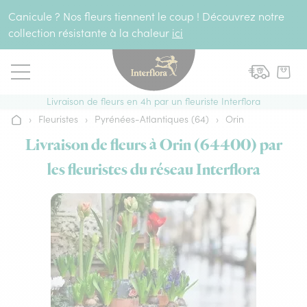
Aller au contenu
Canicule ? Nos fleurs tiennent le coup ! Découvrez notre
collection résistante à la chaleur
ici
Livraison de fleurs en 4h par un fleuriste Interflora
›
Fleuristes
›
Pyrénées-Atlantiques (64)
›
Orin
Accueil
Livraison de fleurs à Orin (64400) par
les fleuristes du réseau Interflora