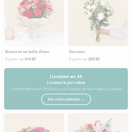
Bisous et sa bulle d'eau
Douceur
41€95
29€95
À partir de
À partir de
Livraison en 4h
Livraison le jour même
Commandez avant 17h00 pour une livraison de fleurs dans la journée
Voir notre collection →