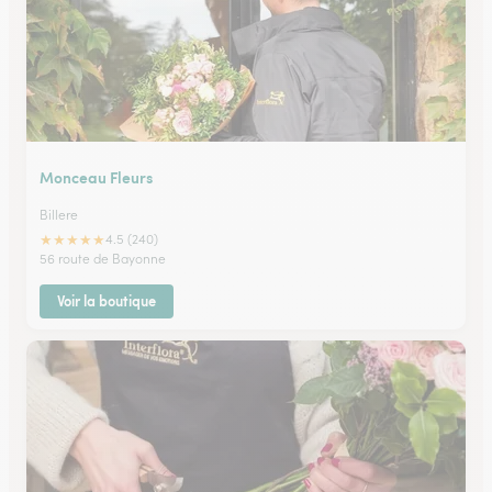
Monceau Fleurs
Billere
★
★
★
★
★
4.5 (240)
56 route de Bayonne
Voir la boutique