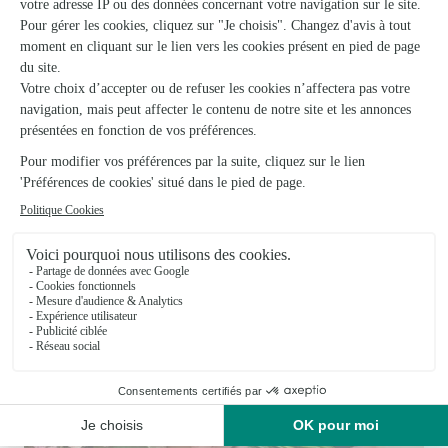
Le Papyrus
Serres Castet
★
★
★
★
★
4.3 (51)
79, chemin de Pau
Voir la boutique