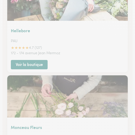
Hellebore
PAU
★
★
★
★
★
4.7 (127)
172 - 174 avenue Jean Mermoz
Voir la boutique
Monceau Fleurs