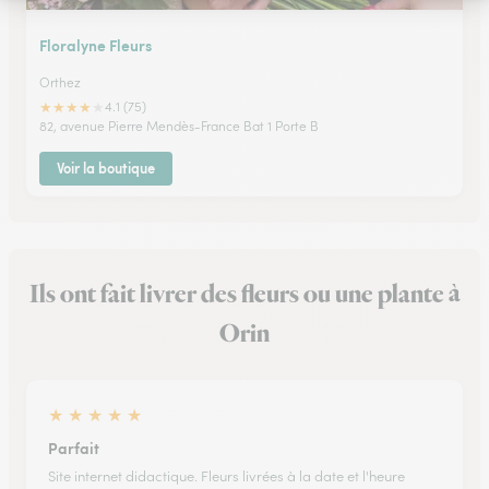
Floralyne Fleurs
Orthez
★
★
★
★
★
4.1 (75)
82, avenue Pierre Mendès-France Bat 1 Porte B
Voir la boutique
Ils ont fait livrer des fleurs ou une plante à
Orin
★
★
★
★
★
Parfait
Site internet didactique. Fleurs livrées à la date et l'heure