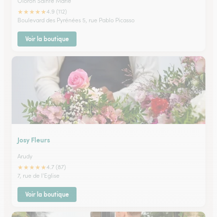
Oloron Sainte Marie
★
★
★
★
★
4.9 (112)
Boulevard des Pyrénées 5, rue Pablo Picasso
Voir la boutique
Josy Fleurs
Arudy
★
★
★
★
★
4.7 (87)
7, rue de l'Eglise
Voir la boutique