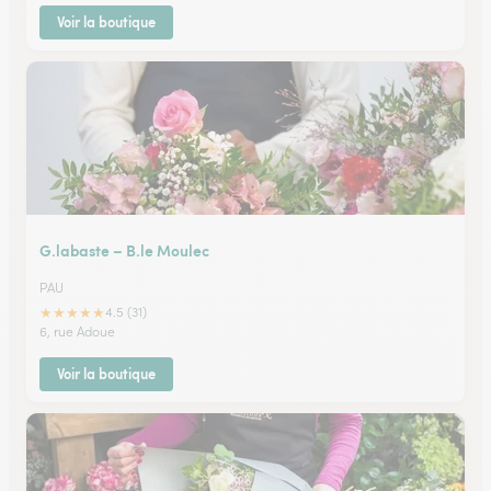
Voir la boutique
G.labaste – B.le Moulec
PAU
★
★
★
★
★
4.5 (31)
6, rue Adoue
Voir la boutique