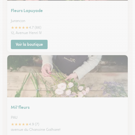
Fleurs Lapuyade
Jurancon
★
★
★
★
★
4.7 (66)
12, Avenue Henri IV
Voir la boutique
Mil’fleurs
PAU
★
★
★
★
★
4.9 (7)
avenue du Chanoine Galharet