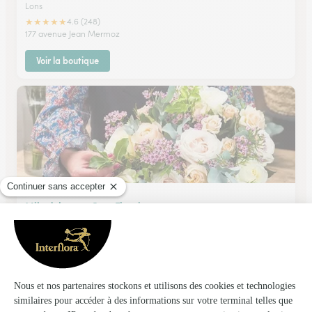
Lons
★
★
★
★
★
4.6 (248)
177 avenue Jean Mermoz
Voir la boutique
Mikedelacaze Cote Fleuri
PAU
★
★
★
★
★
4.6 (156)
70, bvd Tourasse
Voir la boutique