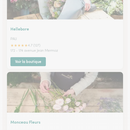
Hellebore
PAU
★
★
★
★
★
4.7 (127)
172 - 174 avenue Jean Mermoz
Voir la boutique
Monceau Fleurs