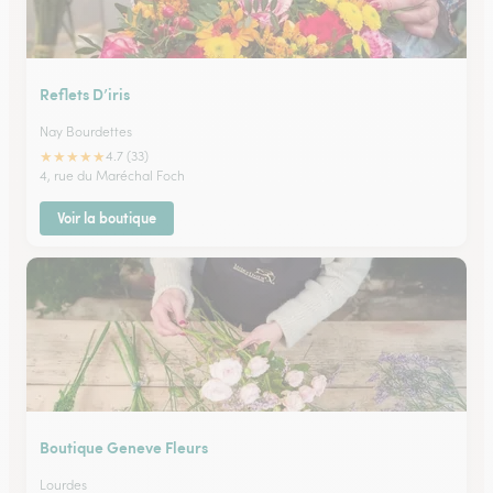
Reflets D’iris
Nay Bourdettes
★
★
★
★
★
4.7 (33)
4, rue du Maréchal Foch
Voir la boutique
Boutique Geneve Fleurs
Lourdes