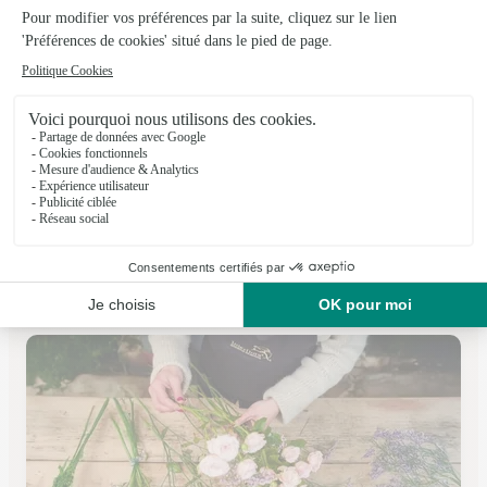
Mikedelacaze Cote Fleuri
PAU
★
★
★
★
★
4.6 (156)
70, bvd Tourasse
Voir la boutique