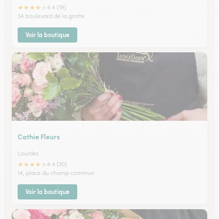
★
★
★
★
★
4.4 (19)
34 boulevard de la grotte
Voir la boutique
Cathie Fleurs
Lourdes
★
★
★
★
★
4.4 (30)
14, place du champ commun
Voir la boutique