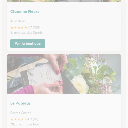
Claudine Fleurs
Aureilhan
★
★
★
★
★
4.7 (109)
4, avenue des Sports
Voir la boutique
Le Papyrus
Serres Castet
★
★
★
★
★
4.3 (51)
79, chemin de Pau