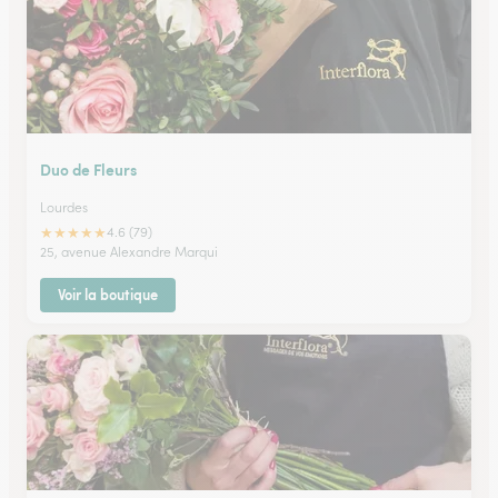
Duo de Fleurs
Lourdes
★
★
★
★
★
4.6 (79)
25, avenue Alexandre Marqui
Voir la boutique