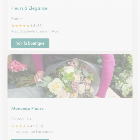
Fleurs & Elegance
Bordes
★
★
★
★
★
4.8 (32)
Parc d'activité Clément Ader
Voir la boutique
Monceau Fleurs
Soumoulou
★
★
★
★
★
4.5 (59)
14 bis, avenue Lasbordes