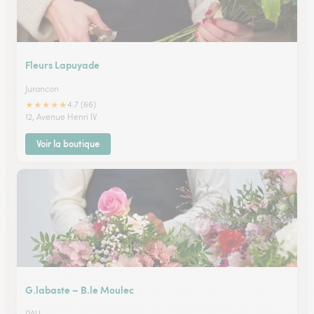
Fleurs Lapuyade
Jurancon
★
★
★
★
★
4.7 (66)
12, Avenue Henri IV
Voir la boutique
G.labaste – B.le Moulec
PAU