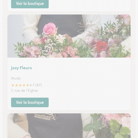
Voir la boutique
Josy Fleurs
Arudy
★
★
★
★
★
4.7 (87)
7, rue de l'Eglise
Voir la boutique