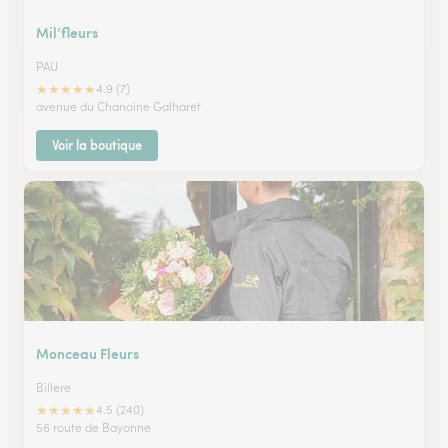
Mil’fleurs
PAU
★
★
★
★
★
4.9 (7)
avenue du Chanoine Galharet
Voir la boutique
Monceau Fleurs
Billere
★
★
★
★
★
4.5 (240)
56 route de Bayonne