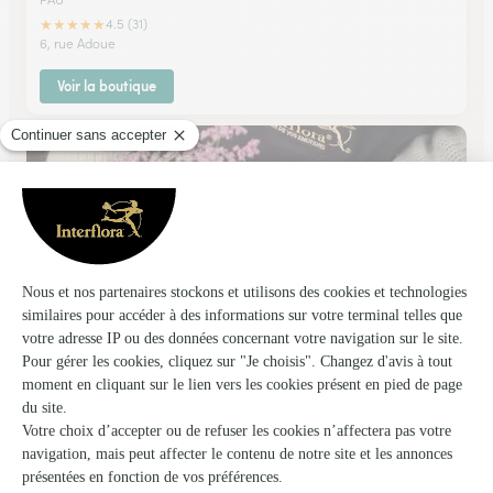
★
★
★
★
★
4.5 (31)
6, rue Adoue
Voir la boutique
Monceau Fleurs
PAU
★
★
★
★
★
4.3 (129)
150 avenue Alfred Nobel
Voir la boutique