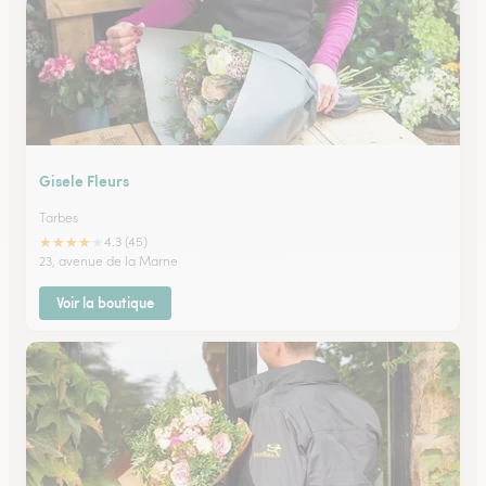
Gisele Fleurs
Tarbes
★
★
★
★
★
4.3 (45)
23, avenue de la Marne
Voir la boutique