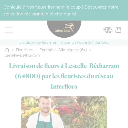
Aller au contenu
Canicule ? Nos fleurs tiennent le coup ! Découvrez notre
collection résistante à la chaleur
ici
Livraison de fleurs en 4h par un fleuriste Interflora
›
Fleuristes
›
Pyrénées-Atlantiques (64)
›
Accueil
Lestelle-Bétharram
Livraison de fleurs à Lestelle-Bétharram
(64800) par les fleuristes du réseau
Interflora