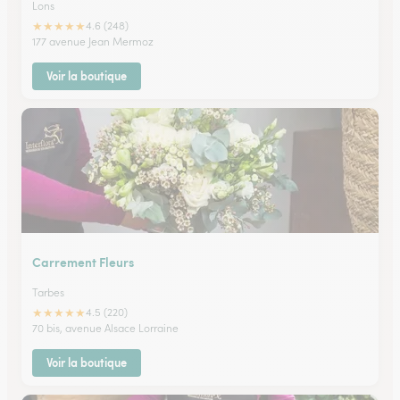
Lons
★
★
★
★
★
4.6 (248)
177 avenue Jean Mermoz
Voir la boutique
Carrement Fleurs
Tarbes
★
★
★
★
★
4.5 (220)
70 bis, avenue Alsace Lorraine
Voir la boutique