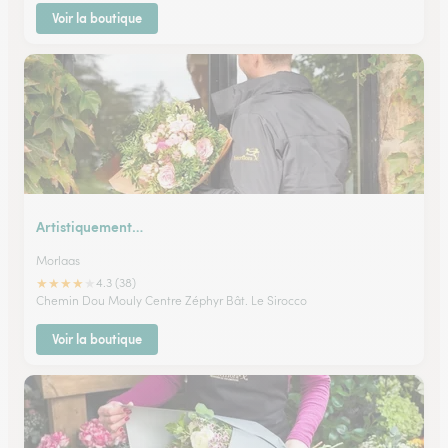
Voir la boutique
Artistiquement…
Morlaas
★
★
★
★
★
4.3 (38)
Chemin Dou Mouly Centre Zéphyr Bât. Le Sirocco
Voir la boutique