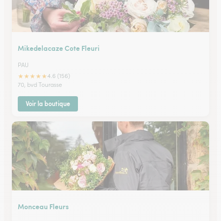
Mikedelacaze Cote Fleuri
PAU
★
★
★
★
★
4.6 (156)
70, bvd Tourasse
Voir la boutique
Monceau Fleurs