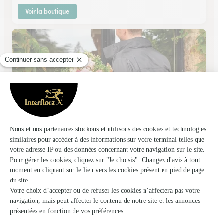
Voir la boutique
Artistiquement…
Morlaas
★
★
★
★
★
4.3 (38)
Chemin Dou Mouly Centre Zéphyr Bât. Le Sirocco
Voir la boutique