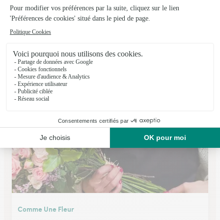
Fleurs Lapuyade
Jurancon
★
★
★
★
★
4.7 (66)
12, Avenue Henri IV
Voir la boutique
Comme Une Fleur