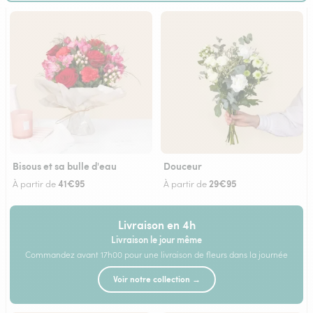
Bisous et sa bulle d'eau
Douceur
41€95
29€95
À partir de
À partir de
Livraison en 4h
Livraison le jour même
Commandez avant 17h00 pour une livraison de fleurs dans la journée
Voir notre collection →