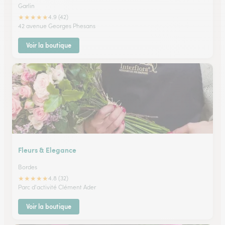
Garlin
★
★
★
★
★
4.9 (42)
42 avenue Georges Phesans
Voir la boutique
Fleurs & Elegance
Bordes
★
★
★
★
★
4.8 (32)
Parc d'activité Clément Ader
Voir la boutique