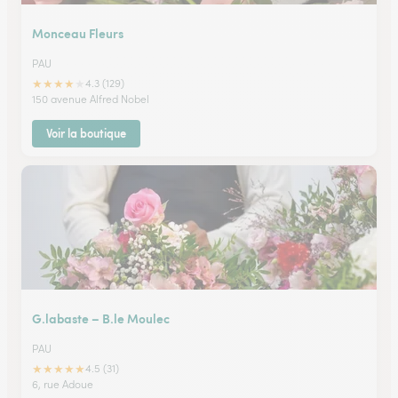
Monceau Fleurs
PAU
★
★
★
★
★
4.3 (129)
150 avenue Alfred Nobel
Voir la boutique
G.labaste – B.le Moulec
PAU
★
★
★
★
★
4.5 (31)
6, rue Adoue