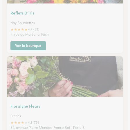
Reflets D’iris
Nay Bourdettes
★
★
★
★
★
4.7 (33)
4, rue du Maréchal Foch
Voir la boutique
Floralyne Fleurs
Orthez
★
★
★
★
★
4.1 (75)
82, avenue Pierre Mendès-France Bat 1 Porte B