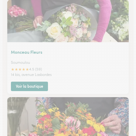
Monceau Fleurs
Soumoulou
★
★
★
★
★
4.5 (59)
14 bis, avenue Lasbordes
Voir la boutique