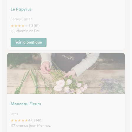
Le Papyrus
Serres Castet
★
★
★
★
★
4.3 (51)
79, chemin de Pau
Voir la boutique
Monceau Fleurs
Lons
★
★
★
★
★
4.6 (248)
177 avenue Jean Mermoz