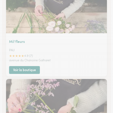
Mil’fleurs
PAU
★
★
★
★
★
4.9 (7)
avenue du Chanoine Galharet
Voir la boutique