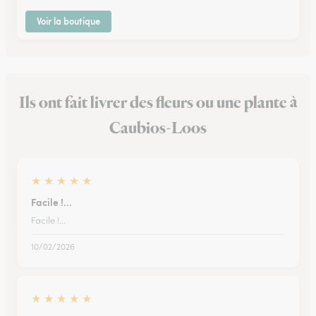
Voir la boutique
Ils ont fait livrer des fleurs ou une plante à
Caubios-Loos
★
★
★
★
★
Facile !...
Facile !...
10/02/2026
★
★
★
★
★