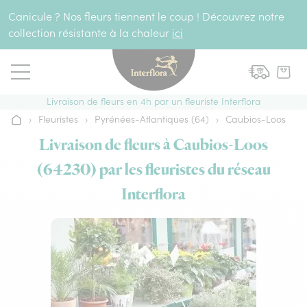
Aller au contenu
Canicule ? Nos fleurs tiennent le coup ! Découvrez notre
collection résistante à la chaleur
ici
Livraison de fleurs en 4h par un fleuriste Interflora
›
Fleuristes
›
Pyrénées-Atlantiques (64)
›
Caubios-Loos
Accueil
Livraison de fleurs à Caubios-Loos
(64230) par les fleuristes du réseau
Interflora