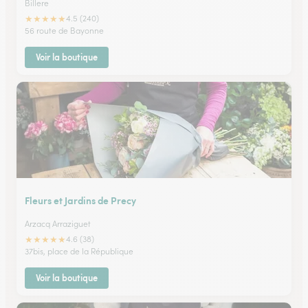
Billere
★
★
★
★
★
4.5 (240)
56 route de Bayonne
Voir la boutique
Fleurs et Jardins de Precy
Arzacq Arraziguet
★
★
★
★
★
4.6 (38)
37bis, place de la République
Voir la boutique