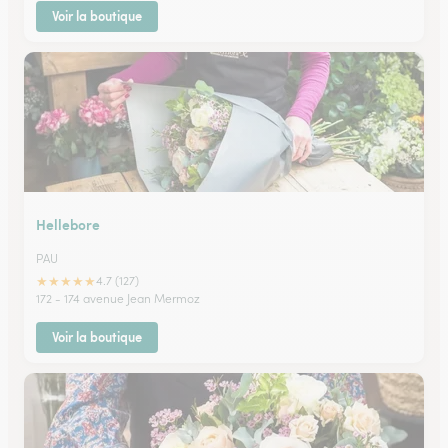
Voir la boutique
Hellebore
PAU
★
★
★
★
★
4.7 (127)
172 - 174 avenue Jean Mermoz
Voir la boutique