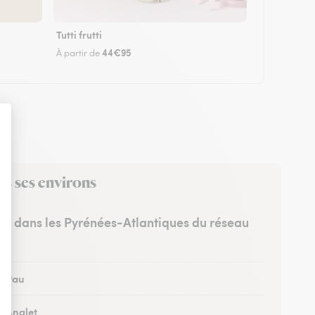
Tutti frutti
44€95
À partir de
ns ses environs
tes dans les Pyrénées-Atlantiques du réseau
 à Pau
à Anglet