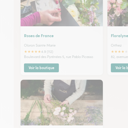
Roses de France
Floralyne
Oloron Sainte Marie
Orthez
★
★
★
★
★
★
★
★
★
★
4.9 (112)
Boulevard des Pyrénées 5, rue Pablo Picasso
82, avenue
Voir la boutique
Voir la