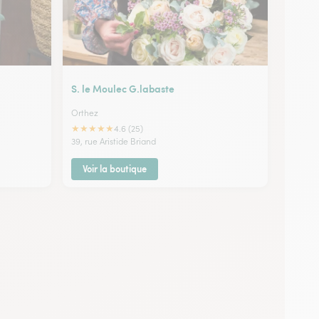
S. le Moulec G.labaste
Orthez
★
★
★
★
★
4.6 (25)
39, rue Aristide Briand
Voir la boutique