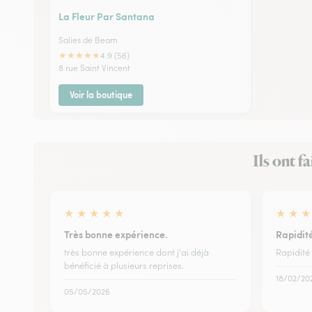
La Fleur Par Santana
Salies de Bearn
★
★
★
★
★
4.9 (56)
8 rue Saint Vincent
Voir la boutique
Ils ont f
★
★
★
★
★
★
★
★
Très bonne expérience.
Rapidité
très bonne expérience dont j'ai déjà
Rapidité 
bénéficié à plusieurs reprises.
18/02/20
05/05/2026