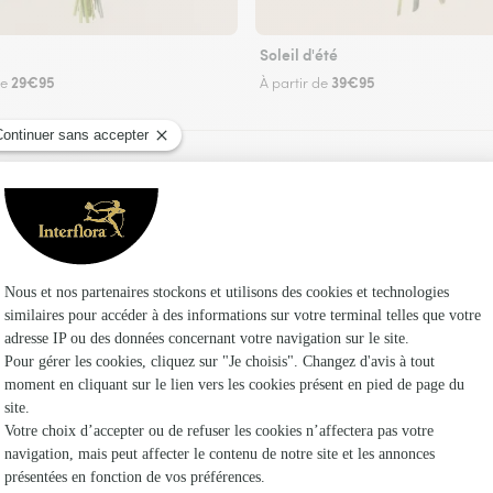
Soleil d'été
29€95
39€95
de
À partir de
Faire livrer des fleurs
uriste Interflora à L’Hôpital-Saint-Blaise et da
Les fleuris
Interflora
Fleuristes
Fleuristes 