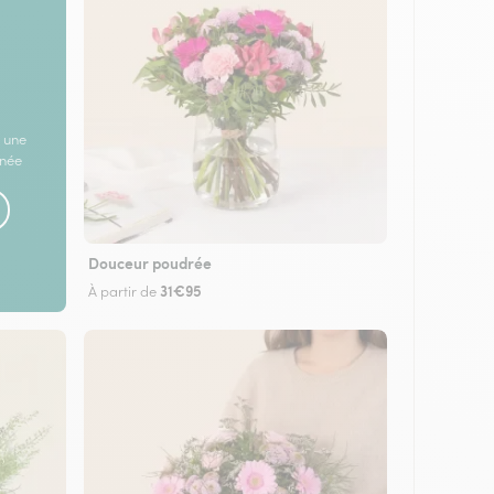
 une
rnée
Douceur poudrée
31€95
À partir de