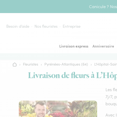
Aller au contenu
Canicule ? Nos 
Besoin d’aide
Nos fleuristes
Entreprise
Livraison express
Anniversaire
›
Fleuristes
›
Pyrénées-Atlantiques (64)
›
L’Hôpital-Sai
Accueil
Livraison de fleurs à L’Hôp
Les fl
7j/7, 
bouque
Avec I