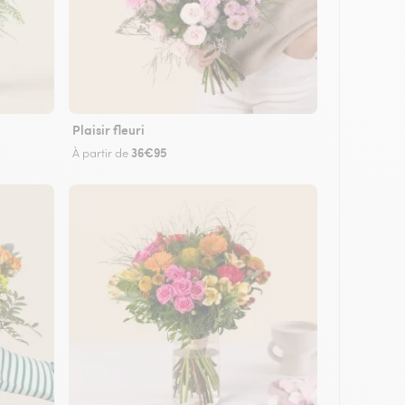
Plaisir fleuri
36€95
À partir de