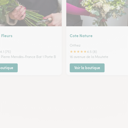
 Fleurs
Cote Nature
Orthez
★
★
★
★
★
4.1 (75)
4.5 (8)
 Pierre Mendès-France Bat 1 Porte B
16 avenue de la Moutete
 boutique
Voir la boutique