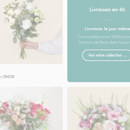
Livraison en 4h
—
Livraison le jour même
Commandez avant 17h00 pour
livraison de fleurs dans la jou
Voir notre collection →
29€95
de