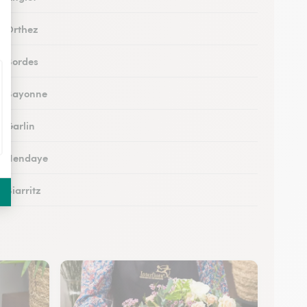
 à Orthez
 à Bordes
 à Bayonne
à Garlin
 à Hendaye
à Biarritz
 à Hasparren
à Ustaritz