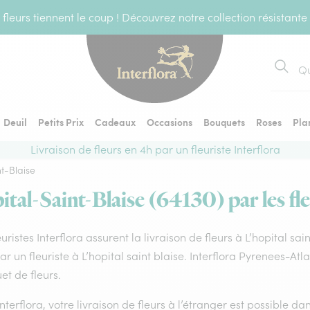
fleurs tiennent le coup ! Découvrez notre collection résistante
Recher
Deuil
Petits Prix
Cadeaux
Occasions
Bouquets
Roses
Pla
Livraison de fleurs en 4h par un fleuriste Interflora
nt-Blaise
ital-Saint-Blaise (64130) par les fle
euristes Interflora assurent la livraison de fleurs à L’hopital sa
par un fleuriste à L’hopital saint blaise. Interflora Pyrenees-At
t de fleurs.
nterflora, votre livraison de fleurs à l’étranger est possible 