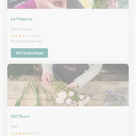
Le Papyrus
Serres Castet
★
★
★
★
★
4.3 (51)
79, chemin de Pau
Voir la boutique
Mil’fleurs
PAU
★
★
★
★
★
4.9 (7)