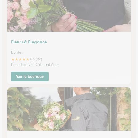
Fleurs & Elegance
Bordes
★
★
★
★
★
4.8 (32)
Parc d'activité Clément Ader
Voir la boutique