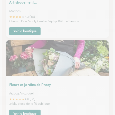
Artistiquement…
Morlaas
★
★
★
★
★
4.3 (38)
Chemin Dou Mouly Centre Zéphyr Bât. Le Sirocco
Voir la boutique
Fleurs et Jardins de Precy
Arzacq Arraziguet
★
★
★
★
★
4.6 (38)
37bis, place de la République
Voir la boutique