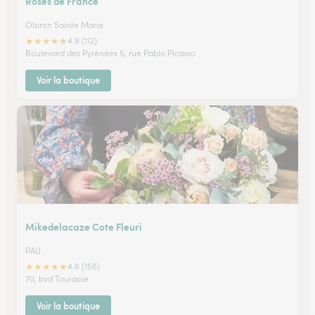
Roses de France
Oloron Sainte Marie
★
★
★
★
★
4.9 (112)
Boulevard des Pyrénées 5, rue Pablo Picasso
Voir la boutique
Mikedelacaze Cote Fleuri
PAU
★
★
★
★
★
4.6 (156)
70, bvd Tourasse
Voir la boutique