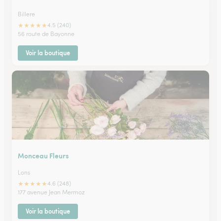
Billere
★
★
★
★
★
4.5 (240)
56 route de Bayonne
Voir la boutique
Monceau Fleurs
Lons
★
★
★
★
★
4.6 (248)
177 avenue Jean Mermoz
Voir la boutique