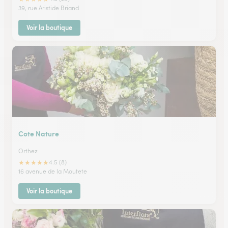
39, rue Aristide Briand
Voir la boutique
Cote Nature
Orthez
★
★
★
★
★
4.5 (8)
16 avenue de la Moutete
Voir la boutique