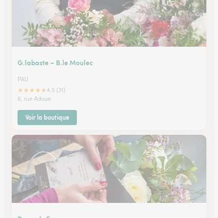
G.labaste – B.le Moulec
PAU
★
★
★
★
★
4.5 (31)
6, rue Adoue
Voir la boutique