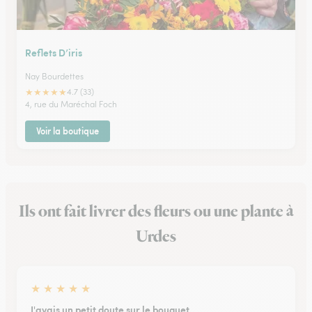
Reflets D’iris
Nay Bourdettes
★
★
★
★
★
4.7 (33)
4, rue du Maréchal Foch
Voir la boutique
Ils ont fait livrer des fleurs ou une plante à
Urdes
★
★
★
★
★
J'avais un petit doute sur le bouquet…