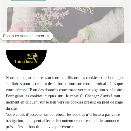
Monceau Fleurs
PAU
★
★
★
★
★
4.3 (129)
150 avenue Alfred Nobel
Voir la boutique