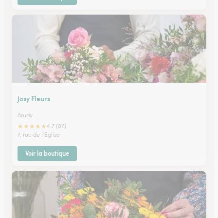
Josy Fleurs
Arudy
★
★
★
★
★
4.7 (87)
7, rue de l'Eglise
Voir la boutique