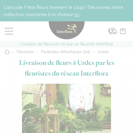
Aller au contenu
Canicule ? Nos fleurs tiennent le coup ! Découvrez notre
collection résistante à la chaleur
ici
Livraison de fleurs en 4h par un fleuriste Interflora
›
Fleuristes
›
Pyrénées-Atlantiques (64)
›
Urdes
Accueil
Livraison de fleurs à Urdes par les
fleuristes du réseau Interflora