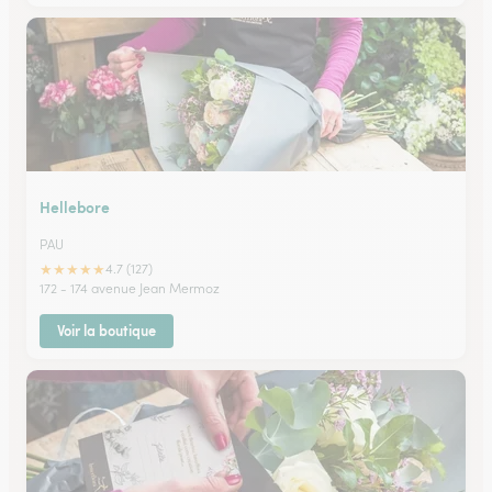
Hellebore
PAU
★
★
★
★
★
4.7 (127)
172 - 174 avenue Jean Mermoz
Voir la boutique