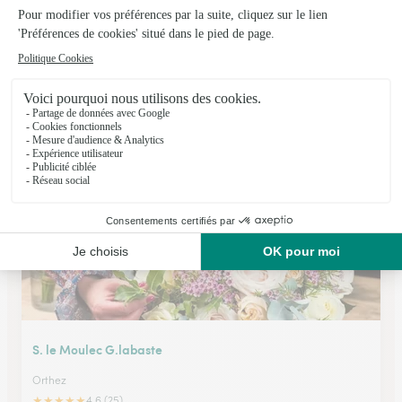
Floralyne Fleurs
Orthez
★
★
★
★
★
4.1 (75)
82, avenue Pierre Mendès-France Bat 1 Porte B
Voir la boutique
S. le Moulec G.labaste
Orthez
★
★
★
★
★
4.6 (25)