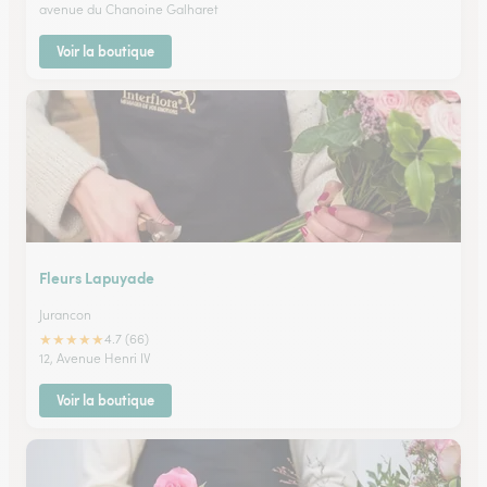
avenue du Chanoine Galharet
Voir la boutique
Fleurs Lapuyade
Jurancon
★
★
★
★
★
4.7 (66)
12, Avenue Henri IV
Voir la boutique