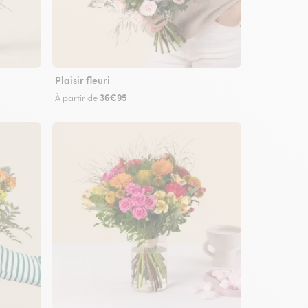
Plaisir fleuri
36€95
À partir de