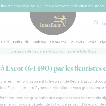
fleurs tiennent le coup ! Découvrez notre collection résistante
Recher
Deuil
Petits Prix
Cadeaux
Occasions
Bouquets
Roses
Pla
Livraison de fleurs en 4h par un fleuriste Interflora
 à Escot (64490) par les fleuristes 
euristes Interflora assurent la livraison de fleurs à Escot. Bouq
ste à Escot. Interflora Pyrenees-Atlantiques vous guide vers le
forêt équatoriale guyanaise aux espèces rares des massifs alp
ise, le patrimoine végétal de la France se veut d’une grande 