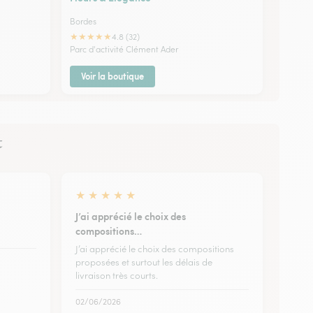
Bordes
★
★
★
★
★
4.8 (32)
Parc d'activité Clément Ader
Voir la boutique
t
★
★
★
★
★
J’ai apprécié le choix des
compositions…
J’ai apprécié le choix des compositions
proposées et surtout les délais de
livraison très courts.
02/06/2026