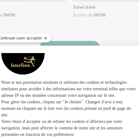
Soleil d'été
29€95
39€95
de
À partir de
Faire livrer des fleurs
ez un fleuriste Interflora à Escot et dans ses en
Les fleuris
Interflora
Fleuristes
Fleuristes 