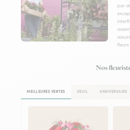
par de
except
Interf
assemb
assure
fleurs
Nos fleurist
MEILLEURES VENTES
DEUIL
ANNIVERSAIRE