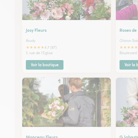
Josy Fleurs
Roses de
Arudy
Oloron Sai
★
★
★
★
★
★
★
★
★
★
4.7 (87)
7, rue de l'Eglise
Boulevard 
Voir la boutique
Voir la
Monceau Fleurs
G.labast