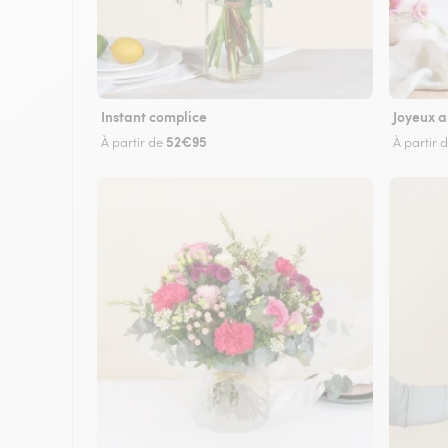
Instant complice
Joyeux a
52€95
À partir de
À partir 