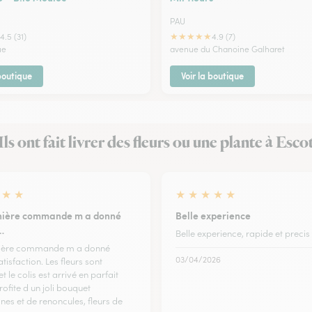
PAU
★
★
★
★
★
4.5 (31)
4.9 (7)
ue
avenue du Chanoine Galharet
 boutique
Voir la boutique
Ils ont fait livrer des fleurs ou une plante à Esco
★
★
★
★
★
★
★
nière commande m a donné
Belle experience
…
Belle experience, rapide et precis
ière commande m a donné
03/04/2026
atisfaction. Les fleurs sont
et le colis est arrivé en parfait
profite d un joli bouquet
es et de renoncules, fleurs de