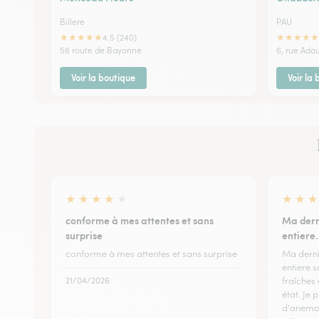
Billere
PAU
★
★
★
★
★
★
★
★
★
★
4.5 (240)
56 route de Bayonne
6, rue Ado
Voir la boutique
Voir la
★
★
★
★
★
★
★
★
conforme à mes attentes et sans
Ma der
surprise
entiere
conforme à mes attentes et sans surprise
Ma dern
entiere s
21/04/2026
fraîches 
état. Je 
d'anemon