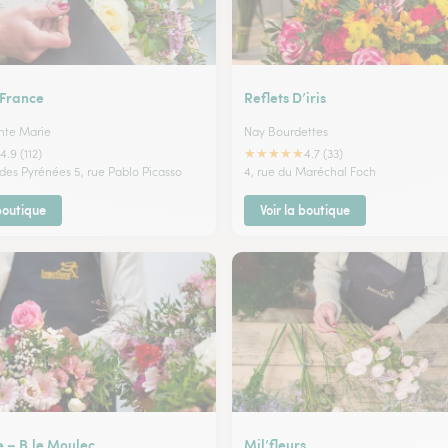
 France
Reflets D’iris
nte Marie
Nay Bourdettes
★
★
★
★
★
4.9 (112)
4.7 (33)
des Pyrénées 5, rue Pablo Picasso
4, rue du Maréchal Foch
 boutique
Voir la boutique
e – B.le Moulec
Mil’fleurs