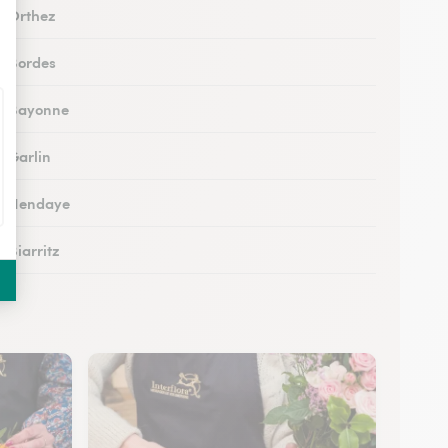
 à Orthez
 à Bordes
 à Bayonne
à Garlin
 à Hendaye
à Biarritz
 à Hasparren
à Ustaritz