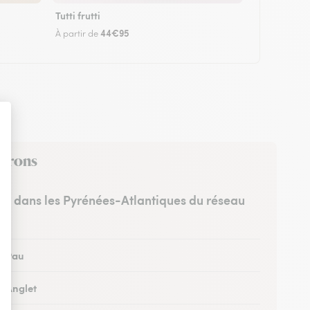
Tutti frutti
44€95
À partir de
virons
tes dans les Pyrénées-Atlantiques du réseau
 à Pau
à Anglet