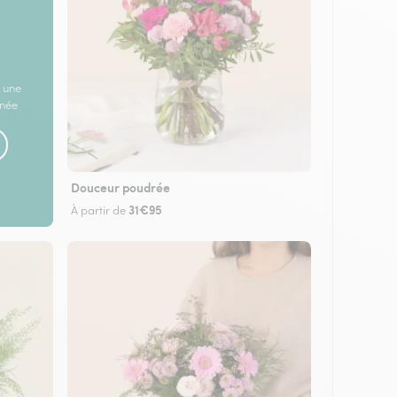
 une
rnée
Douceur poudrée
31€95
À partir de