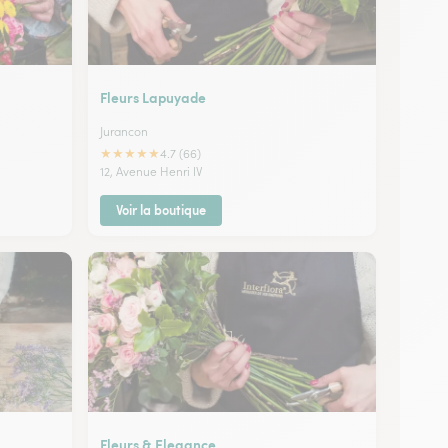
Fleurs Lapuyade
Jurancon
★
★
★
★
★
4.7 (66)
12, Avenue Henri IV
Voir la boutique
Fleurs & Elegance