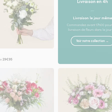
Livraison en 4h
—
Livraison le jour même
Commandez avant 17h00 pour
livraison de fleurs dans la jou
Voir notre collection →
29€95
de