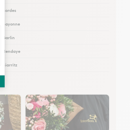
 à Bordes
 à Bayonne
à Garlin
 à Hendaye
à Biarritz
à Ustaritz
 à Soumoulou