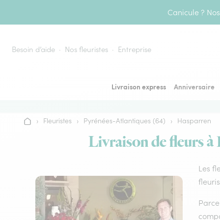
Aller au contenu
Canicule ? Nos 
Besoin d’aide
Nos fleuristes
Entreprise
Livraison express
Anniversaire
›
Fleuristes
›
Pyrénées-Atlantiques (64)
›
Hasparren
Accueil
Livraison de fleurs à
Les fl
fleuri
Parce 
compos