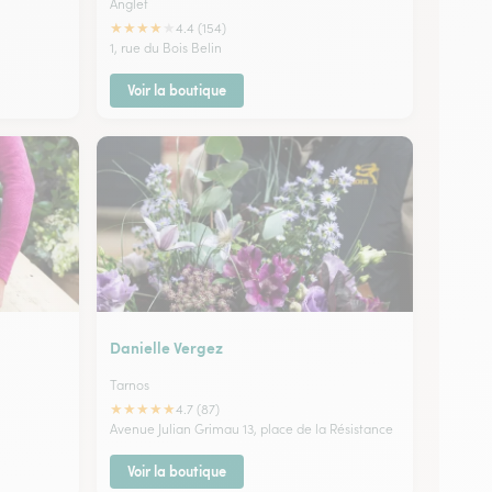
Anglet
★
★
★
★
★
4.4 (154)
1, rue du Bois Belin
Voir la boutique
Danielle Vergez
Tarnos
★
★
★
★
★
4.7 (87)
Avenue Julian Grimau 13, place de la Résistance
Voir la boutique