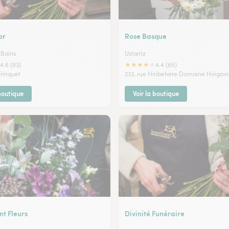
or
Rose Basque
 Bains
Ustaritz
★
★
★
★
★
4.6 (83)
4.4 (65)
Trinquet
233, rue Hiribehere Domaine Hirigoi
 boutique
Voir la boutique
t Fleurs
Divinité Funéraire