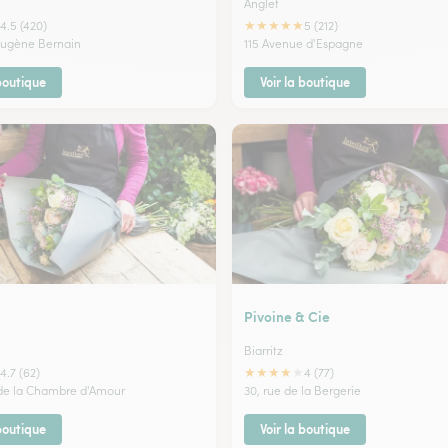
Anglet
★
★
★
★
★
4.5 (420)
5 (212)
Eugène Bernain
115 Avenue d'Espagne
 boutique
Voir la boutique
Pivoine & Cie
Biarritz
★
★
★
★
★
4.7 (62)
4 (77)
de la Chambre d'Amour
30, rue de la Bergerie
 boutique
Voir la boutique