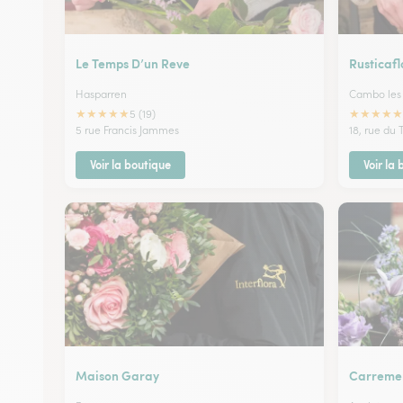
Le Temps D’un Reve
Rusticafl
Hasparren
Cambo les
★
★
★
★
★
★
★
★
★
★
5 (19)
5 rue Francis Jammes
18, rue du 
Voir la boutique
Voir la
Maison Garay
Carremen