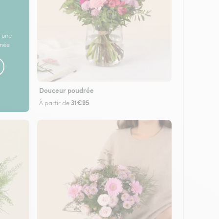
 une
rnée
Douceur poudrée
31€95
À partir de