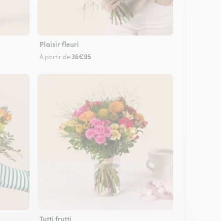
Plaisir fleuri
36€95
À partir de
Tutti frutti