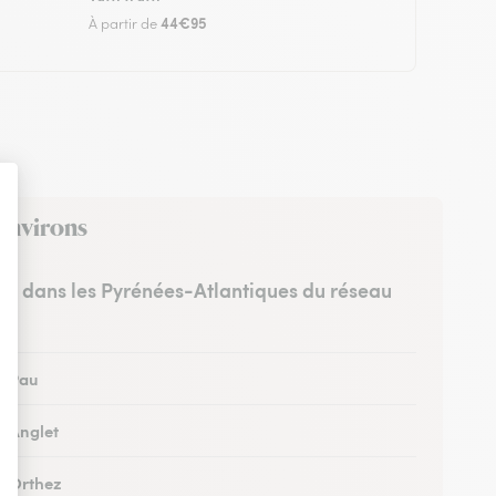
44€95
À partir de
 environs
tes dans les Pyrénées-Atlantiques du réseau
 à Pau
à Anglet
 à Orthez