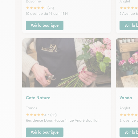
Bayonne
Anglet
★
★
★
★
★
★
★
★
★
★
5 (28)
10 avenue du 14 avril 1814
2 Avenue 
Voir la boutique
Voir la
Cote Nature
Vanda
Tarnos
Anglet
★
★
★
★
★
★
★
★
★
★
4.7 (36)
Résidence Dous Haous 1, rue André Bouillar
2, avenue 
Voir la boutique
Voir la