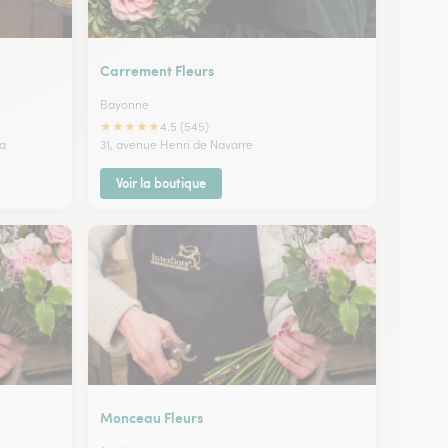
Carrement Fleurs
Bayonne
★
★
★
★
★
4.5 (545)
na
31, avenue Henri de Navarre
Voir la boutique
Monceau Fleurs