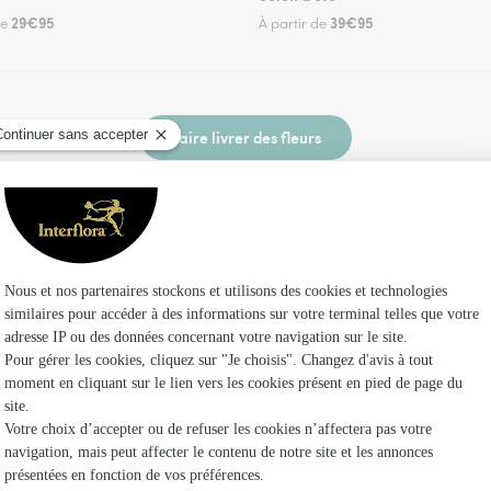
29€95
39€95
de
À partir de
Faire livrer des fleurs
un fleuriste Interflora à Hasparren et dans ses
Les fleuris
Interflora
Fleuristes
Fleuristes 
Fleuristes