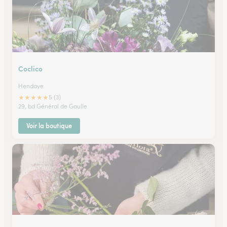
Coclico
Hendaye
★
★
★
★
★
5 (3)
29, bd Général de Gaulle
Voir la boutique