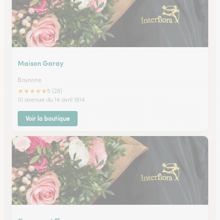
Maison Garay
Bayonne
★
★
★
★
★
5 (28)
10 avenue du 14 avril 1814
Voir la boutique