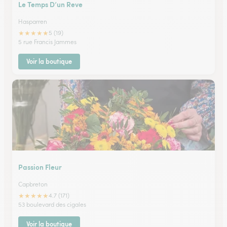
Le Temps D’un Reve
Hasparren
★
★
★
★
★
5 (19)
5 rue Francis Jammes
Voir la boutique
Passion Fleur
Capbreton
★
★
★
★
★
4.7 (171)
53 boulevard des cigales
Voir la boutique