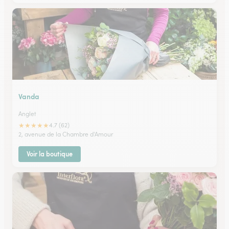
Vanda
Anglet
★
★
★
★
★
4.7 (62)
2, avenue de la Chambre d'Amour
Voir la boutique