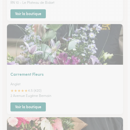
RN 10 - Le Plateau de Bidart
Voir la boutique
Carrement Fleurs
Anglet
★
★
★
★
★
4.5 (420)
2 Avenue Eugène Bernain
Voir la boutique