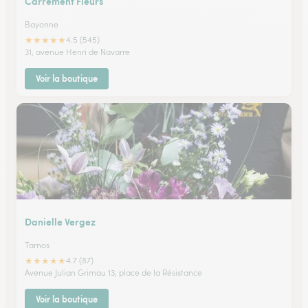
Carrement Fleurs
Bayonne
★
★
★
★
★
4.5 (545)
31, avenue Henri de Navarre
Voir la boutique
Danielle Vergez
Tarnos
★
★
★
★
★
4.7 (87)
Avenue Julian Grimau 13, place de la Résistance
Voir la boutique