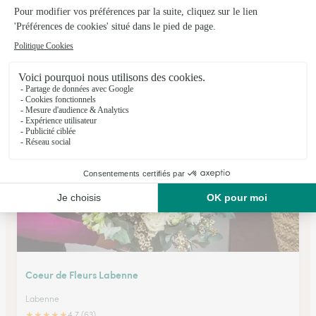
Rose Basque
Ustaritz
★
★
★
★
★
4.4 (65)
233, rue Hiribehere Domaine Hirigoina
Voir la boutique
Coeur de Fleurs Labenne
Labenne
★
★
★
★
★
4.7 (63)