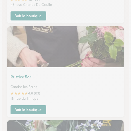
46, ave Charles De Gaulle
Voir la boutique
Rusticaflor
Cambo les Bains
★
★
★
★
★
4.6 (83)
18, rue du Trinquet
Voir la boutique