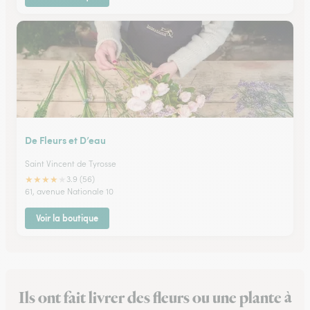
De Fleurs et D’eau
Saint Vincent de Tyrosse
★
★
★
★
★
3.9 (56)
61, avenue Nationale 10
Voir la boutique
Ils ont fait livrer des fleurs ou une plante à