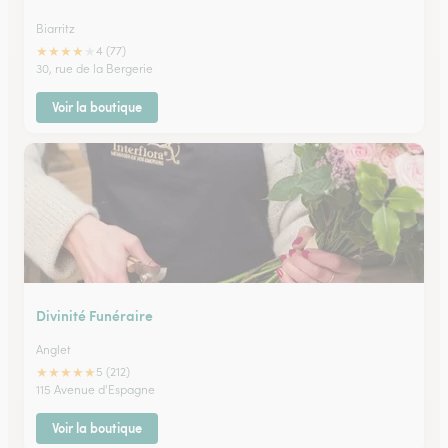
Biarritz
★
★
★
★
★
4 (77)
30, rue de la Bergerie
Voir la boutique
Divinité Funéraire
Anglet
★
★
★
★
★
5 (212)
115 Avenue d'Espagne
Voir la boutique