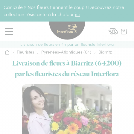
Aller au contenu
Canicule ? Nos fleurs tiennent le coup ! Découvrez notre
collection résistante à la chaleur
ici
Livraison de fleurs en 4h par un fleuriste Interflora
›
Fleuristes
›
Pyrénées-Atlantiques (64)
›
Biarritz
Accueil
Livraison de fleurs à Biarritz (64200)
par les fleuristes du réseau Interflora