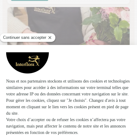
Cote Nature
Tarnos
★
★
★
★
★
4.7 (36)
Résidence Dous Haous 1, rue André Bouillar
Voir la boutique