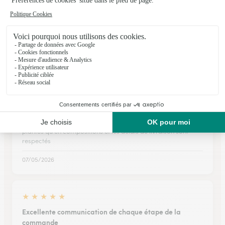
★
★
★
★
★
Le respect du délais et du contenu
Le respect du délais et du contenu
11/03/2026
★
★
★
★
★
grande satisfaction
je suis toujours satisfaite des choix proposés aussi bien en
plantes qu'en compositions et les délais de livraison sont
respectés
07/05/2026
★
★
★
★
★
Excellente communication de chaque étape de la
commande