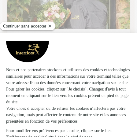
Monceau Fleurs
Billere
★
★
★
★
★
4.5 (240)
56 route de Bayonne
Voir la boutique
Ils ont fait livrer des fleurs ou une plante à
Bastanès