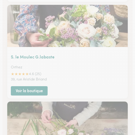
S. le Moulec G.labaste
Orthez
★
★
★
★
★
4.6 (25)
39, rue Aristide Briand
Voir la boutique