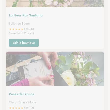
La Fleur Par Santana
Salies de Bearn
★
★
★
★
★
4.9 (56)
8 rue Saint Vincent
Voir la boutique
Roses de France
Oloron Sainte Marie
★
★
★
★
★
4.9 (112)