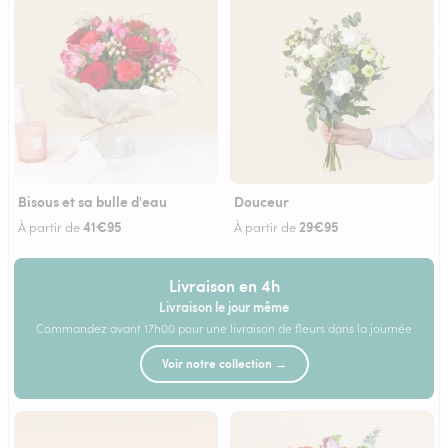
Bisous et sa bulle d'eau
Douceur
41€95
29€95
À partir de
À partir de
Livraison en 4h
Livraison le jour même
Commandez avant 17h00 pour une livraison de fleurs dans la journée
Voir notre collection →