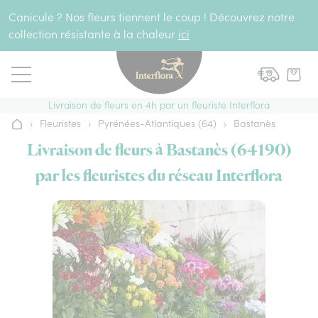
Aller au contenu
Canicule ? Nos fleurs tiennent le coup ! Découvrez notre
collection résistante à la chaleur
ici
Livraison de fleurs en 4h par un fleuriste Interflora
›
Fleuristes
›
Pyrénées-Atlantiques (64)
›
Bastanès
Accueil
Livraison de fleurs à Bastanès (64190)
par les fleuristes du réseau Interflora