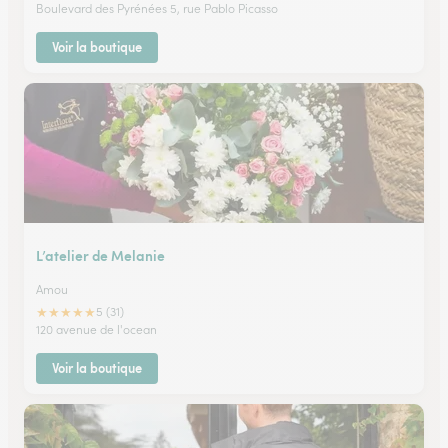
Boulevard des Pyrénées 5, rue Pablo Picasso
Voir la boutique
L’atelier de Melanie
Amou
★
★
★
★
★
5 (31)
120 avenue de l'ocean
Voir la boutique