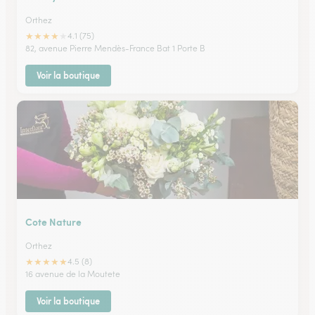
Orthez
★
★
★
★
★
4.1 (75)
82, avenue Pierre Mendès-France Bat 1 Porte B
Voir la boutique
Cote Nature
Orthez
★
★
★
★
★
4.5 (8)
16 avenue de la Moutete
Voir la boutique